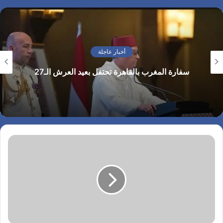
этом разделе собрана
самая важная
информация о торговле с
брокером ИнстаФорекс.
أخبار عاجلة
У нас представлена как
аналитика от ведущих
الرئيس الأمريكي يهنئ الملك محمد السادس بمناسبة
экспертов для опытных
العيد الوطني للمغرب ويجدد تأكيد موقف بلاده الداعم
трейдеров, так и
لمغربية الصحراء
описание торговых
условий для новичков.
Вы можете подписаться
только…