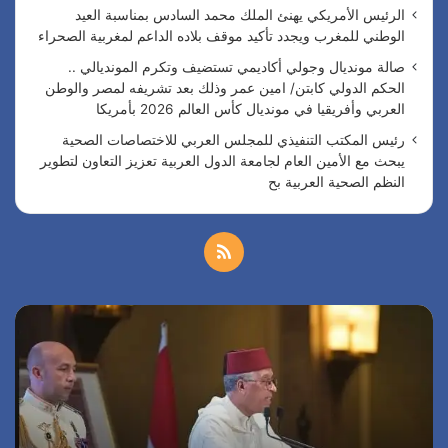
الرئيس الأمريكي يهنئ الملك محمد السادس بمناسبة العيد
الوطني للمغرب ويجدد تأكيد موقف بلاده الداعم لمغربية الصحراء
صالة مونديال وجولي أكاديمي تستضيف وتكرم المونديالي ..
الحكم الدولي كابتن/ امين عمر وذلك بعد تشريفه لمصر والوطن
العربي وأفريقيا في مونديال كأس العالم 2026 بأمريكا
رئيس المكتب التنفيذي للمجلس العربي للاختصاصات الصحية
يبحث مع الأمين العام لجامعة الدول العربية تعزيز التعاون لتطوير
النظم الصحية العربية بح
م
ل
ا
ص
خ
ل
ا
ر
ل
ص
ئ
ة
ي
م
ا
س
و
ص
ا
1 أغسطس، 2026
ن