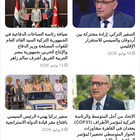
السفير التركي: إرادة مشتركة بين
ضيافة رئاسة الصناعات الدفاعية في
أردوغان والسيسي للاستقرار
الجمهورية التركية السيد القائد العام
الإقليمي
للقوات المسلحة وزير الدفاع
والإنتاج الحربي بجمهورية مصر
16 يوليو، 2026
العربية الفريق أشرف سالم زاهر
13 يوليو، 2026
الاتحاد من أجل المتوسط والرئاسة
سفير تركيا يهنيء الرئيس السيسي
التركية لمؤتمر الأطراف (COP31)
بافتتاح مقر قيادة الدولة الاستراتجية
يعقدان في القاهرة مشاورات
6 يوليو، 2026
الحوار المتوسطي تحضيرا لمؤتمر
المناخ في أنطاليا