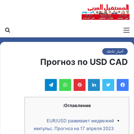
القائمة
بح
عن
أخبار عاجلة
Прогноз по USD CAD
لينكدإن
بينتيريست
واتساب
تيلقرام
Оглавление:
EUR/USD развивает медвежий
импульс. Прогноз на 17 апреля 2023