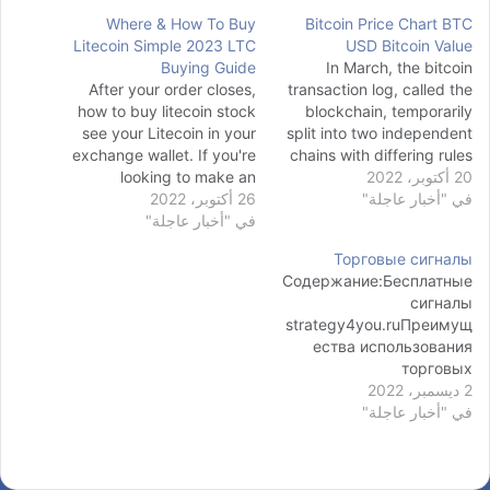
Where & How To Buy
Bitcoin Price Chart BTC
Litecoin Simple 2023 LTC
USD Bitcoin Value
Buying Guide
In March, the bitcoin
After your order closes,
transaction log, called the
how to buy litecoin stock
blockchain, temporarily
see your Litecoin in your
split into two independent
exchange wallet. If you're
chains with differing rules
20 أكتوبر، 2022
on how transactions were
looking to make an
في "أخبار عاجلة"
accepted. For six hours
26 أكتوبر، 2022
account with a
two bitcoin networks
في "أخبار عاجلة"
cryptocurrency broker
with extremely low fees,
operated at the same time,
Торговые сигналы
then Interactive Brokers is
each with its own version
Содержание:Бесплатные
your best option. Other
of the transaction history.
сигналы
great options for new
The core developers called
strategy4you.ruПреимущ
investors are eToro and
for a temporary…
ества использования
Webull. The purchase…
торговых
2 ديسمبر، 2022
сигналовСигналы форекс
في "أخبار عاجلة"
онлайнСигналы на
ФорексеСигналы
Форекс: виды сигналов
по способу анализа В