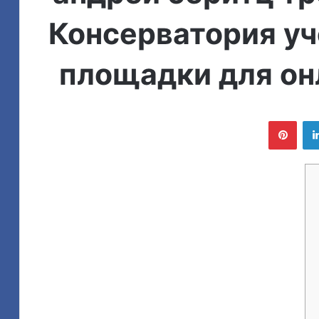
Консерватория уч
площадки для он
لينكدإن
بينتيريست