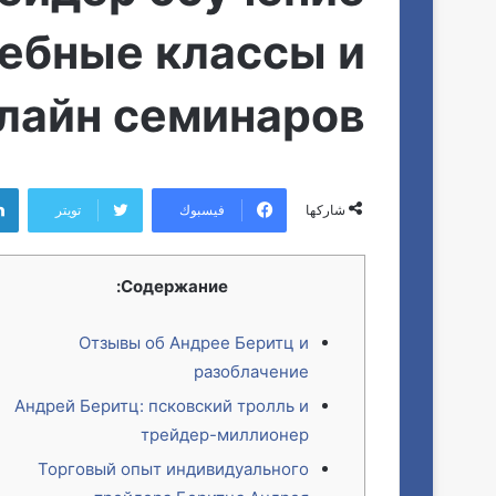
ебные классы и
лайн семинаров
فيسبوك
تويتر
شاركها
Содержание:
Отзывы об Андрее Беритц и
разоблачение
Андрей Беритц: псковский тролль и
трейдер-миллионер
Торговый опыт индивидуального