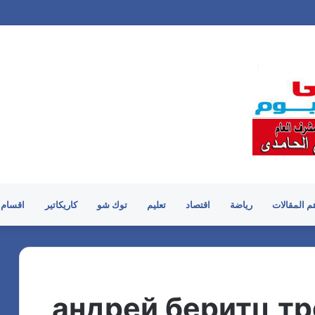
م المقالات
رياضة
اقتصاد
تعليم
توك شو
كاريكاتير
اقسام 
андрей беритц т