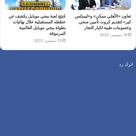
تعاون «الأهلي ممكن» و«ليمتلس
مُنتِج لعبة ببجي موبايل يكشف عن
كير» لتقديم كروت تأمين صحي
خططه المستقبلية خلال نهائيات
وخصومات طبية لكبار التجار
بطولة ببجي موبايل العالمية
المرموقة
18 ديسمبر، 2023
13 ديسمبر، 2023
اترك رد