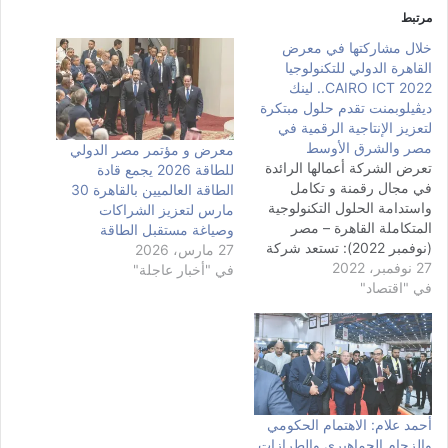
مرتبط
خلال مشاركتها في معرض
القاهرة الدولي للتكنولوجيا
CAIRO ICT 2022.. لينك
ديڤيلوبمنت تقدم حلول مبتكرة
لتعزيز الإنتاجية الرقمية في
مصر والشرق الأوسط
معرض و مؤتمر مصر الدولي
تعرض الشركة أعمالها الرائدة
للطاقة 2026 يجمع قادة
في مجال رقمنة و تكامل
الطاقة العالميين بالقاهرة 30
واستدامة الحلول التكنولوجية
مارس لتعزيز الشراكات
المتكاملة القاهرة – مصر
وصياغة مستقبل الطاقة
(نوفمبر 2022): تستعد شركة
27 مارس، 2026
27 نوفمبر، 2022
لينك ديڤيلوبمنت Link
في "أخبار عاجلة"
في "اقتصاد"
Development، المتخصصة
في تقديم حلول تكنولوجية
عالمية وإحدى شركات “A15”
للاستثمارات التكنولوجية،
للمشاركة في معرض القاهرة
الدولي للتكنولوجيا الذي سيقام
في مركز مصر للمعارض
أحمد علام: الاهتمام الحكومي
الدولية في الفترة…
والزحام الجماهيري والطرازات