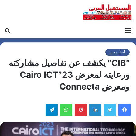
القائمة
بح
عن
أخبار مصر
“CIB” يكشف عن تفاصيل مشاركته
ورعايته لمعرض Cairo ICT”23
ومعرض Connecta
لينكدإن
بينتيريست
واتساب
تيلقرام