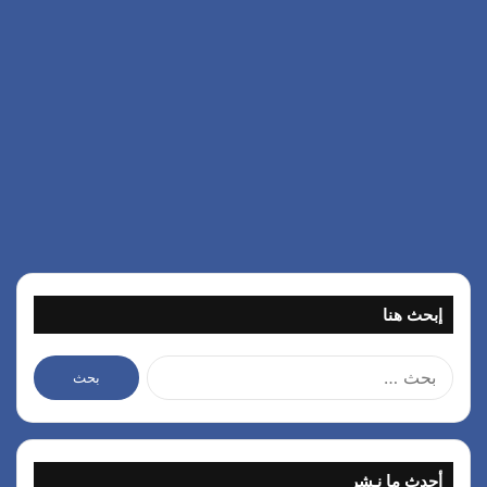
إبحث هنا
ا
ل
ب
ح
ث
أحدث ما نـشر
ع