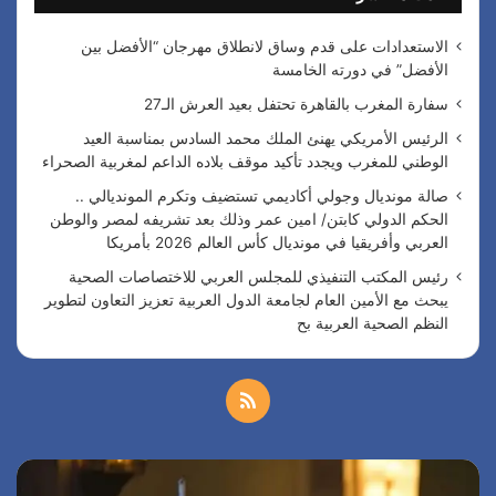
ن
:
الاستعدادات على قدم وساق لانطلاق مهرجان “الأفضل بين
الأفضل” في دورته الخامسة
سفارة المغرب بالقاهرة تحتفل بعيد العرش الـ27
الرئيس الأمريكي يهنئ الملك محمد السادس بمناسبة العيد
الوطني للمغرب ويجدد تأكيد موقف بلاده الداعم لمغربية الصحراء
صالة مونديال وجولي أكاديمي تستضيف وتكرم المونديالي ..
الحكم الدولي كابتن/ امين عمر وذلك بعد تشريفه لمصر والوطن
العربي وأفريقيا في مونديال كأس العالم 2026 بأمريكا
رئيس المكتب التنفيذي للمجلس العربي للاختصاصات الصحية
يبحث مع الأمين العام لجامعة الدول العربية تعزيز التعاون لتطوير
النظم الصحية العربية بح
م
ل
س
ا
خ
ف
ل