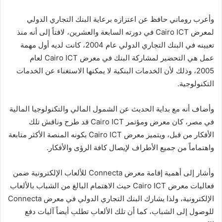
وأعرب روماني حافظ عن اعتزازه برعاية البنك التجاري الدولي
لمعرض Cairo ICT في دورته السابعة والعشرين، لافتاً إلى أنه منذ
تعيينه في البنك التجاري الدولي عام 2004، كانت لديه أول مهمة
عمل هي التحضير لمشاركة البنك في معرض Cairo ICT لعام
2005، وذلك لأن الخدمات البنكية لا يمكنها الاستغناء عن الخدمات
التكنولوجية.
وأضاف أنه مع بداية الحديث عن الشمول المالي والتكنولوجيا المالية
في مصر، كان معرض ومؤتمر Cairo ICT قد طرح وناقش تلك
الأفكار من قبل، ويتميز معرض Cairo ICT بكونه المنصة الأكثر متابعة
واهتماماً من جميع الأطراف لإيصال كافة الرؤى والأفكار.
وأشار إلى أهمية إقامة معرض Connecta للألعاب الإلكترونية ضمن
فعاليات معرض Cairo ICT حيث الاهتمام البالغ من الشباب بالألعاب
الإلكترونية، ولذا يشارك البنك التجاري الدولي في معرض Connecta
للوصول إلى الشباب، كما أن تلك الألعاب تطلب أيضاً آليات دفع