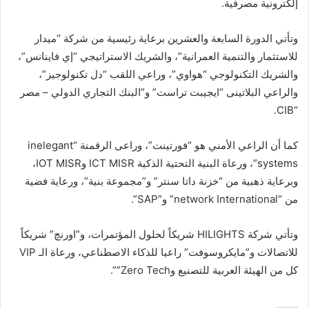
إلكترونية مصرفية.
وتأتي الدورة السابعة والعشرين برعاية رئيسية من شركة “ميدار
للاستثمار والتنمية العمرانية”، والشريك الاستراتيجي “إي فاينانس”،
والشريك التكنولوجي “هواوي”، وراعي اللقب “دل تكنولوجيز”،
والراعي البلاتينى “ايجيبت تراست” و”البنك التجاري الدولي – مصر
“CIB.
كما أن الراعي الأمني هو “فورتينت”، وراعى الرقمنة “inelegant
systems”، ورعاة البنية التحتية الذكية ICT MISR وIOT MISR،
وبرعاية ذهبية من “خزنة داتا سنتر” و”مجموعة بنية”، ورعاية فضية
من “network International” و”SAP”.
وتأتي شركة HILIGHTS شريكاً لحلول المؤتمرات، و”اورنچ” شريكاً
للاتصالات و”مايكروسوفت” راعيا للذكاء الاصطناعي، ورعاة الـ VIP
كل من الهيئة العربية للتصنيع وZero Tech””.