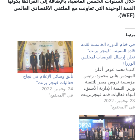
خلال السنوات الخمس الماضية، بالإضافة إلى انفرادها بكونها
القمة الوحيدة التي تعاونت مع الملتقى الاقتصادي العالمي
(WEF).
مرتبط
في ختام الدورة الخامسة لقمة
قادة التنمية.. “فينجر برنت”
تعلن إرسال التوصيات لمجلس
الوزراء
كتب/محمد عوض أعلن
المهندس هاني محمود، رئيس
تألق وسائل الإعلام فى نجاح
مؤسسة تروس مصر للتنمية
فعاليات فينجر برنت”
وزير االتنمية الإدارية الأسبق،
24 نوفمبر، 2022
انتهاء فعاليات قمة فينجربرينت
في "المجتمع"
23 نوفمبر، 2022
والتي شهدت إقامة 8 جلسات
في "المجتمع"
على مدار يومين، وشهدت
توقيع العديد من الاتفاقيات،
لافتًا إلى أن جميع الجلسات
تمخض عنها جُملة من الأفكار
والتوصيات التي دخلت حيز
العرض و التنفيذ، خاصة…