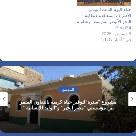
ختام اليوم الثالث لمؤتمر
الأطراف المتعاقدة لاتفاقية
البحر الأبيض المتوسط برشلونة
cop24*:
6 ديسمبر، 2025
في "أخبار عاجلة"
المجتمع
مشروع “سترة”لتوفير حياة كريمه بالتعاون المثمر
بين مؤسستي “مصر الخير” و”الوليد للإنسانية “