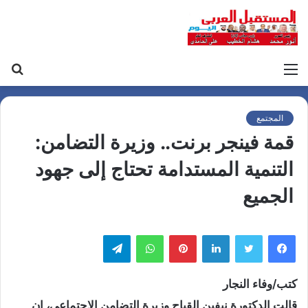
القائمة
بح
عن
المجتمع
قمة فينجر برنت.. وزيرة التضامن:
التنمية المستدامة تحتاج إلى جهود
الجميع
لينكدإن
بينتيريست
واتساب
تيلقرام
كتب/وفاء النجار
قالت الدكتورة نيفين القباج وزيرة التضامن الاجتماعي، إن