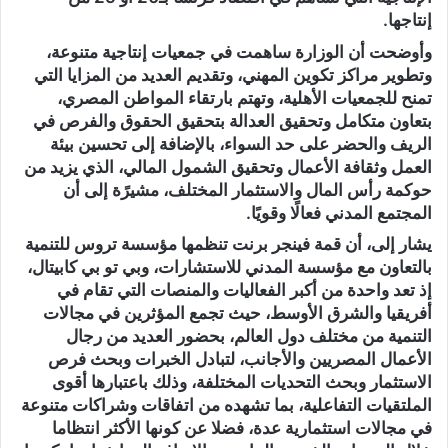
إنتاجها.
وأوضحت أن الوزارة ساهمت في جمعيات إنتاجية متنوعة،
وتطوير مراكز تكوين المهني، وتقديم العديد من المزايا التي
تمنح للجمعيات الأهلية، وتهتم بارتقاء المواطن المصري،
بتعاون متكامل وتحقيق العدالة بتحقيق الحقوق والفرص في
الريف والحضر على حد السواء، بالإضافة إلى تحسين بيئة
العمل وثقافة الأعمال وتحقيق الشمول المالي، الذي يزيد من
حوكمة رأس المال والاستثمار المختلف، مشيرًة إلى أن
المجتمع المدني فعالًا وقويًا.
يشار إلى، أن قمة فينجر برنت تنظمها مؤسسة تروس للتنمية
بالتعاون مع مؤسسة المدني للاستشارات، وبي تو بي كابيتال،
إذ تعد واحدة من أكبر الفعاليات والمنصات التي تقام في
أفريقيا والشرق الأوسط، حيث تجمع المؤثرين في مجالات
التنمية من مختلف دول العالم، بحضور العديد من رجال
الأعمال المصريين والأجانب، لتبادل الخبرات وبحث فرص
الاستثمار وبحث التحديات المختلفة، وذلك باعتبارها أقوى
الملتقيات التفاعلية، بما تشهده من اتفاقات وشراكات متنوعة
في مجالات استثمارية عدة، فضلا عن كونها الأكثر انتظاما