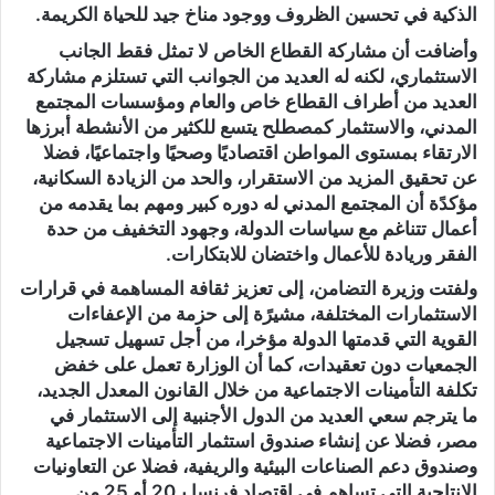
الذكية في تحسين الظروف ووجود مناخ جيد للحياة الكريمة.
وأضافت أن مشاركة القطاع الخاص لا تمثل فقط الجانب
الاستثماري، لكنه له العديد من الجوانب التي تستلزم مشاركة
العديد من أطراف القطاع خاص والعام ومؤسسات المجتمع
المدني، والاستثمار كمصطلح يتسع للكثير من الأنشطة أبرزها
الارتقاء بمستوى المواطن اقتصاديًا وصحيًا واجتماعيًا، فضلا
عن تحقيق المزيد من الاستقرار، والحد من الزيادة السكانية،
مؤكدًة أن المجتمع المدني له دوره كبير ومهم بما يقدمه من
أعمال تتناغم مع سياسات الدولة، وجهود التخفيف من حدة
الفقر وريادة للأعمال واختضان للابتكارات.
ولفتت وزيرة التضامن، إلى تعزيز ثقافة المساهمة في قرارات
الاستثمارات المختلفة، مشيرًة إلى حزمة من الإعفاءات
القوية التي قدمتها الدولة مؤخرا، من أجل تسهيل تسجيل
الجمعيات دون تعقيدات، كما أن الوزارة تعمل على خفض
تكلفة التأمينات الاجتماعية من خلال القانون المعدل الجديد،
ما يترجم سعي العديد من الدول الأجنبية إلى الاستثمار في
مصر، فضلا عن إنشاء صندوق استثمار التأمينات الاجتماعية
وصندوق دعم الصناعات البيئية والريفية، فضلا عن التعاونيات
الإنتاجية التي تساهم في اقتصاد فرنسا بـ20 أو 25 من