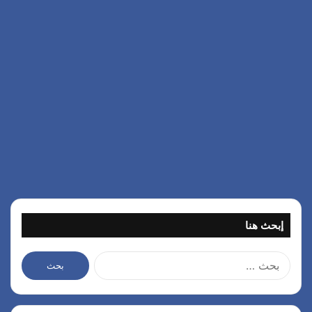
إبحث هنا
ا
ل
ب
ح