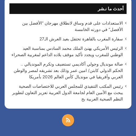
ث
أحدث ما نـشر
ع
ن
:
الاستعدادات على قدم وساق لانطلاق مهرجان “الأفضل بين
الأفضل” في دورته الخامسة
سفارة المغرب بالقاهرة تحتفل بعيد العرش الـ27
الرئيس الأمريكي يهنئ الملك محمد السادس بمناسبة العيد
الوطني للمغرب ويجدد تأكيد موقف بلاده الداعم لمغربية الصحراء
صالة مونديال وجولي أكاديمي تستضيف وتكرم المونديالي ..
الحكم الدولي كابتن/ امين عمر وذلك بعد تشريفه لمصر والوطن
العربي وأفريقيا في مونديال كأس العالم 2026 بأمريكا
رئيس المكتب التنفيذي للمجلس العربي للاختصاصات الصحية
يبحث مع الأمين العام لجامعة الدول العربية تعزيز التعاون لتطوير
النظم الصحية العربية بح
م
ل