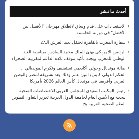
ث
أحدث ما نـشر
ع
ن
:
الاستعدادات على قدم وساق لانطلاق مهرجان “الأفضل بين
الأفضل” في دورته الخامسة
سفارة المغرب بالقاهرة تحتفل بعيد العرش الـ27
الرئيس الأمريكي يهنئ الملك محمد السادس بمناسبة العيد
الوطني للمغرب ويجدد تأكيد موقف بلاده الداعم لمغربية الصحراء
صالة مونديال وجولي أكاديمي تستضيف وتكرم المونديالي ..
الحكم الدولي كابتن/ امين عمر وذلك بعد تشريفه لمصر والوطن
العربي وأفريقيا في مونديال كأس العالم 2026 بأمريكا
رئيس المكتب التنفيذي للمجلس العربي للاختصاصات الصحية
يبحث مع الأمين العام لجامعة الدول العربية تعزيز التعاون لتطوير
النظم الصحية العربية بح
م
ل