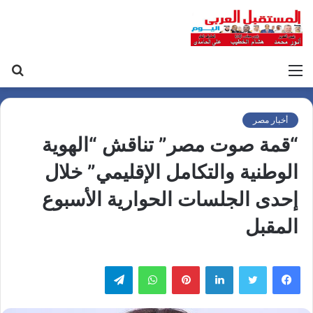
القائمة
بح
عن
أخبار مصر
“قمة صوت مصر” تناقش “الهوية
الوطنية والتكامل الإقليمي” خلال
إحدى الجلسات الحوارية الأسبوع
المقبل
لينكدإن
بينتيريست
واتساب
تيلقرام