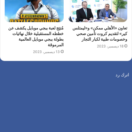
تعاون «الأهلي ممكن» و«ليمتلس
مُنتِج لعبة ببجي موبايل يكشف عن
كير» لتقديم كروت تأمين صحي
خططه المستقبلية خلال نهائيات
وخصومات طبية لكبار التجار
بطولة ببجي موبايل العالمية
المرموقة
18 ديسمبر، 2023
13 ديسمبر، 2023
اترك رد