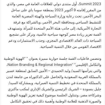
Summit 2023، أول منتدى دولي للعلاقات العامة في مصر، والذي
من المقرر إقامته 9 أكتوبر 2023 بمنطقة سوما باي على ساحل
البحر الأحمر، تحت رعاية وزارة السياحة والهيئة المصرية العامة
للتنشيط السياحي ومحافظة البحر الأحمر، وبالشراكة مع غرفة
التجارة الأمريكية، إلى جانب هيئة الأمم المتحدة للمرأة. وتستهدف
القمة تعزيز ريادة مصر كوجهة سياحية عالمية، وتركز على تشجيع
السياحة ذات العائد الاقتصادي المجزي، وجذب الاستثمارات ودعم
الاقتصاد القومي من خلال التنمية السياحية.
وتتضمن فاعليات القمة جلسة حوارية مميزة بعنوان ” “الهوية الوطنية
والتكامل الإقليمي” “Nation Branding & Regional Integration،
والتي يترأسها السيد/ وليد الحميدي – الأمين السابق لمنطقة عسير
بالمملكة العربية السعودية والحاصل على الدكتوراه من جامعة لندن
بالمملكة المتحدة في تخطيط التنمية العمرانية، وبمشاركة السيد/
جليل بنسودة – الشريك الرئيسي والشريك الإداري لمكتب ماكنزي
وشركاءه مصر، وتتناول الجلسة موضوع كيفية تعزيز الهوية الوطنية
والصورة الذهنية للعلامة الوطنية وأهمية ذلك في تحقيق التكامل