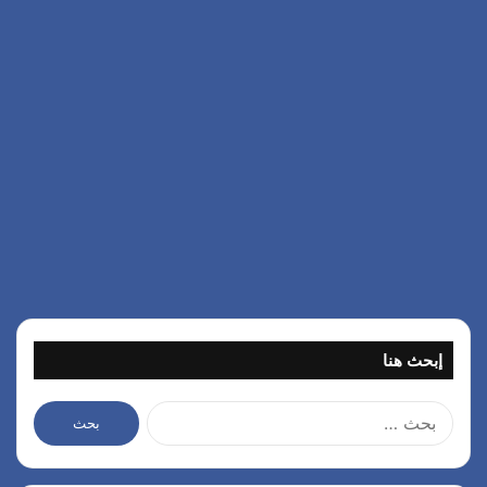
إبحث هنا
ا
ل
ب
ح