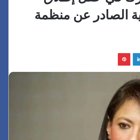
عية الصادر عن منظمة
لينكدإن
بينتيريست