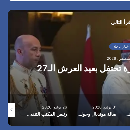
قرأ التالي
أخبار عاجلة
تحتفل بعيد العرش الـ27
31 يوليو، 2026
26 يوليو، 2026
24 يوليو، 2026
الرئيس الأمريكي يهنئ الملك محمد السادس بمناسبة العيد الوطني للمغرب ويجدد تأكيد موقف بلاده الداعم لمغربية الصحراء
صالة مونديال وجولي أكاديمي تستضيف وتكرم المونديالي .. الحكم الدولي كابتن/ امين عمر وذلك بعد تشريفه لمصر والوطن العربي وأفريقيا في مونديال كأس العالم 2026 بأمريكا
رئيس المكتب التنفيذي للمجلس العربي للاختصاصات الصحية يبحث مع الأمين العام لجامعة الدول العربية تعزيز التعاون لتطوير النظم الصحية العربية بح
(بدون عنو