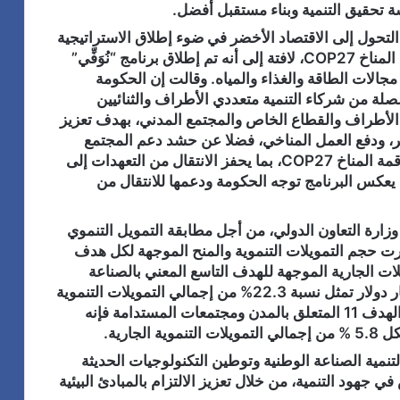
 تحقيق التنمية وبناء مستقبل أفضل.
لتحول إلى الاقتصاد الأخضر في ضوء إطلاق الاستراتيجية
الوطنية للتغيرات المناخية 2050، واستضافة قمة المناخ COP27، لافتة إلى أنه تم إطلاق برنامج “نُوَفِّي”
الات الطاقة والغذاء والمياه. وقالت إن الحكومة
لة من شركاء التنمية متعددي الأطراف والثنائيين
 الأطراف والقطاع الخاص والمجتمع المدني، بهدف تعزيز
خضر، ودفع العمل المناخي، فضلا عن حشد دعم المجتمع
الدولي للتحول الأخضر في قارة أفريقيا من خلال قمة المناخ COP27، بما يحفز الانتقال من التعهدات إلى
 يعكس البرنامج توجه الحكومة ودعمها للانتقال من
زارة التعاون الدولي، من أجل مطابقة التمويل التنموي
هرت حجم التمويلات التنموية والمنح الموجهة لكل هدف
لات الجارية الموجهة للهدف التاسع المعني بالصناعة
والابتكار والهياكل الأساسية تبلغ حاليًا نحو 5.7 مليار دولار تمثل نسبة 22.3% من إجمالي التمويلات التنموية
وينفذ من خلالها 118 مشروعًا، بينما على مستوى الهدف 11 المتعلق بالمدن ومجتمعات المستدامة فإنه
مية الصناعة الوطنية وتوطين التكنولوجيات الحديثة
 جهود التنمية، من خلال تعزيز الالتزام بالمبادئ البيئية