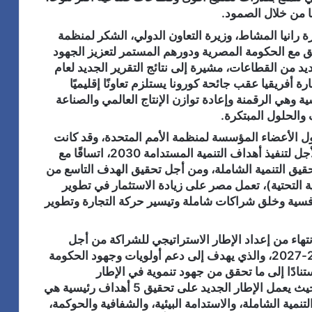
ا من خلال الصمود.
رة رانيا المشاط، وزيرة التعاون الدولي، الشكر لمنظمة
ثيق مع الحكومة المصرية ودورهم المستمر لتعزيز الجهود
يد من القطاعات، مشيرة إلى نتائج التقرير الجديد لعام
ارة أفريقيا عقب جائحة كورونا يستلزم تعاونًا إقليميًا
ة وهي الرقمنة وإعادة توازن الإنتاج العالمي والصناعة
 والحلول المبتكرة.
ول الأعضاء المؤسسة لمنظمة الأمم المتحدة، وقد كانت
من أوائل الدول التي وضعت استراتيجية طويلة الأجل لتنفيذ أهداف التنمية المستدامة 2030، اتساقًا مع
تحقيق التنمية الشاملة، ومن أجل تحقيق الهدف التاسع من
نية التحتية)، تعمل مصر على زيادة الاستثمار في تطوير
التنافسية وخلق شراكات شاملة وتيسير حركة التجارة وتطوير
تهاء من إعداد الإطار الاستراتيجي للشراكة من أجل
التنمية المستدامة بين مصر والأمم المتحدة 2023-2027، والذي يهدف إلى دعم أولويات وجهود الحكومة
ستنادًا إلى ما تحقق من جهود تنموية في الإطار
الاستراتيجي للشراكة للفترة من 2018-2022، حيث يعمل الإطار الجديد على تحقيق 5 أهداف رئيسية هي
نمية الشاملة، والاستدامة البيئية، والشفافية والحوكمة،