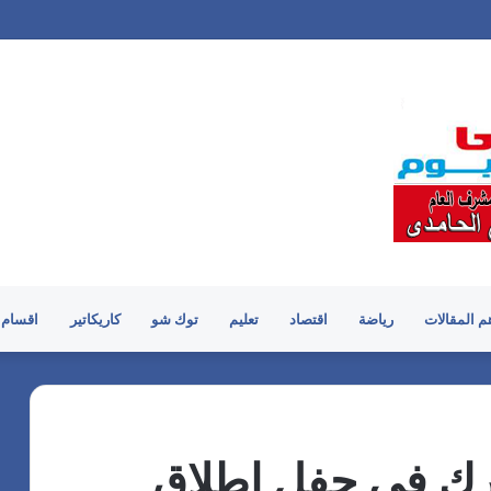
م المقالات
رياضة
اقتصاد
تعليم
توك شو
كاريكاتير
اقسام 
رك في حفل إطلاق