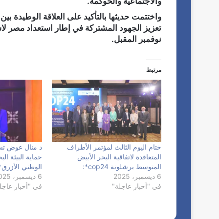
والاجتماعية والحوكمة.
واختتمت حديثها بالتأكيد على العلاقة الوطيدة بين
تعزيز الجهود المشتركة في إطار استعداد مصر لاس
نوفمبر المقبل.
مرتبط
ختام اليوم الثالث لمؤتمر الأطراف
د منال عوض ت
المتعاقدة لاتفاقية البحر الأبيض
حماية البيئة الب
المتوسط برشلونة cop24*:
الوطني الأزرق*
6 ديسمبر، 2025
6 ديسمبر، 2025
في "أخبار عاجلة"
في "أخبار عاجل