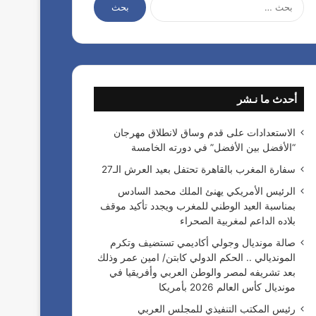
ا
ل
ب
ح
ث
ع
ن
أحدث ما نـشر
:
الاستعدادات على قدم وساق لانطلاق مهرجان
“الأفضل بين الأفضل” في دورته الخامسة
سفارة المغرب بالقاهرة تحتفل بعيد العرش الـ27
الرئيس الأمريكي يهنئ الملك محمد السادس
بمناسبة العيد الوطني للمغرب ويجدد تأكيد موقف
بلاده الداعم لمغربية الصحراء
صالة مونديال وجولي أكاديمي تستضيف وتكرم
المونديالي .. الحكم الدولي كابتن/ امين عمر وذلك
بعد تشريفه لمصر والوطن العربي وأفريقيا في
مونديال كأس العالم 2026 بأمريكا
رئيس المكتب التنفيذي للمجلس العربي