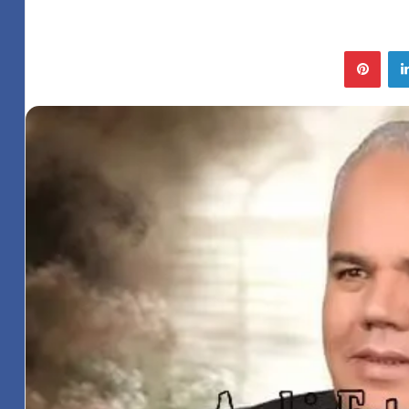
لينكدإن
بينتيريست