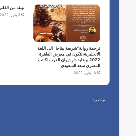
تهنئة من القل
3 يناير، 2022
ترجمة رواية”شريعة بيناجا” الى اللغة
الانجليزية،لتكون في معرض القاهرة
2022 برعاية دار ديوان العرب لكاتب
المصرى سعد السعودى
10 يناير، 2022
اترك رد