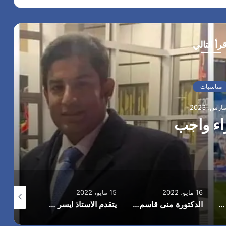
قرأ التالي
مناسبات
اء واجب
16 مايو، 2022
15 مايو، 2022
14 مايو، 2022
سيادة الدكتور أحمد محيى حمزة عميد الكلية والسادة الوكلاء والسادة أعضاء هيئة التدريس والطلبة بلقيس حلمي محمود بتقديم أصدق التهاني والمباركات لي رئيس جامعه الفنون الجميلة بالأقصر
الدكتورة منى قاسم تهنىء المرأة الكويتية بيومها وتؤكد أنها أثبتت تواجدها فى جميع المحافل الداخلية والخارجية
يتقدم الاستاذ ايسر رمضان بجريدة المستقبل العربي اليوم الي الاستاذ خالد جادالله حماده بخالص التهاني والتبريكات لقبوله عضوا بنقابة المحامين