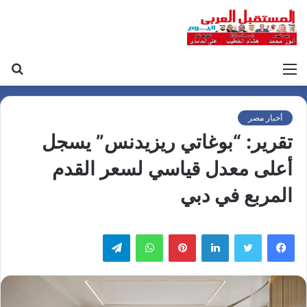
القائمة
بح
عن
أخبار مصر
تقرير: “بوغاتي ريزيدنس” يسجل
أعلى معدل قياسي لسعر القدم
المربع في دبي
لينكدإن
بينتيريست
واتساب
تيلقرام