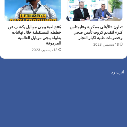
تعاون «الأهلي ممكن» و«ليمتلس
مُنتِج لعبة ببجي موبايل يكشف عن
كير» لتقديم كروت تأمين صحي
خططه المستقبلية خلال نهائيات
وخصومات طبية لكبار التجار
بطولة ببجي موبايل العالمية
المرموقة
18 ديسمبر، 2023
13 ديسمبر، 2023
اترك رد