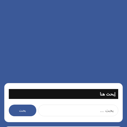
إبحث هنا
ا
ل
ب
ح