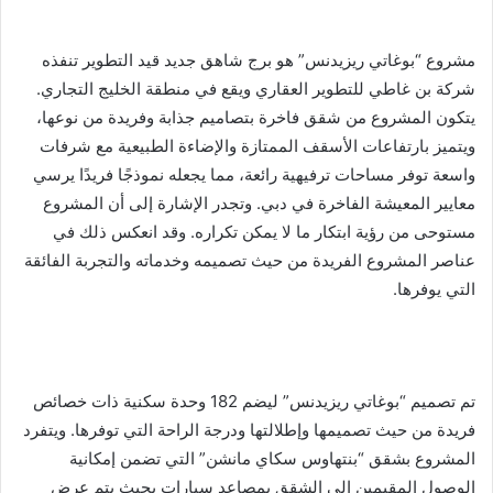
مشروع “بوغاتي ريزيدنس” هو برج شاهق جديد قيد التطوير تنفذه
شركة بن غاطي للتطوير العقاري ويقع في منطقة الخليج التجاري.
يتكون المشروع من شقق فاخرة بتصاميم جذابة وفريدة من نوعها،
ويتميز بارتفاعات الأسقف الممتازة والإضاءة الطبيعية مع شرفات
واسعة توفر مساحات ترفيهية رائعة، مما يجعله نموذجًا فريدًا يرسي
معايير المعيشة الفاخرة في دبي. وتجدر الإشارة إلى أن المشروع
مستوحى من رؤية ابتكار ما لا يمكن تكراره. وقد انعكس ذلك في
عناصر المشروع الفريدة من حيث تصميمه وخدماته والتجربة الفائقة
التي يوفرها.
تم تصميم “بوغاتي ريزيدنس” ليضم 182 وحدة سكنية ذات خصائص
فريدة من حيث تصميمها وإطلالتها ودرجة الراحة التي توفرها. ويتفرد
المشروع بشقق “بنتهاوس سكاي مانشن” التي تضمن إمكانية
الوصول المقيمين إلى الشقق بمصاعد سيارات بحيث يتم عرض