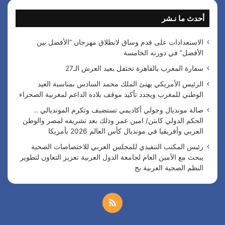
ث
أحدث ما نـشر
ع
ن
:
الاستعدادات على قدم وساق لانطلاق مهرجان “الأفضل بين
الأفضل” في دورته الخامسة
سفارة المغرب بالقاهرة تحتفل بعيد العرش الـ27
الرئيس الأمريكي يهنئ الملك محمد السادس بمناسبة العيد
الوطني للمغرب ويجدد تأكيد موقف بلاده الداعم لمغربية الصحراء
صالة مونديال وجولي أكاديمي تستضيف وتكرم المونديالي ..
الحكم الدولي كابتن/ امين عمر وذلك بعد تشريفه لمصر والوطن
العربي وأفريقيا في مونديال كأس العالم 2026 بأمريكا
رئيس المكتب التنفيذي للمجلس العربي للاختصاصات الصحية
يبحث مع الأمين العام لجامعة الدول العربية تعزيز التعاون لتطوير
النظم الصحية العربية بح
م
ل