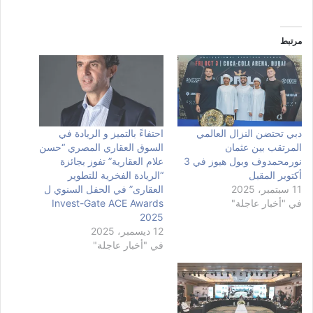
مرتبط
دبي تحتضن النزال العالمي
احتفاءً بالتميز و الريادة في
المرتقب بين عثمان
السوق العقاري المصري “حسن
نورمحمدوف وبول هيوز في 3
علام العقارية” تفوز بجائزة
أكتوبر المقبل
“الريادة الفخرية للتطوير
11 سبتمبر، 2025
العقارى” في الحفل السنوي ل
في "أخبار عاجلة"
Invest-Gate ACE Awards
2025
12 ديسمبر، 2025
في "أخبار عاجلة"