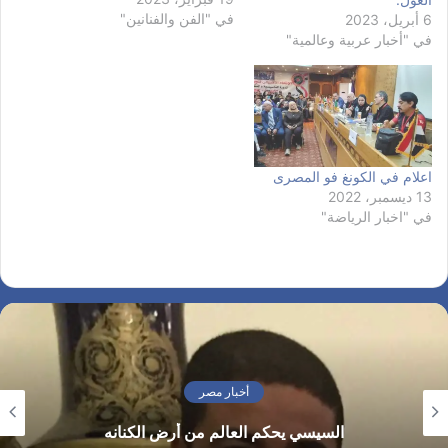
في "الفن والفنانين"
.حقا إبداع وتميز شاهدناه
6 أبريل، 2023
ولامسناه بالمهرجان الدولي.
في "أخبار عربية وعالمية"
جدير بالذكر إن مؤسسة هايدي
مسماه علي اسم الطفلة هايدي
التي توفاها الله منذ حوالي ثلاث
سنوات ٣تقريبا .لذلك سميت
بمؤسسة…
اعلام في الكونغ فو المصرى
13 ديسمبر، 2022
في "اخبار الرياضة"
أخبار مصر
السيسي يحكم العالم من أرض الكنانه