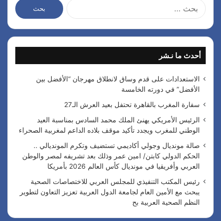
ا
ل
ب
ح
ث
أحدث ما نـشر
ع
ن
:
الاستعدادات على قدم وساق لانطلاق مهرجان “الأفضل بين
الأفضل” في دورته الخامسة
سفارة المغرب بالقاهرة تحتفل بعيد العرش الـ27
الرئيس الأمريكي يهنئ الملك محمد السادس بمناسبة العيد
الوطني للمغرب ويجدد تأكيد موقف بلاده الداعم لمغربية الصحراء
صالة مونديال وجولي أكاديمي تستضيف وتكرم المونديالي ..
الحكم الدولي كابتن/ امين عمر وذلك بعد تشريفه لمصر والوطن
العربي وأفريقيا في مونديال كأس العالم 2026 بأمريكا
رئيس المكتب التنفيذي للمجلس العربي للاختصاصات الصحية
يبحث مع الأمين العام لجامعة الدول العربية تعزيز التعاون لتطوير
النظم الصحية العربية بح