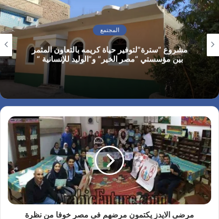
المجتمع
مشروع “سترة”لتوفير حياة كريمه بالتعاون المثمر
بين مؤسستي “مصر الخير” و”الوليد للإنسانية “
مرضى الايدز يكتمون مرضهم فى مصر خوفا من نظرة