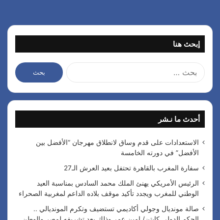
إبحث هنا
ا
ل
ب
ح
ث
أحدث ما نـشر
ع
ن
:
الاستعدادات على قدم وساق لانطلاق مهرجان “الأفضل بين
الأفضل” في دورته الخامسة
سفارة المغرب بالقاهرة تحتفل بعيد العرش الـ27
الرئيس الأمريكي يهنئ الملك محمد السادس بمناسبة العيد
الوطني للمغرب ويجدد تأكيد موقف بلاده الداعم لمغربية الصحراء
صالة مونديال وجولي أكاديمي تستضيف وتكرم المونديالي ..
الحكم الدولي كابتن/ امين عمر وذلك بعد تشريفه لمصر والوطن