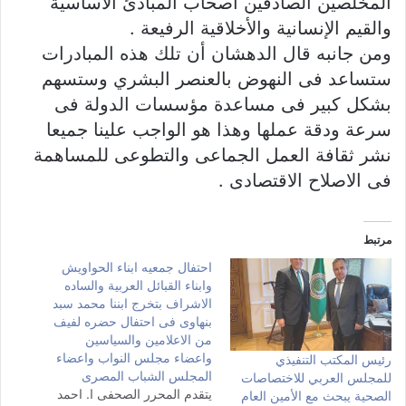
المخلصين الصادقين أصحاب المبادئ الأساسية
والقيم الإنسانية والأخلاقية الرفيعة .
ومن جانبه قال الدهشان أن تلك هذه المبادرات
ستساعد فى النهوض بالعنصر البشري وستسهم
بشكل كبير فى مساعدة مؤسسات الدولة فى
سرعة ودقة عملها وهذا هو الواجب علينا جميعا
نشر ثقافة العمل الجماعى والتطوعى للمساهمة
فى الاصلاح الاقتصادى .
مرتبط
احتفال جمعيه ابناء الحواويش
وابناء القبائل العربية والساده
الاشراف بتخرج ابننا محمد سبد
بنهاوى فى احتفال حضره لفيف
من الاعلامين والسياسين
واعضاء مجلس النواب واعضاء
رئيس المكتب التنفيذي
المجلس الشباب المصرى
للمجلس العربي للاختصاصات
يتقدم المحرر الصحفى ا. احمد
الصحية يبحث مع الأمين العام