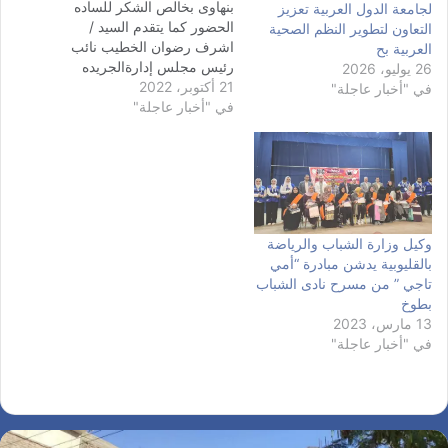
بنهاوى بخالص الشكر للساده
لجامعة الدول العربية تعزيز
الحضور كما يتقدم السيد /
التعاون لتطوير النظم الصحية
اشرف رضوان الخطيب نائب
العربية بح
رئيس مجلس إدارةالجريده
26 يوليو، 2026
21 أكتوبر، 2022
لشؤون القبائل العربية
في "أخبار عاجلة"
في "أخبار عاجلة"
والشؤون السياسيه لكل مشايخ
القبائل العرببه الحضور
والسياسين واعضاء مجلس
النواب وهيئة مكاتبهم ومجلس
الشباب المصرى
وكيل وزارة الشباب والرياضة
بالقليوبية يدشن مبادرة “أمي
تاجي ” من مسرح نادى الشباب
بطوخ
13 مارس، 2023
في "أخبار عاجلة"