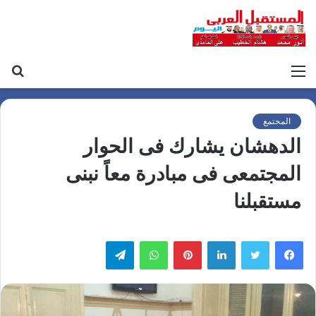
القائمة
بح
عن
المجتمع
الدهشان يشارك فى الحوار
المجتمعى فى مبادرة معاً نبنى
مستقبلنا
لينكدإن
بينتيريست
واتساب
تيلقرام