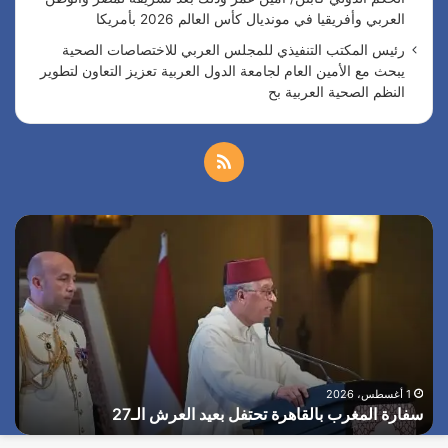
العربي وأفريقيا في مونديال كأس العالم 2026 بأمريكا
رئيس المكتب التنفيذي للمجلس العربي للاختصاصات الصحية
يبحث مع الأمين العام لجامعة الدول العربية تعزيز التعاون لتطوير
النظم الصحية العربية بح
م
ل
س
ا
خ
ف
ل
ا
ر
ص
ر
ئ
ة
ي
ا
ا
س
ل
ا
ل
ا
م
ل
ا
غ
أ
1 أغسطس، 2026
م
سفارة المغرب بالقاهرة تحتفل بعيد العرش الـ27
ا
ر
م
ب
ر
و