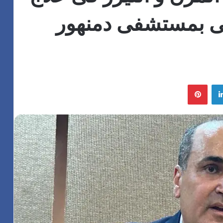
لى بمستشفى دمنهور
لينكدإن
بينتيريست