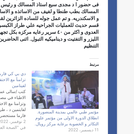
فى حضور ا د مجدى سبع استاذ المسالك و رئيس جا
المسالك بطب طنطا و لفيف من الاساتذه و الاسات
و الاسكندريه. و تم عمل جوله للساده الزائرين
قسم حديث للعمليات الجراحيه علي طراز الكبسول
العدوى و اكثر من ٤٠ سرير رعايه مر
الليزر و التفتيت و ديناميكيه التبول. اثنى الحا
التنظيم
مرتبط
دي بي كي فارما
تزامنآ مع الاحتف
لفيتامين
كتب /سالى عمر
الاطباء في مص
وتزامنا مع الاحت
لفايتمين د ، 
مؤتمر طبي عالمي بمدينة المنصورة.
فارما مستحضر د
انطلاق الدورة الاولى من مؤتمر علوم
2 نوفمبر، 2022
الشمسي ) بالس
التكاثر و الخصوبة برعاية مركز رويال.
في "الصحة العا
فيتامي
11 ديسمبر، 2022
الشركه التي تهد