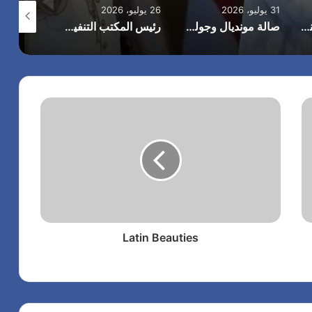
31 يوليو، 2026
26 يوليو، 2026
24 يوليو، 2026
الرئيس الأمريكي يهنئ الملك محمد السادس بمناسبة العيد الوطني للمغرب ويجدد تأكيد موقف بلاده الداعم لمغربية الصحراء
صالة مونديال وجولي أكاديمي تستضيف وتكرم المونديالي .. الحكم الدولي كابتن/ امين عمر وذلك بعد تشريفه لمصر والوطن العربي وأفريقيا في مونديال كأس العالم 2026 بأمريكا
رئيس المكتب التنفيذي للمجلس العربي للاختصاصات الصحية يبحث مع الأمين العام لجامعة الدول العربية تعزيز التعاون لتطوير النظم الصحية العربية بح
(بدون عنو
Latin Beauties