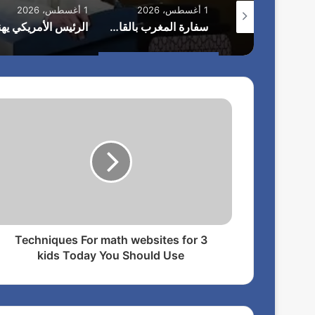
1 أغسطس، 2026
1 أغسطس، 2026
الاستعدادات على قدم وساق لانطلاق مهرجان “الأفضل بين الأفضل” في دورته الخامسة
سفارة المغرب بالقاهرة تحتفل بعيد العرش الـ27
3 Techniques For math websites for
kids Today You Should Use