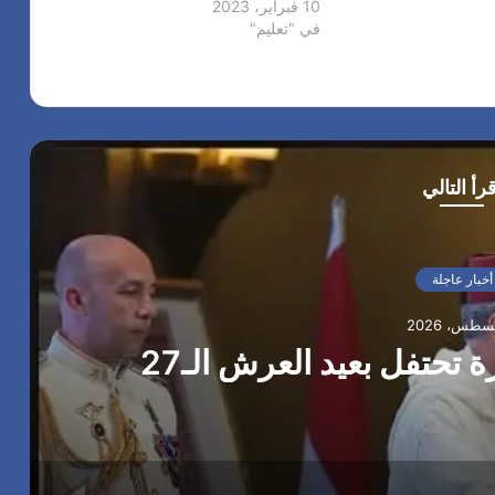
10 فبراير، 2023
ض…
في "تعليم"
قرأ التالي
أخبار عاجلة
تحتفل بعيد العرش الـ27