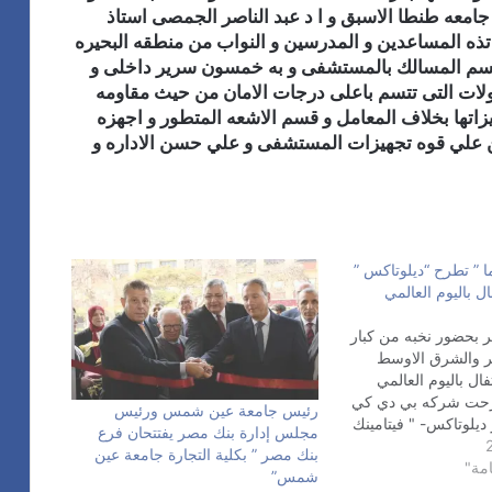
معه طنطا الاسبق و ا د عبد الناصر الجمصى استاذ
ذه المساعدين و المدرسين و النواب من منطقه البحيره
 لقسم المسالك بالمستشفى و به خمسون سرير داخلى و
ات التى تتسم باعلى درجات الامان من حيث مقاومه
كزه بكل تجهيزاتها بخلاف المعامل و قسم الاشعه المتطور و اجهزه
ضرين علي قوه تجهيزات المستشفى و علي حسن الاداره و
 ” تطرح “ديلوتاكس ”
ال باليوم العالمي
 بحضور نخبه من كبار
ر والشرق الاوسط
فال باليوم العالمي
طرحت شركه بي دي كي
رئيس جامعة عين شمس ورئيس
يلوتاكس- " فيتامينك
مجلس إدارة بنك مصر يفتتحان فرع
وق المصري لعلاج نقص
بنك مصر ” بكلية التجارة جامعة عين
مة"
ن د٣ ويأتي ذلك ضمن استرتيجية
شمس”
ف لتوفير العلاج الامن