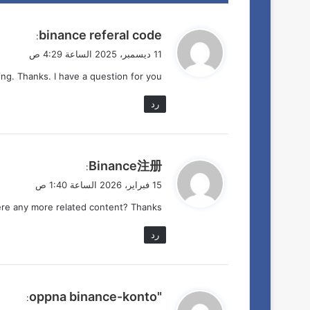
ي
binance referal code
:
ق
11 ديسمبر، 2025 الساعة 4:29 ص
و
ng. Thanks. I have a question for you.
ل
رد
ي
Binance注册
:
ق
15 فبراير، 2026 الساعة 1:40 ص
و
here any more related content? Thanks!
ل
رد
ي
"oppna binance-konto
:
ق