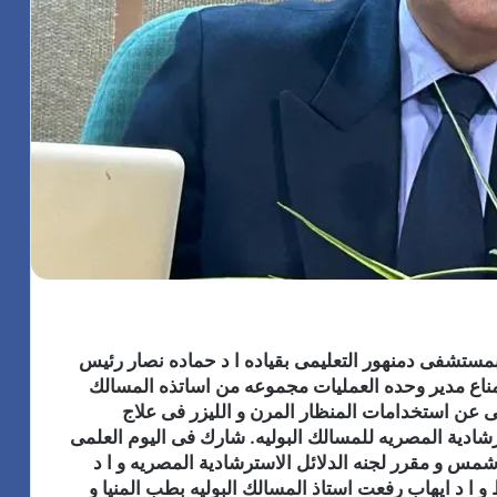
 قسم المسالك بمستشفى دمنهور التعليمى بقياده ا د حماده نصار رئيس
 مناع مدير وحده العمليات مجموعه من اساتذه المسالك
قى عن استخدامات المنظار المرن و الليزر فى علاج
رشادية المصريه للمسالك البوليه. شارك فى اليوم العلمى
مس و مقرر لجنه الدلائل الاسترشادية المصريه و ا د
ا د ايهاب رفعت استاذ المسالك البوليه بطب المنيا و