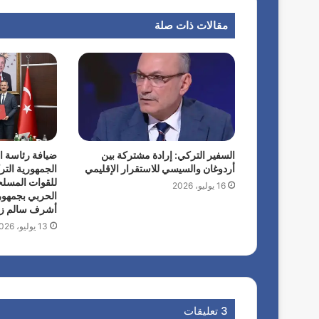
مقالات ذات صلة
السفير التركي: إرادة مشتركة بين
ضيافة رئاسة ا
أردوغان والسيسي للاستقرار الإقليمي
الجمهورية الترك
للقوات المسلحة
16 يوليو، 2026
الحربي بجمهور
أشرف سالم زا
13 يوليو، 2026
‫3 تعليقات