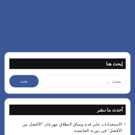
إبحث هنا
ا
ل
ب
ح
ث
أحدث ما نـشر
ع
ن
:
الاستعدادات على قدم وساق لانطلاق مهرجان “الأفضل بين
الأفضل” في دورته الخامسة