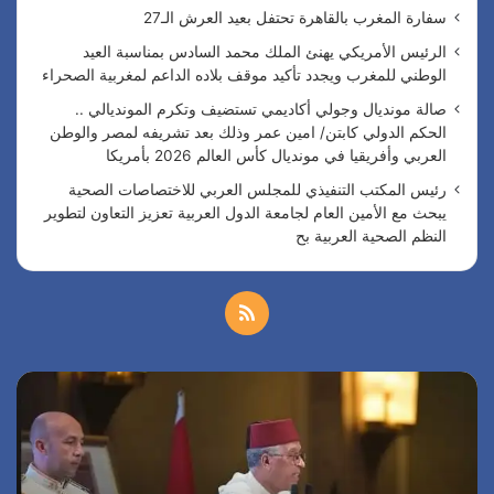
سفارة المغرب بالقاهرة تحتفل بعيد العرش الـ27
الرئيس الأمريكي يهنئ الملك محمد السادس بمناسبة العيد
الوطني للمغرب ويجدد تأكيد موقف بلاده الداعم لمغربية الصحراء
صالة مونديال وجولي أكاديمي تستضيف وتكرم المونديالي ..
الحكم الدولي كابتن/ امين عمر وذلك بعد تشريفه لمصر والوطن
العربي وأفريقيا في مونديال كأس العالم 2026 بأمريكا
رئيس المكتب التنفيذي للمجلس العربي للاختصاصات الصحية
يبحث مع الأمين العام لجامعة الدول العربية تعزيز التعاون لتطوير
النظم الصحية العربية بح
م
ل
ا
ص
خ
ل
ا
ر
ل
ص
ئ
ة
ي
م
ا