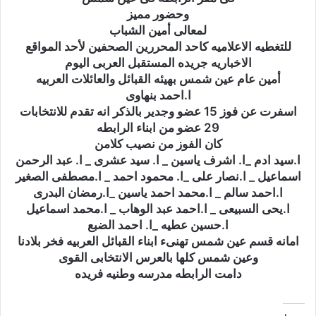
وحضور مميز
لمعالى أمين الشباب
للتغطيه الاعلاميه كاحد المحررين الصحفين لأحد المواقع
الاخباريه جريده المستقبل العربى اليوم
أمين عام عين شمس بهيئه القبائل والعائلات العربيه
ا.احمد بنهاوى
اسفرت عن فوز 15 عضو وجدير بالذكر انه تقدم للانتخابات
29 عضو من ابناء الرابطه
كان الفوز من نصيب كلامن
ا.سيد ادم _ا. اشرف ياسين _ ا. سيد عشرى _ ا. عبد الرحمن
اسماعيل _ ا.نصار على _ا. محمود احمد _ ا.مصطفى الصغير
ا.احمد سالم _ ا.محمد احمد ياسين _ا.رمضان البدرى
ا.يحى السبيعى _ ا.احمد عبد الوهاب _ ا.محمد اسماعيل
ا.حسين عطيه _ا. احمد الضبع
امانه قسم عين شمس تهنىء ابناء القبائل العربيه فخر بلادنا
وعين شمس كلها بالعرس الانتخابى القوى
دامت الرابطه مدرسه وطنيه فريده