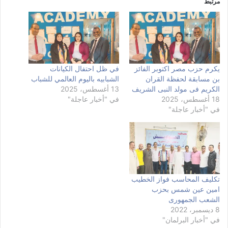
مرتبط
يكرم حزب مصر اكتوبر الفائز
في ظل احتفال الكيانات
بن مسابقة لحفظة القران
الشبابيه باليوم العالمي للشباب
الكريم فى مولد النبى الشريف
13 أغسطس، 2025
18 أغسطس، 2025
في "أخبار عاجلة"
في "أخبار عاجلة"
تكليف المحاسب فواز الخطيب
امين عين شمس بحزب
الشعب الجمهورى
8 ديسمبر، 2022
في "أخبار البرلمان"