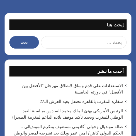
إبحث هنا
ا
ل
ب
ح
ث
أحدث ما نـشر
ع
ن
:
الاستعدادات على قدم وساق لانطلاق مهرجان “الأفضل بين
الأفضل” في دورته الخامسة
سفارة المغرب بالقاهرة تحتفل بعيد العرش الـ27
الرئيس الأمريكي يهنئ الملك محمد السادس بمناسبة العيد
الوطني للمغرب ويجدد تأكيد موقف بلاده الداعم لمغربية الصحراء
صالة مونديال وجولي أكاديمي تستضيف وتكرم المونديالي ..
الحكم الدولي كابتن/ امين عمر وذلك بعد تشريفه لمصر والوطن