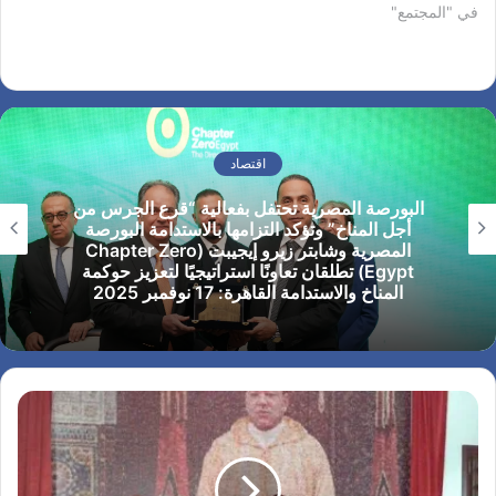
في "المجتمع"
اقتصاد
البورصة المصرية تحتفل بفعالية “قرع الجرس من
أجل المناخ” وتؤكد التزامها بالاستدامة البورصة
المصرية وشابتر زيرو إيجيبت (Chapter Zero
Egypt) تطلقان تعاونًا استراتيجيًا لتعزيز حوكمة
المناخ والاستدامة القاهرة: 17 نوفمبر 2025