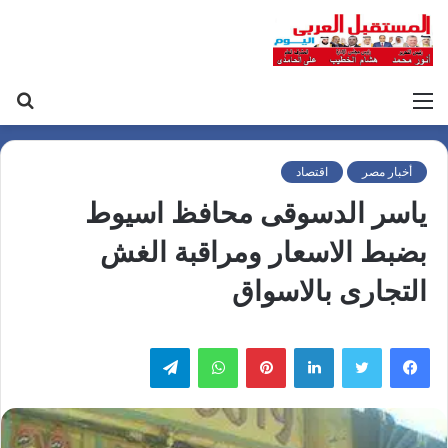
القائمة
بح
عن
أخبار مصر
اقتصاد
ياسر الدسوقى محافظ اسيوط
بضبط الاسعار ومراقبة الغش
التجارى بالاسواق
لينكدإن
بينتيريست
واتساب
تيلقرام