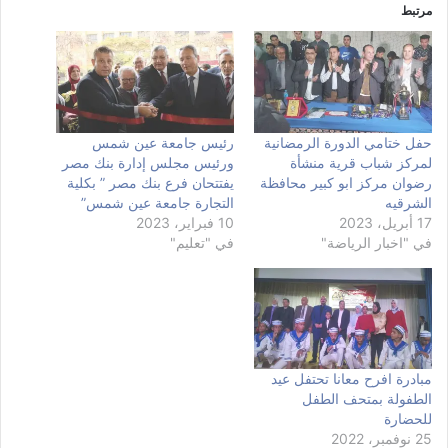
مرتبط
حفل ختامي الدورة الرمضانية
رئيس جامعة عين شمس
لمركز شباب قرية منشأة
ورئيس مجلس إدارة بنك مصر
رضوان مركز ابو كبير محافظة
يفتتحان فرع بنك مصر ” بكلية
الشرقيه
التجارة جامعة عين شمس”
17 أبريل، 2023
10 فبراير، 2023
في "اخبار الرياضة"
في "تعليم"
مبادرة افرح معانا تحتفل عيد
الطفولة بمتحف الطفل
للحضارة
25 نوفمبر، 2022