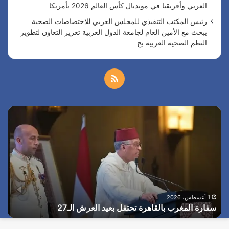
العربي وأفريقيا في مونديال كأس العالم 2026 بأمريكا
رئيس المكتب التنفيذي للمجلس العربي للاختصاصات الصحية
يبحث مع الأمين العام لجامعة الدول العربية تعزيز التعاون لتطوير
النظم الصحية العربية بح
م
ل
س
ا
خ
ف
ل
ا
ر
ص
ر
ئ
ة
ي
ا
ا
س
ل
ا
ل
ا
م
ل
ا
غ
أ
1 أغسطس، 2026
م
سفارة المغرب بالقاهرة تحتفل بعيد العرش الـ27
ا
ر
م
ب
ر
و