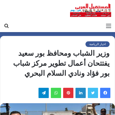
القائمة
بح
عن
اخبار الرياضة
وزير الشباب ومحافظ بور سعيد
يفتتحان أعمال تطوير مركز شباب
بور فؤاد ونادي السلام البحري
لينكدإن
بينتيريست
واتساب
تيلقرام