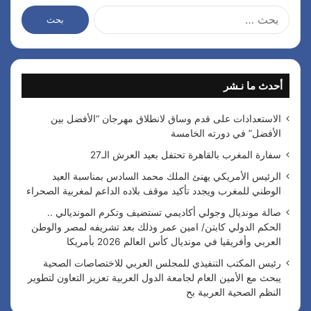
ا
ل
ب
ح
ث
أحدث ما نـشر
ع
ن
:
الاستعدادات على قدم وساق لانطلاق مهرجان “الأفضل بين
الأفضل” في دورته الخامسة
سفارة المغرب بالقاهرة تحتفل بعيد العرش الـ27
الرئيس الأمريكي يهنئ الملك محمد السادس بمناسبة العيد
الوطني للمغرب ويجدد تأكيد موقف بلاده الداعم لمغربية الصحراء
صالة مونديال وجولي أكاديمي تستضيف وتكرم المونديالي ..
الحكم الدولي كابتن/ امين عمر وذلك بعد تشريفه لمصر والوطن
العربي وأفريقيا في مونديال كأس العالم 2026 بأمريكا
رئيس المكتب التنفيذي للمجلس العربي للاختصاصات الصحية
يبحث مع الأمين العام لجامعة الدول العربية تعزيز التعاون لتطوير
النظم الصحية العربية بح