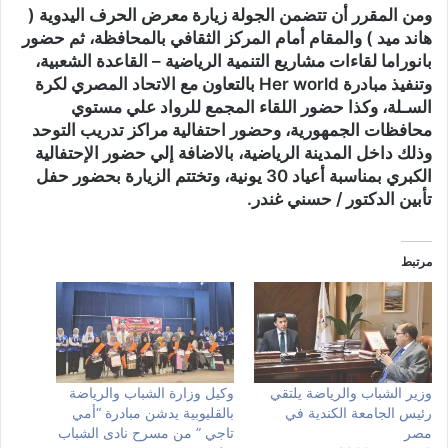
ومن المقرر أن تتضمن الجولة زيارة معرض الحرف اليدوية (
هاند ميد ) والمقام أمام المركز الثقافي بالمحافظة، ثم حضور
بانوراما لقاءات مشاريع التنمية الرياضية – القاعدة الشعبية،
وتنفيذ مبادرة Her world بالتعاون مع الاتحاد المصري لكرة
السـلة، وكذا حضور اللقاء المجمع للرواد علي مستوي
محافظات الجمهورية، وحضور احتفالية مراكز تدريب التوحد
وذلك داخل المدينة الرياضية، بالاضافة إلي حضور الإحتفالية
الكبري بمناسبة أعياد 30 يونية، وتختتم الزيارة بحضور حفل
تأبين الدكتور / حسني غندر.
مرتبط
وزير الشباب والرياضة يلتقي
وكيل وزارة الشباب والرياضة
رئيس الجامعة الكندية في
بالقليوبية يدشن مبادرة “أمي
مصر
تاجي ” من مسرح نادى الشباب