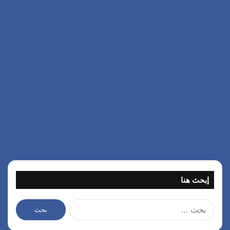
إبحث هنا
ا
ل
ب