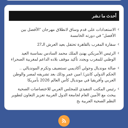
ح
ث
أحدث ما نـشر
ع
ن
:
الاستعدادات على قدم وساق لانطلاق مهرجان “الأفضل بين
الأفضل” في دورته الخامسة
سفارة المغرب بالقاهرة تحتفل بعيد العرش الـ27
الرئيس الأمريكي يهنئ الملك محمد السادس بمناسبة العيد
الوطني للمغرب ويجدد تأكيد موقف بلاده الداعم لمغربية الصحراء
صالة مونديال وجولي أكاديمي تستضيف وتكرم المونديالي ..
الحكم الدولي كابتن/ امين عمر وذلك بعد تشريفه لمصر والوطن
العربي وأفريقيا في مونديال كأس العالم 2026 بأمريكا
رئيس المكتب التنفيذي للمجلس العربي للاختصاصات الصحية
يبحث مع الأمين العام لجامعة الدول العربية تعزيز التعاون لتطوير
النظم الصحية العربية بح
م