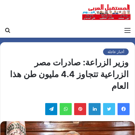
القائمة
بح
عن
أخبار عاجلة
وزير الزراعة: صادرات مصر
الزراعية تتجاوز 4.4 مليون طن هذا
العام
لينكدإن
بينتيريست
واتساب
تيلقرام