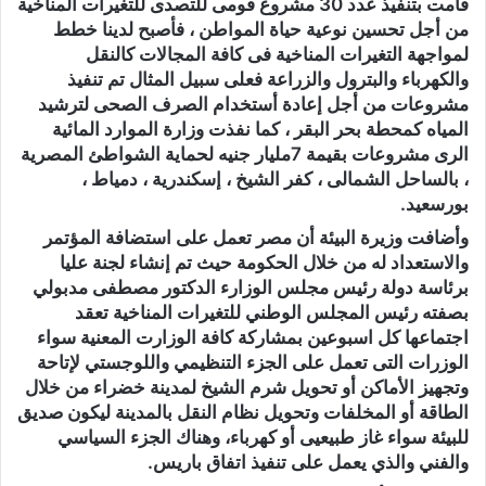
قامت بتنفيذ عدد 30 مشروع قومى للتصدى للتغيرات المناخية
من أجل تحسين نوعية حياة المواطن ، فأصبح لدينا خطط
لمواجهة التغيرات المناخية فى كافة المجالات كالنقل
والكهرباء والبترول والزراعة فعلى سبيل المثال تم تنفيذ
مشروعات من أجل إعادة أستخدام الصرف الصحى لترشيد
المياه كمحطة بحر البقر ، كما نفذت وزارة الموارد المائية
الرى مشروعات بقيمة 7مليار جنيه لحماية الشواطئ المصرية
، بالساحل الشمالى ، كفر الشيخ ، إسكندرية ، دمياط ،
بورسعيد.
وأضافت وزيرة البيئة أن مصر تعمل على استضافة المؤتمر
والاستعداد له من خلال الحكومة حيث تم إنشاء لجنة عليا
برئاسة دولة رئيس مجلس الوزارء الدكتور مصطفى مدبولي
بصفته رئيس المجلس الوطني للتغيرات المناخية تعقد
اجتماعها كل اسبوعين بمشاركة كافة الوزارت المعنية سواء
الوزرات التى تعمل على الجزء التنظيمي واللوجستي لإتاحة
وتجهيز الأماكن أو تحويل شرم الشيخ لمدينة خضراء من خلال
الطاقة أو المخلفات وتحويل نظام النقل بالمدينة ليكون صديق
للبيئة سواء غاز طبيعيى أو كهرباء، وهناك الجزء السياسي
والفني والذي يعمل على تنفيذ اتفاق باريس.