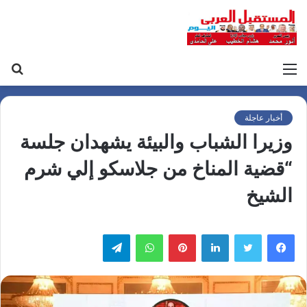
القائمة
بح
عن
أخبار عاجلة
وزيرا الشباب والبيئة يشهدان جلسة
“قضية المناخ من جلاسكو إلي شرم
الشيخ
لينكدإن
بينتيريست
واتساب
تيلقرام