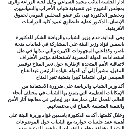
أدار الجلسة النائب محمد السباعي وكيل لجنة الزراعة والرى
بمجلس الشيوخ عن تنسيقية شباب الأحزاب والسياسيين،
وبحضور الدكتورة نهى بكر عضو المجلس القومي لحقوق
الإنسان، الدكتور عطية طنطاوي عميد كلية الدراسات
الافريقية.
وفي البداية، قدم وزير الشباب والرياضة الشكر للدكتورة
ياسمين فؤاد وزير البيئة علي المشاركة في فعاليات منحة
ناصر، وكذاعلي المجهودات الكبيرة والتي تبذلها في ظل
استعدادات الدولة المصرية لاستضافة مؤتمر الأطراف
لاتفاقية الأمم المتحدة الإطارية حول تغير المناخ نوفمبر
المقبل، مشيراً إلي أن الدولة بقيادة الرئيس عبدالفتاح
السيسى تولي اهتماما كبيرا بقضية تغير المناخ
أكد وزير الشباب والرياضة على ضرورة الاستفادة من
الإمكانات العظيمة التي يتمتع بها الشباب في مختلف أنحاء
العالم، للعمل علي ممارسة دور إيجابي في معالجة آثار الأمن
والتنمية المتعلقة بالمناخ في مجتمعاتهم.
وخلال كلمتها، أكدت الدكتورة ياسمين فؤاد وزيرة البيئة على
أهمية عقد جلسات حوارية مع الشباب حول الموضوعات
البيئية المختلفة وخاصة التغيرات المناخية، للتوعية بهذه