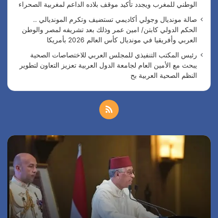
الوطني للمغرب ويجدد تأكيد موقف بلاده الداعم لمغربية الصحراء
صالة مونديال وجولي أكاديمي تستضيف وتكرم المونديالي ..
الحكم الدولي كابتن/ امين عمر وذلك بعد تشريفه لمصر والوطن
العربي وأفريقيا في مونديال كأس العالم 2026 بأمريكا
رئيس المكتب التنفيذي للمجلس العربي للاختصاصات الصحية
يبحث مع الأمين العام لجامعة الدول العربية تعزيز التعاون لتطوير
النظم الصحية العربية بح
م
ل
س
ا
خ
ف
ل
ا
ر
ص
ر
ئ
ة
ي
ا
ا
س
ل
ا
ل
ا
م
ل