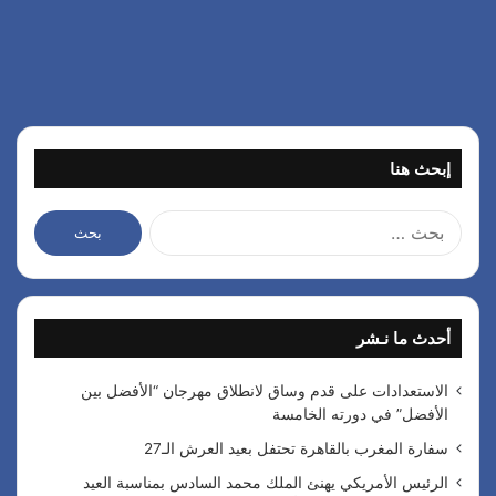
إبحث هنا
ا
ل
ب
ح
ث
أحدث ما نـشر
ع
ن
:
الاستعدادات على قدم وساق لانطلاق مهرجان “الأفضل بين
الأفضل” في دورته الخامسة
سفارة المغرب بالقاهرة تحتفل بعيد العرش الـ27
الرئيس الأمريكي يهنئ الملك محمد السادس بمناسبة العيد