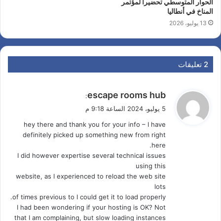
الحوار المتوسطي تحضيرا لمؤتمر
المناخ في أنطاليا
13 يوليو، 2026
‫2 تعليقات
ي
escape rooms hub
:
ق
5 يوليو، 2024 الساعة 9:18 م
و
hey there and thank you for your info – I have
ل
definitely picked up something new from right
here.
I did however expertise several technical issues
using this
website, as I experienced to reload the web site
lots
of times previous to I could get it to load properly.
I had been wondering if your hosting is OK? Not
that I am complaining, but slow loading instances