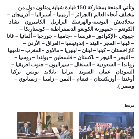
وتأتي المنحة بمشاركة 150 قيادة شبابة يمثلون دول من
مختلف أنحاء العالم (الجزائر – أرمينيا – أستراليا – أذربيجان –
بنجلاديش – البوسنة والهرسك -البرازيل – الكاميرون – تشاد –
الكونغو – جمهورية الكونغو الديمقراطية – كوستاريكا –
جيبوتي -الإكوادور – فرنسا – -جامبيا – جورجيا – ألمانيا – غانا
– غينيا – المجر -الهند – إندونيسيا – العراق – الأردن –
كازاخستان – كينيا – لبنان – ليبيريا – مالاوي -المغرب – ناميبيا
– النيجر – النيجر – باكستان – فلسطين – بولندا – روسيا –
رواندا – السعودية – السنغال – سيراليون – جنوب افريقيا –
السودان – عمان – السويد – تنزانيا – تايلاند – تونس – تركيا –
أوغندا – أوزبكستان – فيتنام – اليمن – زامبيا – زيمبابوي –
ومصر ).
مرتبط