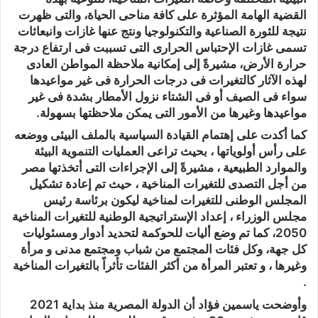
القضية الهامة المؤثرة على كافة مناحى الحياة، والتى ظهرت
نتيجة للثورة الصناعية والتكنولوجيا ونتج عنها غازات وانبعاثات
تسمى غازات الإحتباس الحرارى التى تسببت فى ارتفاع درجة
حرارة الأرض، مشيرةً إلى إمكانية ملاحظة المواطن العادى
لهذه الآثار كالتغيرات فى درجات الحرارة فى غير مواعيدها
سواء فى الصيف أو فى الشتاء نزول الأمطار بشدة فى غير
مواعيدها وغيرها من الأمور التى يمكن ملاحظتها بسهولة.
كما أكدت على إهتمام القيادة السياسية بالملف البيئى ووضعه
على رأس أولوياتها ، بحيث تراعى العمليات التنموية البيئة
والموارد الطبيعية ، مشيرةً إلى الإجراءات التى أتخذتها مصر
من أجل التصدى للتغيرات المناخية ، حيث تم إعادة تشكيل
المجلس الوطنى للتغيرات لمناخية ليكون برئاسة رئيس
مجلس الوزراء ، إعداد الإستراتيجية الوطنية للتغيرات المناخية
2050، كما تم وضع أليات للحوكمة لتحديد أدوار ومسئوليات
كل جهة، وكل فئات المجتمع من شباب ومجتمع مدنى و مرأة
وغيرها ، و تعتبر المرأة من أكثر الفئات تأثراً بالتغيرات المناخية
.
وأوضحت ياسمين فؤاد أن الدولة المصرية منذ بداية 2021