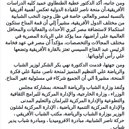
ومن جانبه، أكد الدكتور عطية الطنطاوي عميد كليه الدراسات
الأفريقية،أن منحة ناصر للقيادة الدولية تعكس أهمية أفريقيا
بالنسبة لمصر والعالم، خاصة في ظل وجود النخب الشبابية
من مختلف الدول الأفريقية، مشيراً إلي أن قمة المناخ ستكون
استكمالا لاستضافة مصر كبري الأحداث والفعاليات والمحافل
العالمية على أراضيها، مما يؤكد علي الريادة المصرية في
مختلف المجالات والتخصصات، مؤكداً أن مصر في عهد فخامة
الرئيس عبد الفتاح السيسي تعتز بالقارة الأفريقية وتضعها
علي رأس أولوياتها.
ومن جهتها، قدمت الدكتورة نهي بكر الشكر لوزير الشباب
والرياضة علي التنظيم المتميز لمنحة ناصر، مثنيةً علي فكرة
المنحة، مشيرةً الي أن الجميع شركاء في مسئولية تغير المناخ.
وتُنفذ وزارة الشباب والرياضة المنحة، بمشاركة مجلس
الوزراء ، وزارة الخارجية، والإدارة المركزية للبرامج الثقافية
والتطوعية والإدارة المركزية للبرلمان والتعليم المدنى
والإدارة المركزية التنمية الرياضية ، الإدارة المركزية لشئون
الوزير بوزارة الشباب والرياضة، مكتب الشباب الأفريقي ،
حركة ناصر الشبابية، مبادرة الافروميديا ، ومبادرة شباب يدير
شباب .