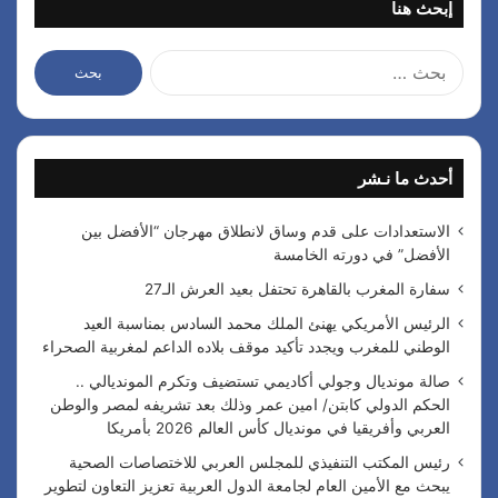
إبحث هنا
ا
ل
ب
ح
ث
أحدث ما نـشر
ع
ن
:
الاستعدادات على قدم وساق لانطلاق مهرجان “الأفضل بين
الأفضل” في دورته الخامسة
سفارة المغرب بالقاهرة تحتفل بعيد العرش الـ27
الرئيس الأمريكي يهنئ الملك محمد السادس بمناسبة العيد
الوطني للمغرب ويجدد تأكيد موقف بلاده الداعم لمغربية الصحراء
صالة مونديال وجولي أكاديمي تستضيف وتكرم المونديالي ..
الحكم الدولي كابتن/ امين عمر وذلك بعد تشريفه لمصر والوطن
العربي وأفريقيا في مونديال كأس العالم 2026 بأمريكا
رئيس المكتب التنفيذي للمجلس العربي للاختصاصات الصحية
يبحث مع الأمين العام لجامعة الدول العربية تعزيز التعاون لتطوير