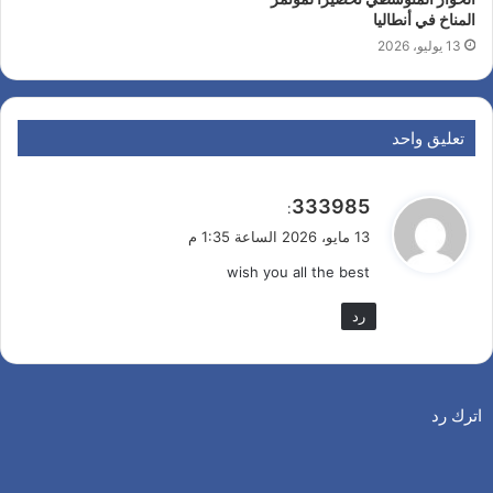
المناخ في أنطاليا
13 يوليو، 2026
تعليق واحد
ي
333985
:
ق
13 مايو، 2026 الساعة 1:35 م
و
wish you all the best
ل
رد
اترك رد