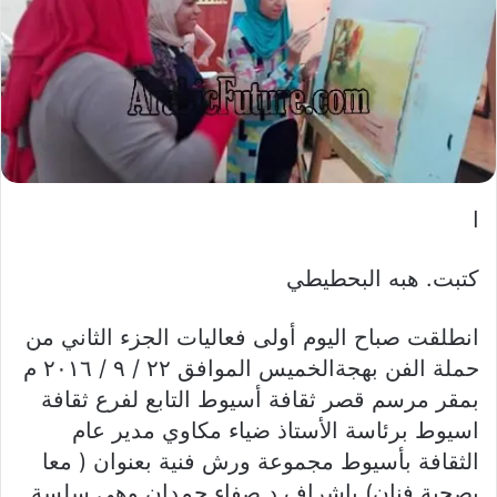
ا
كتبت. هبه البحطيطي
انطلقت صباح اليوم أولى فعاليات الجزء الثاني من
حملة الفن بهجةالخميس الموافق ٢٢ / ٩ / ٢٠١٦ م
بمقر مرسم قصر ثقافة أسيوط التابع لفرع ثقافة
اسيوط برئاسة الأستاذ ضياء مكاوي مدير عام
الثقافة بأسيوط مجموعة ورش فنية بعنوان ( معا
بصحبة فنان) بإشراف د صفاء حمدان وهي سلسة