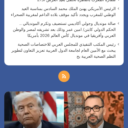
الرئيس الأمريكي يهنئ الملك محمد السادس بمناسبة العيد
الوطني للمغرب ويجدد تأكيد موقف بلاده الداعم لمغربية الصحراء
صالة مونديال وجولي أكاديمي تستضيف وتكرم المونديالي ..
الحكم الدولي كابتن/ امين عمر وذلك بعد تشريفه لمصر والوطن
العربي وأفريقيا في مونديال كأس العالم 2026 بأمريكا
رئيس المكتب التنفيذي للمجلس العربي للاختصاصات الصحية
يبحث مع الأمين العام لجامعة الدول العربية تعزيز التعاون لتطوير
النظم الصحية العربية بح
م
ل
ا
ص
خ
ل
ا
ر
ل
ص
ئ
ة
ي
م
ا
س
و