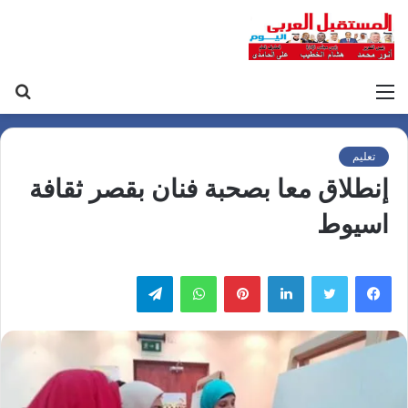
القائمة
بح
عن
تعليم
إنطلاق معا بصحبة فنان بقصر ثقافة
اسيوط
لينكدإن
بينتيريست
واتساب
تيلقرام