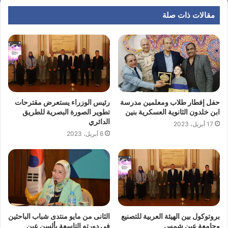
مقالات ذات صلة
حفل إفطار طلاب ومعلمين مدرسة
رئيس الوزراء يستعرض مقترحات
ابن خلدون الثانوية العسكرية بنين
تطوير الصورة البصرية للطريق
الدائري
17 أبريل، 2023
6 أبريل، 2023
بروتوكول بين الهيئة العربية للتصنيع
الثانى من مايو منتدى شباب الباحثين
وجامعة عين شمس
في دورته التاسعة بألسن عين