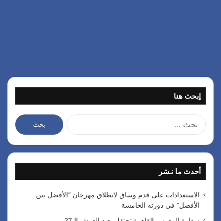
إبحث هنا
ا
ل
ب
ح
ث
أحدث ما نـشر
ع
ن
:
الاستعدادات على قدم وساق لانطلاق مهرجان “الأفضل بين
الأفضل” في دورته الخامسة
سفارة المغرب بالقاهرة تحتفل بعيد العرش الـ27