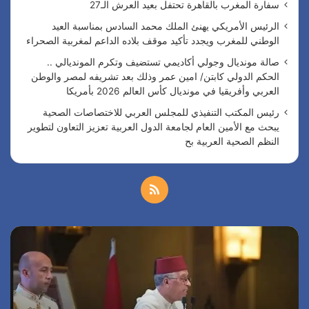
سفارة المغرب بالقاهرة تحتفل بعيد العرش الـ27
الرئيس الأمريكي يهنئ الملك محمد السادس بمناسبة العيد
الوطني للمغرب ويجدد تأكيد موقف بلاده الداعم لمغربية الصحراء
صالة مونديال وجولي أكاديمي تستضيف وتكرم المونديالي ..
الحكم الدولي كابتن/ امين عمر وذلك بعد تشريفه لمصر والوطن
العربي وأفريقيا في مونديال كأس العالم 2026 بأمريكا
رئيس المكتب التنفيذي للمجلس العربي للاختصاصات الصحية
يبحث مع الأمين العام لجامعة الدول العربية تعزيز التعاون لتطوير
النظم الصحية العربية بح
م
ل
س
ا
خ
ف
ل
ا
ر
ص
ر
ئ
ة
ي
ا
ا
س