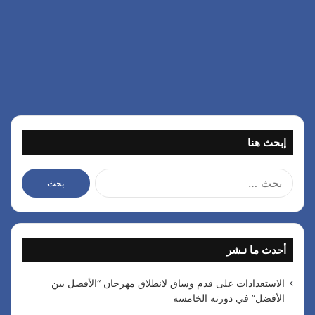
إبحث هنا
ا
ل
ب
ح
ث
أحدث ما نـشر
ع
ن
:
الاستعدادات على قدم وساق لانطلاق مهرجان “الأفضل بين
الأفضل” في دورته الخامسة