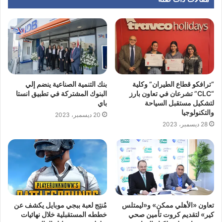
“ترافكو قطاع الطيران” وكلية
بنك التنمية الصناعية ينضم إلي
“CLC” تشرعان في تعاون بارز
البنوك المشتركة في تطبيق انستا
لتشكيل مستقبل السياحة
باي
والتكنولوجيا
20 ديسمبر، 2023
28 ديسمبر، 2023
تعاون «الأهلي ممكن» و«ليمتلس
مُنتِج لعبة ببجي موبايل يكشف عن
كير» لتقديم كروت تأمين صحي
خططه المستقبلية خلال نهائيات