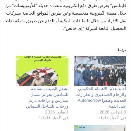
فاينانس” بعرض طرق دفع إلكترونية متعددة حديثة “للأوتوبيسات” من
خلال منصة إلكترونية متخصصة وعن طريق المواقع الخاصة بشركات
نقل الأفراد من خلال البطاقات البنكية أو الدفع عن طريق شبكة نقاط
التحصيل التابعة لشركة “إي خالص”.
مرتبط
أحمد علام: الاهتمام الحكومي
تشعل الصيف بمسابقة
والزحام الجماهيري والطرازات
للسائقين بجوائز تشمل
الجديدة وضعوا Automorrow
سيارتين و دراجات نارية
على القمة
ورحلات للساحل الشمالي
9 فبراير، 2026
1 يوليو، 2026
في "أخبار عاجلة"
في "أخبار عاجلة"