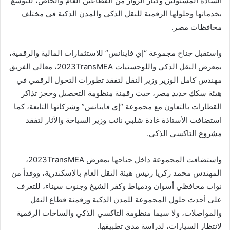
السادة المسئولين وكبار الزوار من القطاعين العام والخاص، للتوسع
بخدماتها وحلولها الرقمية للنقل الذكي والمدن الذكية في مختلف
محافظات مصر.
واستقبل جناح مجموعة “إي فاينانس” للاستثمارات المالية والرقمية،
بمعرض النقل الذكي واللوجستيات 2023TransMEA، معالي الفريق
مهندس كامل الوزير وزير النقل لتفقد تطورات التحول الرقمي في
هيئة سكك حديد مصر، حيث رقمنة منظومة التحصيل وحجز تذاكر
القطارات بالتعاون مع مجموعة “إي فاينانس” وشركاتها التابعة، كما
استضافت الأستاذة غادة شلبي نائب وزير السياحة والآثار لتفقد
مشروع التاكسي الذكي.
واستضافت المجموعة داخل جناحها بمعرض 2023TransMEA،
المهندس محمد زكريا رئيس هيئة النقل العام بالإسكندرية، ووفداً من
نواب محافظي أسوان ودمياط وكفر الشيخ وجنوب سيناء، للتعرف
على أحدث حلول المجموعة للمدن الذكية ورقمنة قطاع النقل
والمواصلات، ولا سيما منظومة التاكسي الذكي والساحات الرقمية
لانتظار السيارات، لدراسة مدى تطبيقها.