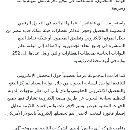
الهاتف المحمول، للمساهمة في توفير تجربة تنقل سهلة وآمنة
وسريعة.
واستعرضت “إي فاينانس” أعمالها الرائدة في التحول الرقمي
لمنظومة التحصيل وحجز التذاكر لقطارات هيئة سكك حديد مصر من
خلال الموقع الإلكتروني وتطبيق المحمول أو شبكة نقاط البيع
المنتشرة في جميع أنحاء الجمهورية، بالإضافة إلى ميكنة نظم
البوابات الخاصة بمحطات القطارات والتي وصل عددها إلى 252
بوابة في أربع محطات رئيسية.
كما قدّمت المجموعة عرضاً تفصيلياً حول التحصيل الإلكتروني
للنافذة الواحدة لسياحة اليخوت من خلال بوابة السداد لمركز الدفع
والتحصيل الإلكتروني الحكومي والذي يأتي في إطار توجهات الدولة
لتعظيم سياحة اليخوت عن طريق منصة إلكترونية تشارك فيها جميع
الجهات المعنية بغرض تيسير الإجراءات والموافقات اللازمة مقابل
إصدار فاتورة لليخت الأجنبي يتم تحصيلها إلكترونياً بالدولار الأمريكي.
وقامت شركة “إي خالص” إحدى الشركات التابعة لمجموعة “إي