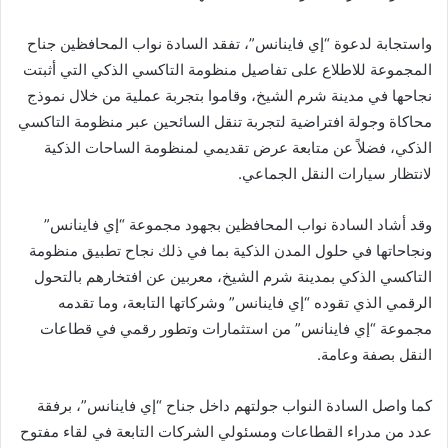
واستجابة لدعوة “إي فاينانس”، تفقد السادة نواب المحافظين جناح
المجموعة للاطلاع على تفاصيل منظومة التاكسي الذكي التي أثبتت
نجاحها في مدينة شرم الشيخ، وقاموا بتجربة عملية من خلال نموذج
محاكاة وجولة افتراضية لتجربة تنقل السائحين عبر منظومة التاكسي
الذكي، فضلاً عن متابعة عرض تقديمي لمنظومة الساحات الذكية
لانتظار سيارات النقل الجماعي.
وقد أشاد السادة نواب المحافظين بجهود مجموعة “إي فاينانس”
ونجاحاتها في حلول المدن الذكية بما في ذلك نجاح تطبيق منظومة
التاكسي الذكي بمدينة شرم الشيخ، معربين عن افتخارهم بالتحول
الرقمي الذي تقوده “إي فاينانس” وشركاتها التابعة، وما تقدمه
مجموعة “إي فاينانس” من استثمارات وتطور رقمي في قطاعات
النقل بصفة وعامة.
كما واصل السادة النواب جولتهم داخل جناح “إي فاينانس”، برفقة
عدد من مدراء القطاعات ومسئولي الشركات التابعة في لقاء مفتوح