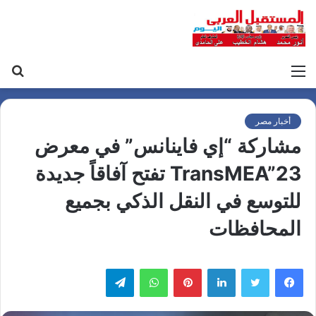
القائمة
بح
عن
أخبار مصر
مشاركة “إي فاينانس” في معرض
TransMEA”23 تفتح آفاقاً جديدة
للتوسع في النقل الذكي بجميع
المحافظات
لينكدإن
بينتيريست
واتساب
تيلقرام