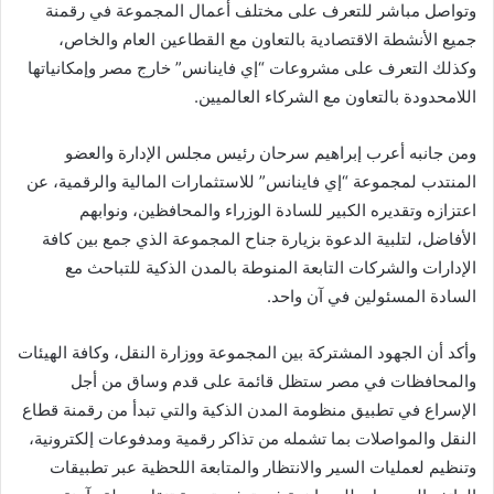
وتواصل مباشر للتعرف على مختلف أعمال المجموعة في رقمنة
جميع الأنشطة الاقتصادية بالتعاون مع القطاعين العام والخاص،
وكذلك التعرف على مشروعات “إي فاينانس” خارج مصر وإمكانياتها
اللامحدودة بالتعاون مع الشركاء العالميين.
ومن جانبه أعرب إبراهيم سرحان رئيس مجلس الإدارة والعضو
المنتدب لمجموعة “إي فاينانس” للاستثمارات المالية والرقمية، عن
اعتزازه وتقديره الكبير للسادة الوزراء والمحافظين، ونوابهم
الأفاضل، لتلبية الدعوة بزيارة جناح المجموعة الذي جمع بين كافة
الإدارات والشركات التابعة المنوطة بالمدن الذكية للتباحث مع
السادة المسئولين في آن واحد.
وأكد أن الجهود المشتركة بين المجموعة ووزارة النقل، وكافة الهيئات
والمحافظات في مصر ستظل قائمة على قدم وساق من أجل
الإسراع في تطبيق منظومة المدن الذكية والتي تبدأ من رقمنة قطاع
النقل والمواصلات بما تشمله من تذاكر رقمية ومدفوعات إلكترونية،
وتنظيم لعمليات السير والانتظار والمتابعة اللحظية عبر تطبيقات