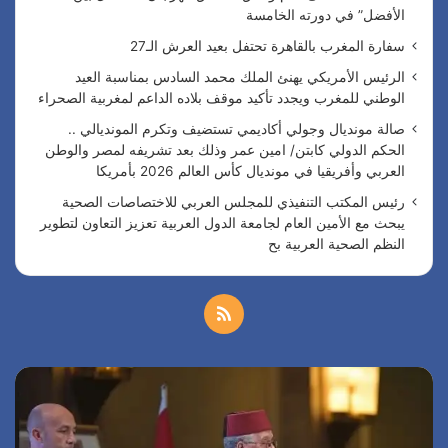
الأفضل” في دورته الخامسة
سفارة المغرب بالقاهرة تحتفل بعيد العرش الـ27
الرئيس الأمريكي يهنئ الملك محمد السادس بمناسبة العيد
الوطني للمغرب ويجدد تأكيد موقف بلاده الداعم لمغربية الصحراء
صالة مونديال وجولي أكاديمي تستضيف وتكرم المونديالي ..
الحكم الدولي كابتن/ امين عمر وذلك بعد تشريفه لمصر والوطن
العربي وأفريقيا في مونديال كأس العالم 2026 بأمريكا
رئيس المكتب التنفيذي للمجلس العربي للاختصاصات الصحية
يبحث مع الأمين العام لجامعة الدول العربية تعزيز التعاون لتطوير
النظم الصحية العربية بح
م
ل
س
ا
خ
ف
ل
ا
ر
ص
ر
ئ