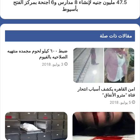
47.5 مليون جنيه لإنشاء 8 مدارس و6 أجنحة بمركز الفتح
بأسيوط
مقالات ذات صلة
ضبط ٦٠٠ كيلو لحوم مجمده منتهيه
الصلاحيه بالفيوم
3 يوليو، 2018
امن القاهره يكشف أسباب انتحار
فتاة “مترو الأنفاق”
5 يوليو، 2018