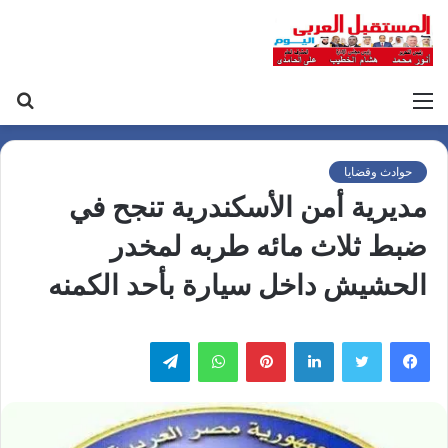
القائمة
بح
عن
حوادث وقضايا
مديرية أمن الأسكندرية تنجح في
ضبط ثلاث مائه طربه لمخدر
الحشيش داخل سيارة بأحد الكمنه
لينكدإن
بينتيريست
واتساب
تيلقرام