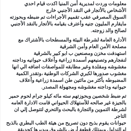
معلومات وردت لمديرية أمن المنيا اكدت قيام احدي
الأشخاص بالأتجار في النقد الأجنبي خارج
السوق المصرفي عقب تقميم الأجراءات تم ضبطه وبحوزته
مايقارم المليون جنيه وأعترف بقيامه بالأتجار بالنقد الأجنبي
لصالح والد زوجته.
الأدارة العامة لشرطة البيئة والمسطحات بالأشتراك مع
مصلحة الأمن العام وأمن الشرقية
استهدفت مخزن ومصنعين ب ابو كبير بالشرقية
لنفجارهم وتصنيعهم أسمدة زراعية وأعلاف حيوانيه وداجنه
مغشوشه ومقلدة وغير مطابقه للمواصفات اضافه الي انها
مغشوب صدورها لكبري الشركات الوطنية ،وتقدر الكمية
المضبوطه بأكثر من مائتين طن اسمدة زراعية وأعلاف
حيوانيه وداجنه مغشوشه ومجهولة المصدر.
تم ضبط شخصين وبحوزتهم سته مائه كيلو جرام لحوم حمير
بالجيزة غير صالحه للأستهلاك الحيواني قامت الادارة العامه
لشرطة التموين والتجارة بالبحث والتحري لتتوصل إلي ان
التاجر
حيوانات يقوم بذبح دون تصريح من هيئة الطب البطري بالذبح
او التداول ويمتلك قطعة أرض بالشروق ويديرها كحديقة