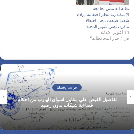
نقابة العاملين بجامعة
الإسكندرية تنظم احتفالية إرادة
شعب صنعت مجدا احتفالا
بذكرى نصر أكتوبر المجيد
14 أكتوبر، 2025
في "اخبار المحافظات"
حوادث وقضايا
تفاصيل القبض علي مقاول اسوان الهارب من احكام
قضاءية شيكات بدون رصيد