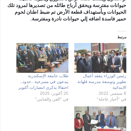
حيوانات مفترسة ويحقق أرباح طائله من تصديرها لمرود تلك
الحيوانات وبأستهداف قطعة الأرض تم ضبط اطنان لحوم
حمير فاسدة اضافه إلي حيوانات نادرة ومفترسة.
مرتبط
رئيس الوزراء يتفقد أعمال
طلاب جامعة الإسكندرية
تطوير وتوسعة مدرسة قلهانة
يبدعون في مسرحية ..حدود..
الابتدائية
احتفالا بذكرى انتصارات أكتوبر
6 سبتمبر، 2022
25 أكتوبر، 2025
في "أخبار عاجلة"
في "الفن والفنانين"