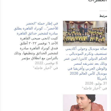
مرتبط
في إطار حملة “اتحضر
للأخضر”… كونراد القاهرة يطلق
مبادرة لتشجير حدائق القاهرة
كتبت /انجى صبحى القاهرة
الأحد ٦ نوفمبر ٢٠٢٢ أطلق
فندق كونراد القاهرة مبادرة
صالة مونديال وجولي أكاديمي
لتشجير الحدائق وتنظيفها، وذلك
تستضيف وتكرم المونديالي ..
بالتزامن مع انطلاق مؤتمر
الحكم الدولي كابتن/ امين عمر
6 نوفمبر، 2022
المناخ "COP 27" وحملة الدولة
وذلك بعد تشريفه لمصر
في "أخبار عاجلة"
المصرية " اتحضر للأخضر"،
والوطن العربي وأفريقيا في
وذلك في خطوة جديدة لكونراد
مونديال كأس العالم 2026
القاهرة تستهدف الحفاظ على
بأمريكا
البيئة ومواردها الطبيعية. بدأ
31 يوليو، 2026
فريق عمل كونراد القاهره
في "أخبار عاجلة"
مبادرته في حديقة…