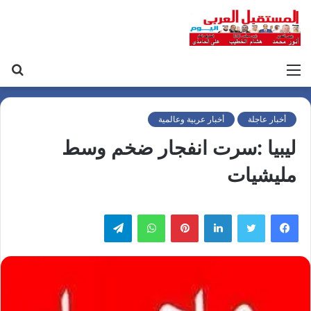
القائمة
بح
عن
أخبار عاجلة
أخبار عربية وعالمية
ليبيا :سرت انفجار ضخم وسط
مليشيات
لينكدإن
بينتيريست
واتساب
تيلقرام