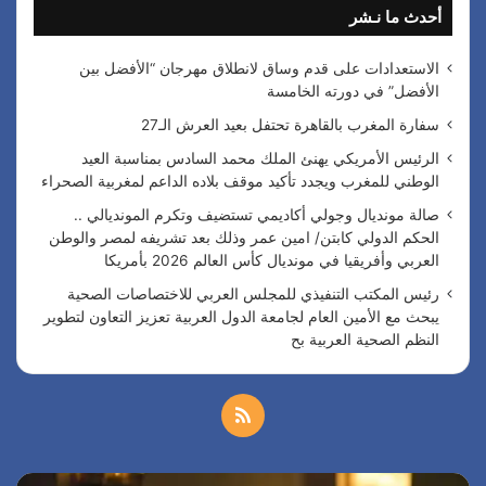
أحدث ما نـشر
ع
ن
:
الاستعدادات على قدم وساق لانطلاق مهرجان “الأفضل بين
الأفضل” في دورته الخامسة
سفارة المغرب بالقاهرة تحتفل بعيد العرش الـ27
الرئيس الأمريكي يهنئ الملك محمد السادس بمناسبة العيد
الوطني للمغرب ويجدد تأكيد موقف بلاده الداعم لمغربية الصحراء
صالة مونديال وجولي أكاديمي تستضيف وتكرم المونديالي ..
الحكم الدولي كابتن/ امين عمر وذلك بعد تشريفه لمصر والوطن
العربي وأفريقيا في مونديال كأس العالم 2026 بأمريكا
رئيس المكتب التنفيذي للمجلس العربي للاختصاصات الصحية
يبحث مع الأمين العام لجامعة الدول العربية تعزيز التعاون لتطوير
النظم الصحية العربية بح
م
ل
س
ا