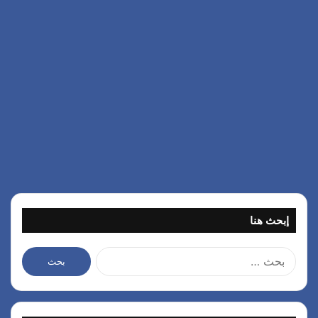
إبحث هنا
ا
ل
ب
ح
ث