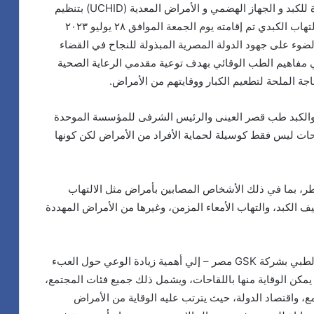
قامت شركة GSK مصر بالتعاون مع المؤسسة الموحدة للكبد و الجهاز الهضمي و الأمراض المعدية (UCHID) بتنظيم
فعاليات حدث علمي هام بالتزامن مع اليوم العالمي للالتهاب الكبدي تم إقامته يوم الجمعة الموافق ٢٨ يوليو ٢٠٢٣
ضوء على جهود الدولة المصرية المبذولة للنجاح في القضاء
مفاهيم الطب الوقائي بهدف توعية مقدمي الرعاية الصحية
اجة الملحة لتطعيم الكبار ووقايتهم من الأمراض.
والكبد طب قصر العينى والرئيس الشرفى للمؤسسة الموحدة
احات ليس فقط كوسيلة لحماية الأفراد من الأمراض لكن كونها
خطر، بما في ذلك الأشخاص المصابين بأمراض مثل الالتهاب
 الكبد، والتهاب الأمعاء المزمن، وغيرها من الأمراض المهددة
ومن جانبه أشار الدكتور سامر طلعت – رئيس القطاع الطبي بشركة GSK مصر – إلي أهمية زيادة الوعي حول العبء
 يمكن الوقاية منها باللقاحات، ويشمل ذلك جميع فئات المجتمع،
تمع، واقتصاد الدولة، حيث يترتب عليه الوقاية من الأمراض