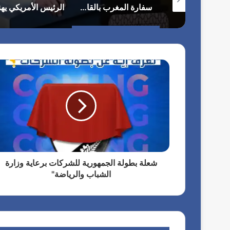
الاستعدادات على قدم وساق لانطلاق مهرجان “الأفضل بين الأفضل” في دورته الخامسة
سفارة المغرب بالقاهرة تحتفل بعيد العرش الـ27
شعلة بطولة الجمهورية للشركات برعاية وزارة
الشباب والرياضة"