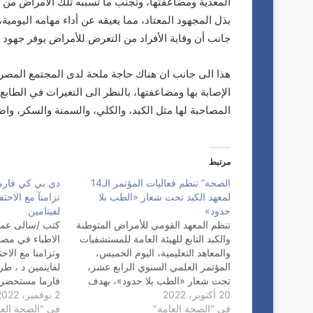
المعدية ومضاعفتها، وتجنب ما تسببه تلك الأمراض من
بذل المجهود المعتاد، مما يعيقه عن أداء مهامه اليومية،
جانب أن وقاية الأفراد من التعرض للأمراض يوفر جهود وم
هذا الى جانب ان هناك حاجة ملحة لدى المجتمع المصرى
الإصابة بها ومضاعفتها، بالنظر الى التغيرات في الطاب
المصاحبة لها مثل الكبد، والكلي، والسمنة والسكر، واض
مرتبط
الصحة” تنظم فعاليات المؤتمر الـ14
دي بي كي فارما
لمعهد الكبد تحت شعار «الطب بلا
تزامنآ مع الاحتف
حدود»
لفيتامين
تنظم المعهد القومي للأمراض المتوطنة
كتب /سالى عمر
والكبد التابع للهيئة العامة للمستشفيات
الاطباء في مص
والمعاهد التعليمية، اليوم الخميس،
وتزامنا مع الاحت
المؤتمر العلمي السنوي الرابع عشر،
لفايتمين د ، 
تحت شعار «الطب بلا حدود»، بهدف
فارما مستحضر د
20 أكتوبر، 2022
التوسع في تبادل الخبرات بين الأطباء
2 نوفمبر، 2022
الشمسي ) بالس
في "الصحة العامة"
بتخصص طب وجراحة الجهاز الهضمي
في "الصحة العا
فيتامي