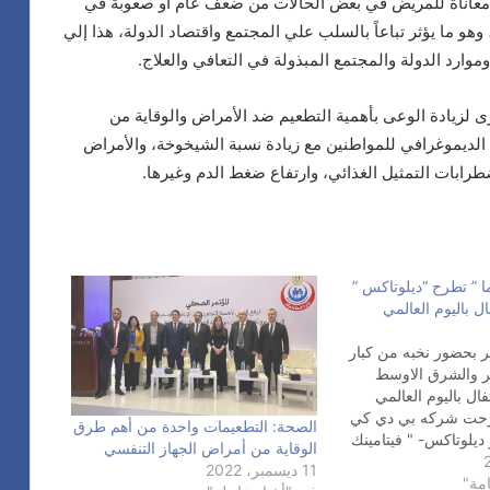
 معاناة للمريض في بعض الحالات من ضعف عام أو صعوبة في
 وهو ما يؤثر تباعاً بالسلب علي المجتمع واقتصاد الدولة، هذا إلي
وارد الدولة والمجتمع المبذولة في التعافي والعلاج.
 لزيادة الوعى بأهمية التطعيم ضد الأمراض والوقاية من
ع الديموغرافي للمواطنين مع زيادة نسبة الشيخوخة، والأمراض
طرابات التمثيل الغذائي، وارتفاع ضغط الدم وغيرها.
 ” تطرح “ديلوتاكس ”
ال باليوم العالمي
 بحضور نخبه من كبار
ر والشرق الاوسط
فال باليوم العالمي
طرحت شركه بي دي كي
الصحة: التطعيمات واحدة من أهم طرق
يلوتاكس- " فيتامينك
الوقاية من أمراض الجهاز التنفسي
وق المصري لعلاج نقص
11 ديسمبر، 2022
مة"
ن د٣ ويأتي ذلك ضمن استرتيجية