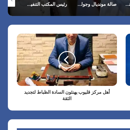
الرئيس الأمريكي يهنئ الملك محمد السادس بمناسبة العيد الوطني للمغرب ويجدد تأكيد موقف بلاده الداعم لمغربية الصحراء
صالة مونديال وجولي أكاديمي تستضيف وتكرم المونديالي .. الحكم الدولي كابتن/ امين عمر وذلك بعد تشريفه لمصر والوطن العربي وأفريقيا في مونديال كأس العالم 2026 بأمريكا
رئيس المكتب التنفيذي للمجلس العربي للاختصاصات الصحية يبحث مع الأمين العام لجامعة الدول العربية تعزيز التعاون لتطوير النظم الصحية العربية بح
(بدون عنو
أهل مركز قليوب يهنئون السادة الظباط لتجديد
الثقة