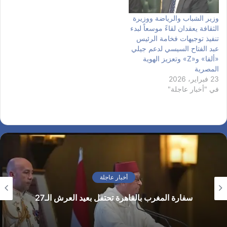
وزير الشباب والرياضة ووزيرة
الثقافة يعقدان لقاءً موسعاً لبدء
تنفيذ توجيهات فخامة الرئيس
عبد الفتاح السيسي لدعم جيلي
«ألفا» و«Z» وتعزيز الهوية
المصرية
23 فبراير، 2026
في "أخبار عاجلة"
أخبار عاجلة
سفارة المغرب بالقاهرة تحتفل بعيد العرش الـ27