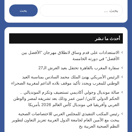
ا
ل
ب
ح
ث
أحدث ما نـشر
ع
ن
:
الاستعدادات على قدم وساق لانطلاق مهرجان “الأفضل بين
الأفضل” في دورته الخامسة
سفارة المغرب بالقاهرة تحتفل بعيد العرش الـ27
الرئيس الأمريكي يهنئ الملك محمد السادس بمناسبة العيد
الوطني للمغرب ويجدد تأكيد موقف بلاده الداعم لمغربية الصحراء
صالة مونديال وجولي أكاديمي تستضيف وتكرم المونديالي ..
الحكم الدولي كابتن/ امين عمر وذلك بعد تشريفه لمصر والوطن
العربي وأفريقيا في مونديال كأس العالم 2026 بأمريكا
رئيس المكتب التنفيذي للمجلس العربي للاختصاصات الصحية
يبحث مع الأمين العام لجامعة الدول العربية تعزيز التعاون لتطوير
النظم الصحية العربية بح