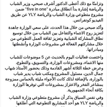
وتزامنًا مع ذلك أعطى الدكتور أشرف صبحي، وزير الشباب
والرياضة إشارة بدأ انطلاق مبادرة “five in one” ضمن
مشروع متطوعي وزارة الشباب والرياضة YLY عن طريق
الفيديو كونفرانس.
وأكد صبحي من خلال هذا الحدث، على سعي الوزارة جاهدة
لتعزيز روح الانتماء والتفاعل بين الشباب من خلال توسيع
نطاق المشاركة الشبابية وتعزيز ثقافة العمل التطوعي من
خلال مشاركتهم الفعالة في مشروعات الوزارة وأنشطتها
ومبادراتها.
واختصت فعاليات اليوم بالحديث عن 5 موضوعات للشباب
منها الانتماء، ومشروعات الوزارة، والتسويق، والتطوع،
وعرض خطة الثلاثة أشهر القادمة وذلك بحضور الأستاذ شهاب
جمال الدين، مسئول المشروع ومكتب شباب يدير شباب
بالوزارة، بالإضافة لذلك كانت الأجواء مليئة بالحماس ممزوجة
بمشاعر الفخر والاعتزاز بمشروعات التي توفرها الوزارة
بكافة أنحاء الجمهورية.
وفي نفس السياق يذكر أن مشروع متطوعي وزارة الشباب
والرياضة YLY هو أحد المشاريع التطوعية التي أطلقها