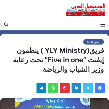
القائمة
بح
عن
أخبار عاجلة
فريق(YLY Ministry ) ينظمون
إيڤنت “Five in one” تحت رعاية
وزير الشباب والرياضة
لينكدإن
بينتيريست
واتساب
تيلقرام