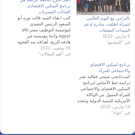
برنامج التمكبن الاقتصادى
الشابات المصريات
كتب / هناء السيد قالت نوره أبو
بالتزامن مع اليوم العالمي
السعود الرئيس التنفيذى
للمرأة اطلقت مبادرة لدعم
لمؤسسة التوظيف مصر efe
السيدات المعنفات
egpyt وأحنا مؤسسة غير
9 مارس، 2023
هادفه للربح. أهدافه سد الفجوة
في "المجتمع"
16 نوفمبر، 2022
بين مخرجات التعليم وسوق
في "اهم المقالات"
العمل. بالآضافة أننى بنساعد
الشباب غير حصله على وظيفة
برنامج لتمكين الاقتصاى
بأننا نجد له فرصه عمل من
والاجتماعى للمرأة
نقطة البداية إلى نقطة النهاية
كتبت/انجى صبحى فعالية نشر
نتوجه إلى رجال…
دراسة خط الأساس لبرنامج
التمكين الاقتصاى والاجتماعى
للمرأة الممول من الوكالة
الأمريكية للتنمية الدولية وتنفذه
14 مارس، 2023
باثفايندر تحت عنوان "أهم
في "حواء"
الرؤى والنتائج" بالتعاون مع
المجلس القومي للمرأة
(NCW) وشريك البرنامج
المركز المصري لبحوث الرأي