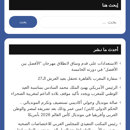
إبحث هنا
ا
ل
ب
ح
ث
أحدث ما نـشر
ع
ن
:
الاستعدادات على قدم وساق لانطلاق مهرجان “الأفضل بين
الأفضل” في دورته الخامسة
سفارة المغرب بالقاهرة تحتفل بعيد العرش الـ27
الرئيس الأمريكي يهنئ الملك محمد السادس بمناسبة العيد
الوطني للمغرب ويجدد تأكيد موقف بلاده الداعم لمغربية الصحراء
صالة مونديال وجولي أكاديمي تستضيف وتكرم المونديالي ..
الحكم الدولي كابتن/ امين عمر وذلك بعد تشريفه لمصر والوطن
العربي وأفريقيا في مونديال كأس العالم 2026 بأمريكا
رئيس المكتب التنفيذي للمجلس العربي للاختصاصات الصحية
يبحث مع الأمين العام لجامعة الدول العربية تعزيز التعاون لتطوير