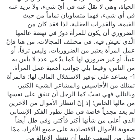
الحياة، وهي لا تقلّ عنه في أيّ شيء، ولا تزيد عنه
في أي شيء، فهما متساويان تماماً من حيث
القيمة، والقدرات العقلية، لذا فقد كان من
الضروري أن يكون للمرأة دورٌ في نهضة عالمها
الّذي تعيش فيه، في مختلف المجالات، من هنا فإنّ
عمل المرأة يعتبر من الضروريات، وليس ترفاً، أو
عيباً، أو غير ضروري لها كما يدّعي عدد لا بأس به
من الناس، وفيما يلي جوانب أهمية عمل المرأة.
1- يساعد على توفير الاستقلال المالي لها؛ فالمرأة
تمتلك من الأحاسيس والمشاعر الشيء الكثير،
وبالتالي فهي تحبّ كما الرجل أن تنفق على نفسها
من مالها الخاص؛ إذ إنّ انتظار الأموال من الآخرين
لم يعد مجدياً خاصة في ظل تطور الفكر الإنساني
الذي أعلى من شأنها أكثر فأكثر، وفي ظل أيضاً
صعوبة الأحوال الاقتصادية على جميع الأفراد، ممّا
جعل من الصعب عليها أن تنتظر الإعالة من