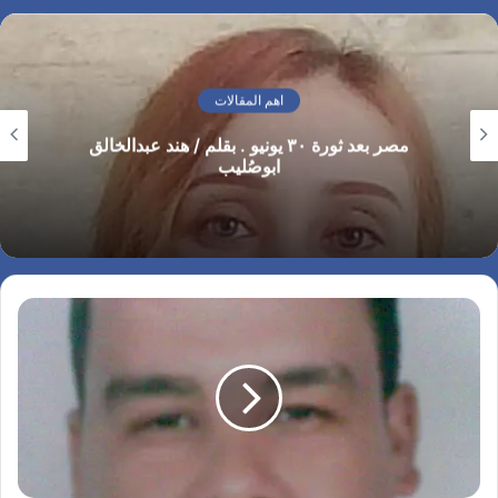
العام "بصيرة" الثلاثاء الموافق
14 مارس 2023 - تقديرا
لفاعليات "شهر المرأة "…
اهم المقالات
مصر بعد ثورة ٣٠ يونيو . بقلم / هند عبدالخالق
ابوصُليب