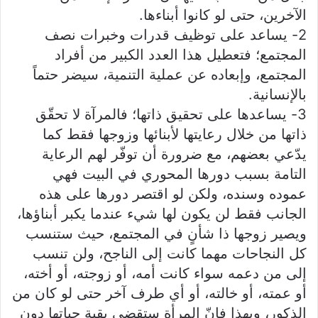
الآخرين، حتى لو كانوا أبناءها.
2- يساعد على توظيف قدرات وخبرات نصف
المجتمع؛ فتعطيل هذا العدد الكبير من أفراد
المجتمع، وإبعاده عن عملية التنمية، سيضر حتماً
بالإنسانية.
3- يساعدها على تحقيق ذاتها؛ فالمرآة لا تحقّق
ذاتها من خلال رعايتها لأبنائها وزوجها فقط كما
يدّعي بعضهم، مع ضرورة أن توفّر لهم الرعاية
التامة بسبب دورها المحوري في البيت فهي
عموده وسنده، ولكن لو اقتصر دورها على هذه
الجانب فقط لن يكون لها شيء عندما يكبر أبناؤها،
ويصير زوجها ذا شأنٍ في المجتمع، حيث ستنسب
كل النجاحات مهما كانت إلى الناجح، ولن تنسب
إلى من دعمه سواء كانت أمه، أو زوجته، أو أخته،
أو عمته، أو خالته، أو أي طرف آخر حتى لو كان من
الذكور، وبهذا فإنّ المرأة ستقضي بقية حياتها دون