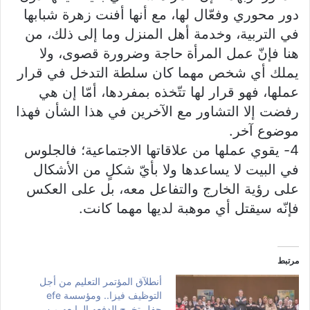
دور محوري وفعّال لها، مع أنها أفنت زهرة شبابها
في التربية، وخدمة أهل المنزل وما إلى ذلك، من
هنا فإنّ عمل المرأة حاجة وضرورة قصوى، ولا
يملك أي شخص مهما كان سلطة التدخل في قرار
عملها، فهو قرار لها تتّخذه بمفردها، أمّا إن هي
رفضت إلا التشاور مع الآخرين في هذا الشأن فهذا
موضوع آخر.
4- يقوي عملها من علاقاتها الاجتماعية؛ فالجلوس
في البيت لا يساعدها ولا بأيّ شكلٍ من الأشكال
على رؤية الخارج والتفاعل معه، بل على العكس
فإنّه سيقتل أي موهبة لديها مهما كانت.
مرتبط
أنطلآق المؤتمر التعليم من أجل
التوظيف فيزا.. ومؤسسة efe
حفل تخرج الدفعه الرابعه من