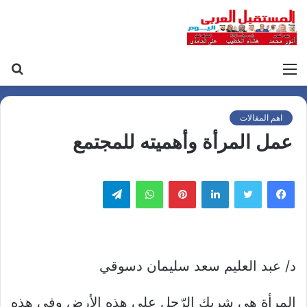
القائمة
بح
عن
اهم المقالات
عمل المرأة وأهميته للمجتمع
لينكدإن
بينتيريست
واتساب
تيلقرام
د/ عبد العليم سعد سليمان دسوقي
المرأة هي شريك الرّجل على هذه الأرض وفي هذه