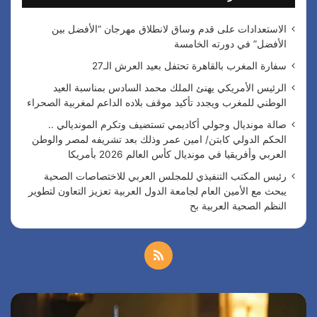
ن
:
الاستعدادات على قدم وساق لانطلاق مهرجان “الأفضل بين
الأفضل” في دورته الخامسة
سفارة المغرب بالقاهرة تحتفل بعيد العرش الـ27
الرئيس الأمريكي يهنئ الملك محمد السادس بمناسبة العيد
الوطني للمغرب ويجدد تأكيد موقف بلاده الداعم لمغربية الصحراء
صالة مونديال وجولي أكاديمي تستضيف وتكرم المونديالي ..
الحكم الدولي كابتن/ امين عمر وذلك بعد تشريفه لمصر والوطن
العربي وأفريقيا في مونديال كأس العالم 2026 بأمريكا
رئيس المكتب التنفيذي للمجلس العربي للاختصاصات الصحية
يبحث مع الأمين العام لجامعة الدول العربية تعزيز التعاون لتطوير
النظم الصحية العربية بح
م
ل
س
ا
خ
ف
ل