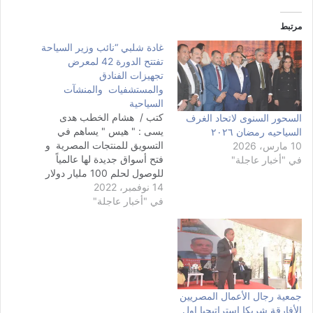
مرتبط
غادة شلبي “نائب وزير السياحة
تفتتح الدورة 42 لمعرض
تجهيزات الفنادق
والمستشفيات والمنشآت
السياحية
كتب / هشام الخطب هدى
السحور السنوى لاتحاد الغرف
يسى : " هيس " يساهم في
السياحيه رمضان ٢٠٢٦
التسويق للمنتجات المصرية و
10 مارس، 2026
فتح أسواق جديدة لها عالمياً
في "أخبار عاجلة"
للوصول لحلم 100 مليار دولار
14 نوفمبر، 2022
إنطلقت اليوم الإثنين فعاليات
في "أخبار عاجلة"
معرض هيس الدولى لتجهيزات
الفنادق والمستشفيات والمنشآ
ت السياحية فى دورته ال 42
بمركز القاهرة الدولي
للمؤتمرات والذى يستمر
خلال الفترة من ١٤ - ١٦…
جمعية رجال الأعمال المصريين
الأفارقة شريكا استراتيجيا اول