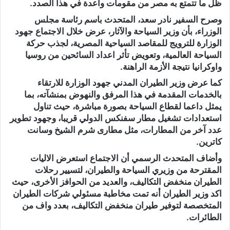
ظل ما تتمتع به مصر من مقومات واعدة في هذا الصدد.
وصرح السفير نادر سعد، المتحدث باسم رئاسة مجلس
الوزراء، بأن وزير السياحة والآثار، عرض خلال الاجتماع جهود
الوزارة للترويج للمقاصد السياحية المصرية، لجذب حركة
السياحة العالمية، وتعويض تأثر اعداد السائحين من روسيا
واوكرانيا نتيجة الأزمة الراهنة.
كما عرض وزير الطيران المدني جهود الوزارة للارتقاء
بالخدمات المقدمة في هذا المرفق والنهوض بمنشآته، بما
يمثل داعما لقطاع السياحة بصورة مباشرة، حيث تناول
استعدادات تشغيل مطار سفنكس الدولي قريبا، وجهود تطوير
عدد آخر من المطارات، مثل مطارى شرم الشيخ وسانت
كاترين.
وأضاف المتحدث الرسمي أن الاجتماع استعرض الاليات
المقترحة من وزيري السياحة والطيران، لتسيير رحلات
الطيران منخفض التكاليف، والعديد من الحوافز الأخرى، حيث
اكد وزير الطيران أنه تمت مخاطبة مسئولي شركات الطيران
المتخصصة لتوفير طيران منخفض التكاليف، بعدد واف من
الطائرات.