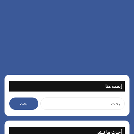
إبحث هنا
ا
ل
ب
ح
ث
أحدث ما نـشر
ع