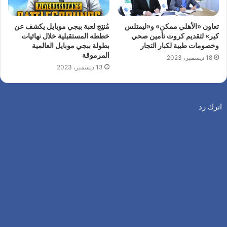
تعاون «الأهلي ممكن» و«ليمتلس
مُنتِج لعبة ببجي موبايل يكشف عن
كير» لتقديم كروت تأمين صحي
خططه المستقبلية خلال نهائيات
وخصومات طبية لكبار التجار
بطولة ببجي موبايل العالمية
المرموقة
18 ديسمبر، 2023
13 ديسمبر، 2023
اترك رد