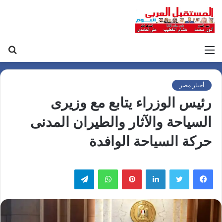
القائمة
بح
عن
أخبار مصر
رئيس الوزراء يتابع مع وزيرى
السياحة والآثار والطيران المدنى
حركة السياحة الوافدة
لينكدإن
بينتيريست
واتساب
تيلقرام