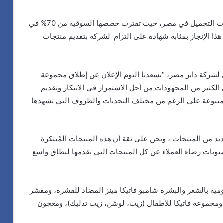
وتسعي شركة دابر مصر لتبوء المركز الاول لمستحضرات التجميل في مصر، حيث تقترب حصصها السوقية من 70% في
ا الإنجاز بمثابة شهادة على التزام الشركة بتقديم منتجات
لشركة دابر مصر، “يسعدنا اليوم الإعلان عن إطلاق مجموعة
كثير من المجهودات من أجل الاستمرار في الابتكار وتقديم
 المتنوعة علي الرغم من مختلف التحديات والظروف التي تشهدها
 من المنتجات ، ونحن على ثقة أن هذه المنتجات المُبتكرة
تويات رضاء العملاء عن كل المنتجات التي نقدمها لنطاق واسع
ومية بالشعر والبشرة شامبو فاتيكا مينز المضاد للقشرة، ومقشر
د، ومجموعة فاتيكا للأطفال (زيت، لوشن، زيت تدليك)، ومعجون