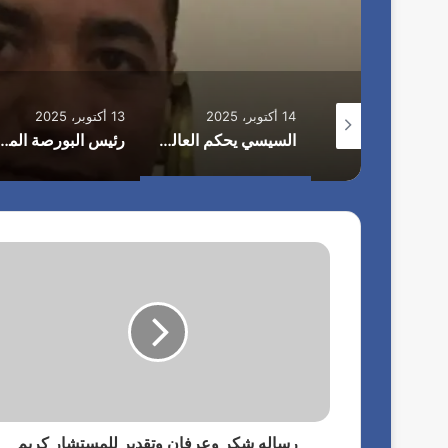
14 أكتوبر، 2025
13 أكتوبر، 2025
ضم قرية البطحة لقرية أبو عموري وغضب المواطنين
السيسي يحكم العالم من أرض الكنانه
رئيس البورصة المصرية يشارك في حلقة نقاشية حول آليات تسوية المنازعات وأهميتها للنمو
رساله شكر وعرفان وتقدير للمستشار كريم