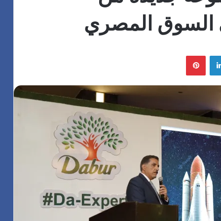
ي السوق المصري
لينكدإن
بينتيريست