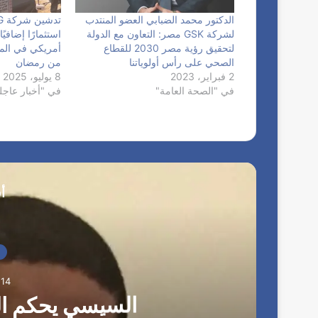
الدكتور محمد الضبابي العضو المنتدب
لشركة GSK مصر: التعاون مع الدولة
لتحقيق رؤية مصر 2030 للقطاع
أمريكي في المن
الصحي على رأس أولوياتنا
من رمضان
2 فبراير، 2023
8 يوليو، 2025
في "الصحة العامة"
في "أخبار عاجل
أ
14 أكتوبر، 2025
السيسي يحكم الع