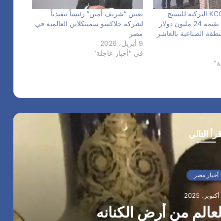
تدشين شركة KCG التركية للنسيج
تعيين “شريف أمين” رئيساً تنفيذياً
استثمارًا إضافيًا بقيمة 24 مليون دولار
لشركة جلاكسو سميثكلاين العالمية في
طقة الصناعية بالعاشر
مصر
9 أبريل، 2026
في "أخبار عاجلة"
ة"
قرأ التالي
أخبار مصر
الم من أرض الكنانه