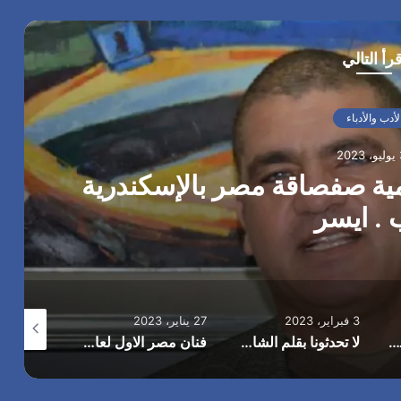
قرأ التالي
لأدب والأدباء
20
امية صفصاقة مصر بالإسكندرية
 . ايسر
3 فبراير، 2023
27 يناير، 2023
18 ديسمبر، 2022
اه من وجع الايام وجع بقلم مني حسن
لا تحدثونا بقلم الشاعر علي الحامدي
فنان مصر الاول لعام 2022» بالصور.. «اتحاد الكيانات المصرية في أوروبا» يكرم الفنان محمد صبحي