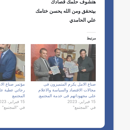
هتشوف حلمك قصادك
بيتحقق ومن الله يحسن ختامك
علي الحامدي
مرتبط
صناع الامل يكرم المتميزون فى
مؤتمر صناع الا
مجالات الاقتصاد والسياسة والاعلام
رجائي عطية عل
على مجهوداتهم فى خدمة المجتمع.
المجتمع
15 فبراير، 2023
15 فبراير، 2023
في "المجتمع"
في "المجتمع"