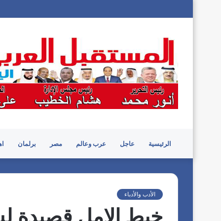
الرئيسية
عاجل
عرب وعالم
مصر
برلمان
اه
الأدب والأدباء
خيط الامل قصيدة لش