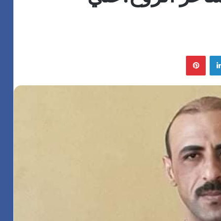
لينكدإن
بينتيريست