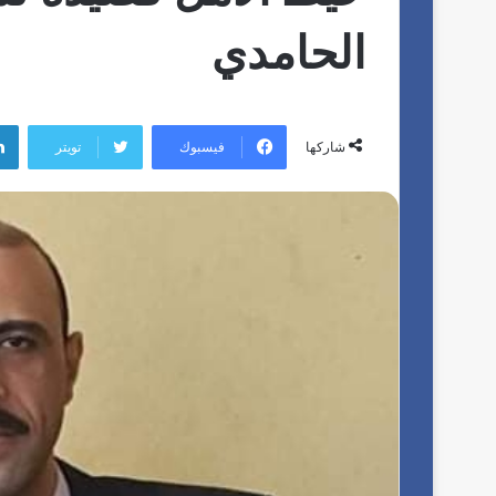
الحامدي
فيسبوك
تويتر
شاركها