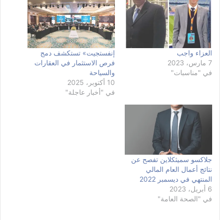
العزاء واجب
إنفستجيت» تستكشف دمج
7 مارس، 2023
فرص الاستثمار في العقارات
في "مناسبات"
والسياحة
10 أكتوبر، 2025
في "أخبار عاجلة"
جلاكسو سميثكلاين تفصح عن
نتائج أعمال العام المالي
المنتهي في ديسمبر 2022
6 أبريل، 2023
في "الصحة العامة"