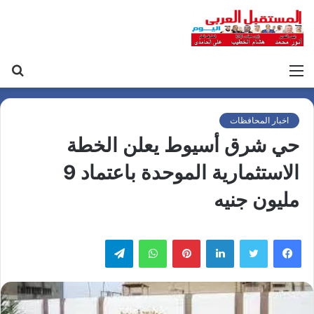
القائمة
بح
عن
اخبار المحافظات
حي شرق أسيوط يعلن الخطة
الاستثمارية الموحدة باعتماد 9
مليون جنيه
لينكدإن
بينتيريست
واتساب
تيلقرام