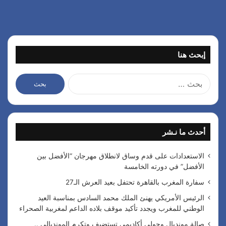
إبحث هنا
ا
ل
ب
ح
ث
أحدث ما نـشر
ع
ن
:
الاستعدادات على قدم وساق لانطلاق مهرجان “الأفضل بين
الأفضل” في دورته الخامسة
سفارة المغرب بالقاهرة تحتفل بعيد العرش الـ27
الرئيس الأمريكي يهنئ الملك محمد السادس بمناسبة العيد
الوطني للمغرب ويجدد تأكيد موقف بلاده الداعم لمغربية الصحراء
صالة مونديال وجولي أكاديمي تستضيف وتكرم المونديالي ..