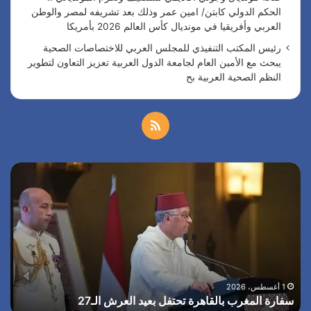
الحكم الدولي كابتن/ امين عمر وذلك بعد تشريفه لمصر والوطن
العربي وأفريقيا في مونديال كأس العالم 2026 بأمريكا
رئيس المكتب التنفيذي للمجلس العربي للاختصاصات الصحية
يبحث مع الأمين العام لجامعة الدول العربية تعزيز التعاون لتطوير
النظم الصحية العربية بح
م
ل
س
ا
خ
ف
ل
ا
ر
ص
ر
ئ
ة
ي
ا
ا
س
ل
ا
ل
ا
م
ل
ا
غ
أ
1 أغسطس، 2026
م
سفارة المغرب بالقاهرة تحتفل بعيد العرش الـ27
ا
ر
م