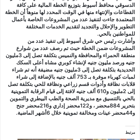
الدسوقي محافظ أسيوط بتوزيع الخطة المالية على كافة
القطاعات والإنتهاء منها في الوقت المحدد لها منوهاً أن الخطة
المعتمدة جاءت لتنفيذ عدد من المشروعات الخاصة بأعمال
التطوير والإحلال والتجديد لتقديم الخدمات المختلفة
للمواطنين بالحي.
وأشارت رئيس حي شرق أسيوط إلى تنفيذ عدد من
المشروعات ضمن الخطة حيث تم رصف عدد من شوارع
منطقة الحمراء والمحافظة والنميس بتكلفة تصل إلى 3مليون
جنيه ورصد مليون جنيه لإنشاء كوبري مشاه أعلى السكك
الحديدية بتكلفة تصل إلى 3مليون جنيه مضيفة أنه تم شراء
لمبات كهرباء موفرة بـ 753 ألف جنيه بالإضافة إلى شراء
قلابات نظافة وأدوات قسم زراعي ونظافة للحي بتكلفة تصل
إلى 2مليون و610 ألف جنيه لافتة إلى قيام الرقابة التموينية
بالحي بالتنسيق مع مديرية الصحة والطب البيطري والتموين
بتحرير 884محضر ، و122محضر إداري و216محضر جنح
و44محضر عينات ومخالفة تموينية خلال 6أشهر الماضية.
مرتبط