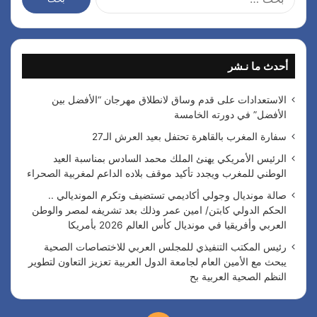
ل
ب
ح
ث
أحدث ما نـشر
ع
ن
:
الاستعدادات على قدم وساق لانطلاق مهرجان “الأفضل بين
الأفضل” في دورته الخامسة
سفارة المغرب بالقاهرة تحتفل بعيد العرش الـ27
الرئيس الأمريكي يهنئ الملك محمد السادس بمناسبة العيد
الوطني للمغرب ويجدد تأكيد موقف بلاده الداعم لمغربية الصحراء
صالة مونديال وجولي أكاديمي تستضيف وتكرم المونديالي ..
الحكم الدولي كابتن/ امين عمر وذلك بعد تشريفه لمصر والوطن
العربي وأفريقيا في مونديال كأس العالم 2026 بأمريكا
رئيس المكتب التنفيذي للمجلس العربي للاختصاصات الصحية
يبحث مع الأمين العام لجامعة الدول العربية تعزيز التعاون لتطوير
النظم الصحية العربية بح