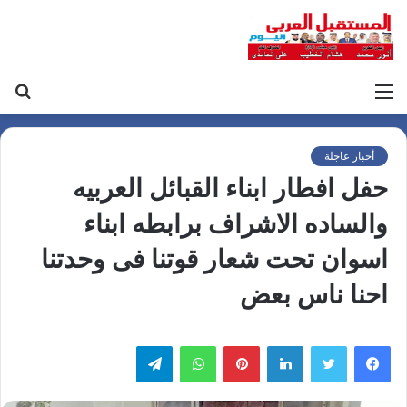
القائمة
بح
عن
أخبار عاجلة
حفل افطار ابناء القبائل العربيه
والساده الاشراف برابطه ابناء
اسوان تحت شعار قوتنا فى وحدتنا
احنا ناس بعض
لينكدإن
بينتيريست
واتساب
تيلقرام