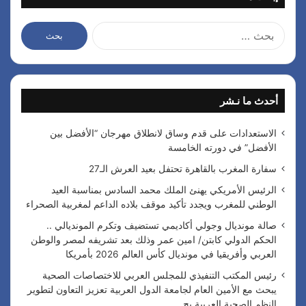
ا
ل
ب
ح
ث
أحدث ما نـشر
ع
ن
:
الاستعدادات على قدم وساق لانطلاق مهرجان “الأفضل بين
الأفضل” في دورته الخامسة
سفارة المغرب بالقاهرة تحتفل بعيد العرش الـ27
الرئيس الأمريكي يهنئ الملك محمد السادس بمناسبة العيد
الوطني للمغرب ويجدد تأكيد موقف بلاده الداعم لمغربية الصحراء
صالة مونديال وجولي أكاديمي تستضيف وتكرم المونديالي ..
الحكم الدولي كابتن/ امين عمر وذلك بعد تشريفه لمصر والوطن
العربي وأفريقيا في مونديال كأس العالم 2026 بأمريكا
رئيس المكتب التنفيذي للمجلس العربي للاختصاصات الصحية
يبحث مع الأمين العام لجامعة الدول العربية تعزيز التعاون لتطوير
النظم الصحية العربية بح