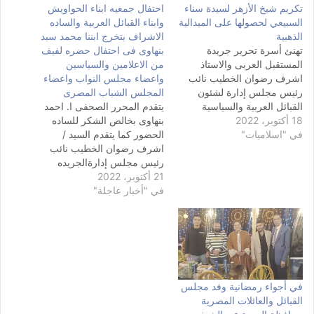
تكريم شيخ الأزهر لسيدة سناء
احتفال جمعيه ابناء الحواويش
السبيعي لحصولها على الميدالية
وابناء القبائل العربية والساده
الذهبية
الاشراف بتخرج ابننا محمد سبد
تهنئ أسرة تحرير جريدة
بنهاوى فى احتفال حضره لفيف
المستقبل العربى والاستاذ
من الاعلامين والسياسين
اشرف رضوان الخطيب نائب
واعضاء مجلس النواب واعضاء
رئيس مجلس إدارة لشئون
المجلس الشباب المصرى
القبائل العربية والسياسية
يتقدم المحرر الصحفى ا. احمد
18 أكتوبر، 2022
بالجريدة كما يتقدموا بخالص
بنهاوى بخالص الشكر للساده
في "اسلاميات"
التهاني والتبريكات القلبية ابناء
الحضور كما يتقدم السيد /
القبائل العربية و الساده
اشرف رضوان الخطيب نائب
الاشراف لقبيله العبابده وشيخ
رئيس مجلس إدارةالجريده
العرب يحيى السبيعى عضو
21 أكتوبر، 2022
لشؤون القبائل العربية
مجلس اداره رابطه اسوان
في "أخبار عاجلة"
والشؤون السياسيه لكل مشايخ
بالقاهرة ولجموع العبابده فى
القبائل العرببه الحضور
الوطن العربى والاسلامى
والسياسين واعضاء مجلس
بمناسبة…
النواب وهيئة مكاتبهم ومجلس
الشباب المصرى
في أجواء رمضانية وفد مجلس
القبائل والعائلات المصرية