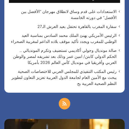
ن
:
الاستعدادات على قدم وساق لانطلاق مهرجان “الأفضل بين
الأفضل” في دورته الخامسة
سفارة المغرب بالقاهرة تحتفل بعيد العرش الـ27
الرئيس الأمريكي يهنئ الملك محمد السادس بمناسبة العيد
الوطني للمغرب ويجدد تأكيد موقف بلاده الداعم لمغربية الصحراء
صالة مونديال وجولي أكاديمي تستضيف وتكرم المونديالي ..
الحكم الدولي كابتن/ امين عمر وذلك بعد تشريفه لمصر والوطن
العربي وأفريقيا في مونديال كأس العالم 2026 بأمريكا
رئيس المكتب التنفيذي للمجلس العربي للاختصاصات الصحية
يبحث مع الأمين العام لجامعة الدول العربية تعزيز التعاون لتطوير
النظم الصحية العربية بح
م
ل
س
ا
خ
ف
ل