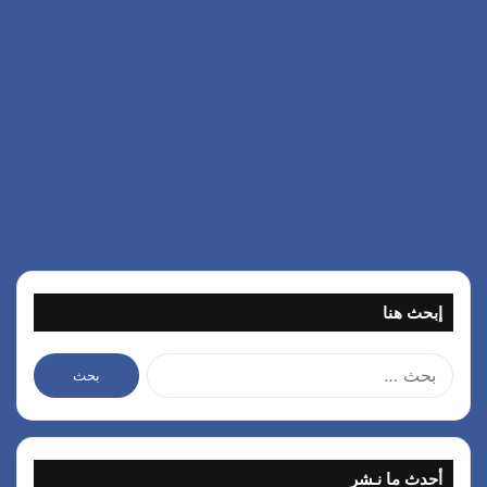
إبحث هنا
ا
ل
ب
ح
ث
أحدث ما نـشر
ع