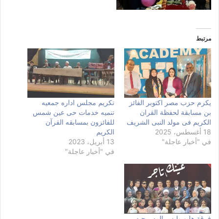
مرتبط
يكرم حزب مصر اكتوبر الفائز
تكريم مجلس اداره جمعيه
بن مسابقة لحفظة القران
تنميه خدمات حى عين شمس
الكريم فى مولد النبى الشريف
للفائزون بمسابقه القرآن
18 أغسطس، 2025
الكريم
في "أخبار عاجلة"
13 أبريل، 2023
في "أخبار عاجلة"
فرقة هليوبوليس المسرحيه