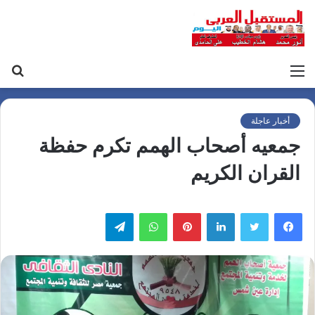
القائمة
بح
عن
أخبار عاجلة
جمعيه أصحاب الهمم تكرم حفظة
القران الكريم
لينكدإن
بينتيريست
واتساب
تيلقرام