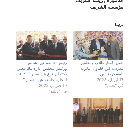
الدكتوره / زينب الشريف
مؤسسه الشريف
مرتبط
حفل إفطار طلاب ومعلمين
رئيس جامعة عين شمس
مدرسة ابن خلدون الثانوية
ورئيس مجلس إدارة بنك مصر
العسكرية بنين
يفتتحان فرع بنك مصر ” بكلية
17 أبريل، 2023
التجارة جامعة عين شمس”
في "تعليم"
10 فبراير، 2023
في "تعليم"