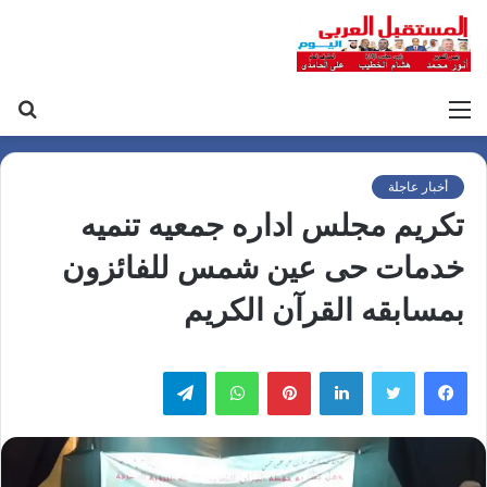
القائمة
بح
عن
أخبار عاجلة
تكريم مجلس اداره جمعيه تنميه
خدمات حى عين شمس للفائزون
بمسابقه القرآن الكريم
لينكدإن
بينتيريست
واتساب
تيلقرام