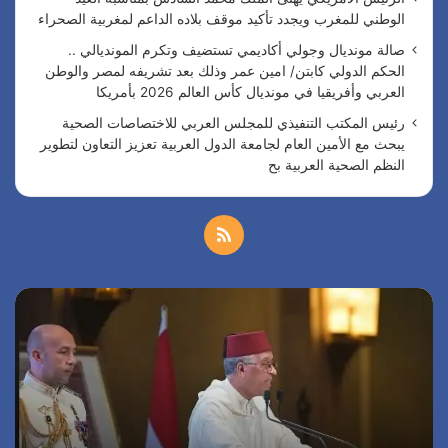
الوطني للمغرب ويجدد تأكيد موقف بلاده الداعم لمغربية الصحراء
صالة مونديال وجولي أكاديمي تستضيف وتكرم المونديالي ..
الحكم الدولي كابتن/ امين عمر وذلك بعد تشريفه لمصر والوطن
العربي وأفريقيا في مونديال كأس العالم 2026 بأمريكا
رئيس المكتب التنفيذي للمجلس العربي للاختصاصات الصحية
يبحث مع الأمين العام لجامعة الدول العربية تعزيز التعاون لتطوير
النظم الصحية العربية بح
م
ل
س
ا
خ
ف
ل
ا
ر
ص
ر
ئ
ة
ي
ا
ا
س
ل
ا
ل
ا
م
ل