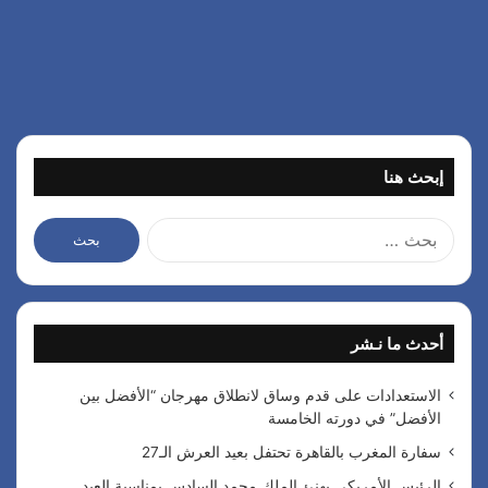
إبحث هنا
ا
ل
ب
ح
ث
أحدث ما نـشر
ع
ن
:
الاستعدادات على قدم وساق لانطلاق مهرجان “الأفضل بين
الأفضل” في دورته الخامسة
سفارة المغرب بالقاهرة تحتفل بعيد العرش الـ27
الرئيس الأمريكي يهنئ الملك محمد السادس بمناسبة العيد