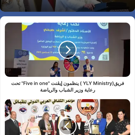
فريق(YLY Ministry ) ينظمون إيڤنت "Five in one" تحت
رعاية وزير الشباب والرياضة