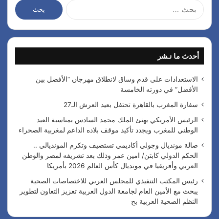
ا
ل
ب
ح
ث
أحدث ما نـشر
ع
ن
:
الاستعدادات على قدم وساق لانطلاق مهرجان “الأفضل بين
الأفضل” في دورته الخامسة
سفارة المغرب بالقاهرة تحتفل بعيد العرش الـ27
الرئيس الأمريكي يهنئ الملك محمد السادس بمناسبة العيد
الوطني للمغرب ويجدد تأكيد موقف بلاده الداعم لمغربية الصحراء
صالة مونديال وجولي أكاديمي تستضيف وتكرم المونديالي ..
الحكم الدولي كابتن/ امين عمر وذلك بعد تشريفه لمصر والوطن
العربي وأفريقيا في مونديال كأس العالم 2026 بأمريكا
رئيس المكتب التنفيذي للمجلس العربي للاختصاصات الصحية
يبحث مع الأمين العام لجامعة الدول العربية تعزيز التعاون لتطوير
النظم الصحية العربية بح