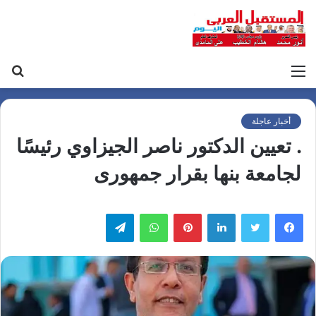
القائمة
بح
عن
أخبار عاجلة
. تعيين الدكتور ناصر الجيزاوي رئيسًا
لجامعة بنها بقرار جمهورى
لينكدإن
بينتيريست
واتساب
تيلقرام