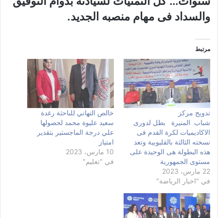
سنوات… كل التمنيات لسيادته بدوام التوفيق
والسداد فى مهام منصبه الجديد.
مرتبط
تدويج مركز
خالص التهاني للباحثة رغدة
شباب المنيرة بطل لدورى
سعيد عليوة محمد لحصولها
الاكاديميات لكرة القدم فى
علي درجة الماجستير بتقدير
نسخته الثالثة بالقليوبية وتعد
امتياز
هذه البطولة هى الوحيدة على
10 مارس، 2023
مستوى الجمهورية
في "تعليم"
22 مارس، 2023
في "اخبار الرياضة"