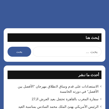
إبحث هنا
ا
ل
ب
ح
ث
أحدث ما نـشر
ع
ن
:
الاستعدادات على قدم وساق لانطلاق مهرجان “الأفضل بين
الأفضل” في دورته الخامسة
سفارة المغرب بالقاهرة تحتفل بعيد العرش الـ27
الرئيس الأمريكي يهنئ الملك محمد السادس بمناسبة العيد