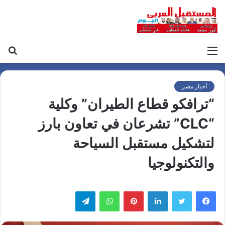
القائمة
بح
عن
أخبار مصر
“ترافكو قطاع الطيران” وكلية
“CLC” تشرعان في تعاون بارز
لتشكيل مستقبل السياحة
والتكنولوجيا
لينكدإن
بينتيريست
واتساب
تيلقرام