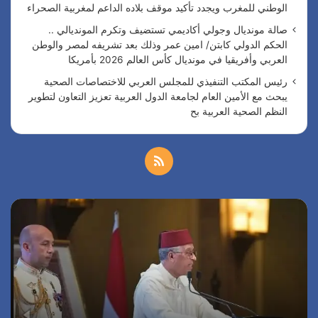
الوطني للمغرب ويجدد تأكيد موقف بلاده الداعم لمغربية الصحراء
صالة مونديال وجولي أكاديمي تستضيف وتكرم المونديالي ..
الحكم الدولي كابتن/ امين عمر وذلك بعد تشريفه لمصر والوطن
العربي وأفريقيا في مونديال كأس العالم 2026 بأمريكا
رئيس المكتب التنفيذي للمجلس العربي للاختصاصات الصحية
يبحث مع الأمين العام لجامعة الدول العربية تعزيز التعاون لتطوير
النظم الصحية العربية بح
م
ل
س
ا
خ
ف
ل
ا
ر
ص
ر
ئ
ة
ي
ا
ا
س
ل
ا
ل
ا
م
ل