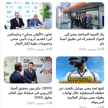
بنك التنمية الصناعية ينضم إلي
تعاون «الأهلي ممكن» و«ليمتلس
البنوك المشتركة في تطبيق انستا
كير» لتقديم كروت تأمين صحي
باي
وخصومات طبية لكبار التجار
20 ديسمبر، 2023
18 ديسمبر، 2023
مُنتِج لعبة ببجي موبايل يكشف عن
OPPO: ملتزمون بتحقيق الحياد
خططه المستقبلية خلال نهائيات
الكربوني في عملياتنا حول العالم
بطولة ببجي موبايل العالمية
بحلول 2050
المرموقة
12 ديسمبر، 2023
13 ديسمبر، 2023