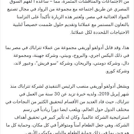
من الاجتماعات والمناقشات المثمرة، مما – ساعده ا لفهم السوق
المصري عن طريق اجتماعه مع مجموعة من الرواد في مجال تصنيع
المواد الغذائية في مصر. وتُعتبر هذه الزيارة تأكيداً على التزامنا
بالتعاون المستمر مع عملائنا وتقديم حلول صُممت خصيصاً لتلبية
الاحتياجات المُحددة لكل عملائنا.
هذا، وقد قابل أدولفو أوريفي مجموعة من عملاء تتراباك في مصر بما
في ذلك اليكس اجري، والبروج، وبيتي، وشركة جهينة، ومجموعة
دال، وشركة دومتي، والريحان، وشركة “سو فريش”، وعبور لاند،
وشركة كورو.
ويشغل أدولفو أوريفي منصب الرئيس التنفيذي لشركة تتراباك منذ
شهر إبريل 2019، ولديه خبرة تزيد عن 30 سنة من العمل في
تتراباك، حيث قاد العديد من الأقسام لتحقيق الكثير من النجاحات في
مختلف الدول حول العالم، ويلعب ايضا دوراً ريادياً في رسم
استراتيجية الشركة عالمياً، وكان له تأثير كبير في تحقيق أهداف
الشركة، وهي جعل الطعام آمناً ومتوافراً في كل مكان، وحماية كل ما
هو جيد، بما في ذلك حماية الطعام والناس وكوكب الأرض.