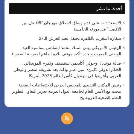
ث
أحدث ما نـشر
ع
ن
:
الاستعدادات على قدم وساق لانطلاق مهرجان “الأفضل بين
الأفضل” في دورته الخامسة
سفارة المغرب بالقاهرة تحتفل بعيد العرش الـ27
الرئيس الأمريكي يهنئ الملك محمد السادس بمناسبة العيد
الوطني للمغرب ويجدد تأكيد موقف بلاده الداعم لمغربية الصحراء
صالة مونديال وجولي أكاديمي تستضيف وتكرم المونديالي ..
الحكم الدولي كابتن/ امين عمر وذلك بعد تشريفه لمصر والوطن
العربي وأفريقيا في مونديال كأس العالم 2026 بأمريكا
رئيس المكتب التنفيذي للمجلس العربي للاختصاصات الصحية
يبحث مع الأمين العام لجامعة الدول العربية تعزيز التعاون لتطوير
النظم الصحية العربية بح
م
ل