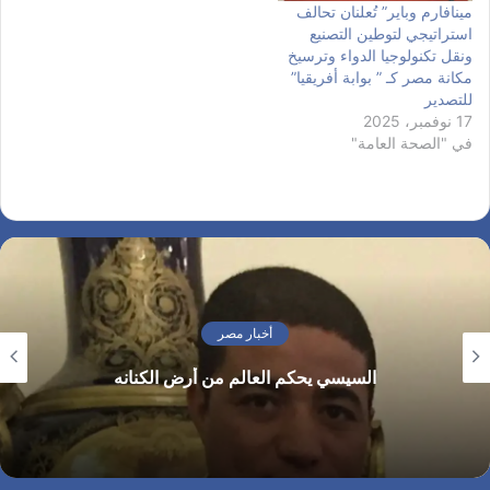
مينافارم وباير” تُعلنان تحالف
استراتيجي لتوطين التصنيع
ونقل تكنولوجيا الدواء وترسيخ
مكانة مصر كـ ” بوابة أفريقيا”
للتصدير
17 نوفمبر، 2025
في "الصحة العامة"
أخبار مصر
السيسي يحكم العالم من أرض الكنانه