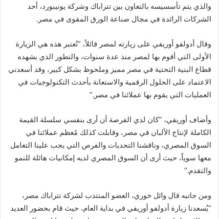
والذي يتم تأسسيسه بالتعاون بين تتراباك وشركة يونيبورد، أحد
الشركات الرائدة في مجال صناعة الورق المقوى في مصر.
وقال أدولفو أوريفي على زيارته لمصر قائلاً، “تُعتبر هذه هي الزيارة
الأولى التي أقوم بها لمصر منذ عدة سنوات، والتطور الذي يشهده
قطاع البنية التحتية في مصر مميز وملحوظ بشكل كبير، وقد أسعدني
الاعتماد على الحلول الرقمية والاستعانة بأحدث التكنولوجيات في
العمليات التي يقوم بها عملائنا في مصر.”
وأضاف أوريفي، “كان لدي الفرصة أن أرى بنفسي سلسلة القيمة
الكاملة لإنتاج الألبان في مصر، وقابلت كذلك مُعظم عملائنا في
السوق المصري، وناقشنا التحديات والفرص التي يجب علينا التعامل
معها سوياً، حيث أرى أن السوق المصري لديه إمكانيات هائلة للنمو
والتقدم.”
ومن جانبه قال وائل خوري، العضو المنتدب لشركة تتراباك مصر،
“يُسعدنا زيارة أدولفو أوريفي في بداية العام، حيث قام بحضور العديد