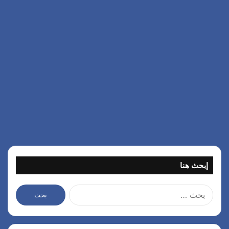
إبحث هنا
ا
ل
ب
ح