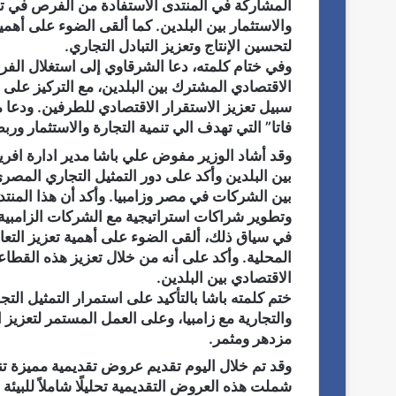
المشاركة في المنتدى الاستفادة من الفرص في تطو
والاستثمار بين البلدين. كما ألقى الضوء على أهم
لتحسين الإنتاج وتعزيز التبادل التجاري.
وفي ختام كلمته، دعا الشرقاوي إلى استغلال الفر
الاقتصادي المشترك بين البلدين، مع التركيز على 
سبيل تعزيز الاستقرار الاقتصادي للطرفين. ودعا م
فاتا” التي تهدف الي تنمية التجارة والاستثمار ورب
وقد أشاد الوزير مفوض علي باشا مدير ادارة افريقيا
بين البلدين وأكد على دور التمثيل التجاري المصر
بين الشركات في مصر وزامبيا. وأكد أن هذا المنت
وتطوير شراكات استراتيجية مع الشركات الزامبية
في سياق ذلك، ألقى الضوء على أهمية تعزيز التعاو
المحلية. وأكد على أنه من خلال تعزيز هذه القطاع
الاقتصادي بين البلدين.
ختم كلمته باشا بالتأكيد على استمرار التمثيل الت
والتجارية مع زامبيا، وعلى العمل المستمر لتعزيز
مزدهر ومثمر.
وقد تم خلال اليوم تقديم عروض تقديمية مميزة ت
شملت هذه العروض التقديمية تحليلًا شاملاً للبيئة