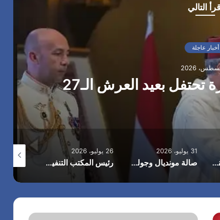
قرأ التالي
أخبار عاجلة
تحتفل بعيد العرش الـ27
31 يوليو، 2026
26 يوليو، 2026
24 يوليو، 2026
الرئيس الأمريكي يهنئ الملك محمد السادس بمناسبة العيد الوطني للمغرب ويجدد تأكيد موقف بلاده الداعم لمغربية الصحراء
صالة مونديال وجولي أكاديمي تستضيف وتكرم المونديالي .. الحكم الدولي كابتن/ امين عمر وذلك بعد تشريفه لمصر والوطن العربي وأفريقيا في مونديال كأس العالم 2026 بأمريكا
رئيس المكتب التنفيذي للمجلس العربي للاختصاصات الصحية يبحث مع الأمين العام لجامعة الدول العربية تعزيز التعاون لتطوير النظم الصحية العربية بح
(بدون عنو