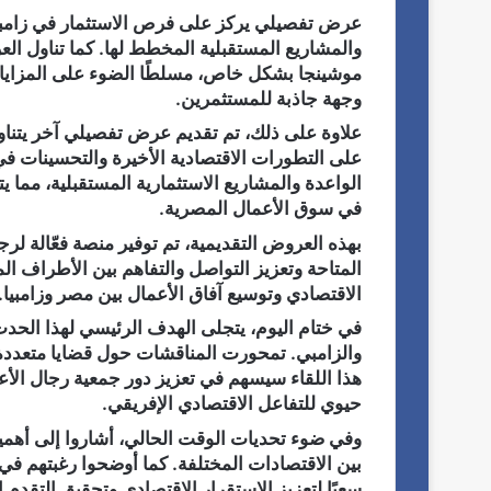
عرض تفصيلي يركز على فرص الاستثمار في زامبيا
والمشاريع المستقبلية المخطط لها. كما تناول ال
موشينجا بشكل خاص، مسلطًا الضوء على المزايا و
وجهة جاذبة للمستثمرين.
علاوة على ذلك، تم تقديم عرض تفصيلي آخر يتناو
على التطورات الاقتصادية الأخيرة والتحسينات ف
الواعدة والمشاريع الاستثمارية المستقبلية، مما ي
في سوق الأعمال المصرية.
بهذه العروض التقديمية، تم توفير منصة فعّالة لر
المتاحة وتعزيز التواصل والتفاهم بين الأطراف ال
الاقتصادي وتوسيع آفاق الأعمال بين مصر وزامبيا.
في ختام اليوم، يتجلى الهدف الرئيسي لهذا الحدث
والزامبي. تمحورت المناقشات حول قضايا متعددة 
هذا اللقاء سيسهم في تعزيز دور جمعية رجال الأعم
حيوي للتفاعل الاقتصادي الإفريقي.
وفي ضوء تحديات الوقت الحالي، أشاروا إلى أهمية
بين الاقتصادات المختلفة. كما أوضحوا رغبتهم في ت
سعيًا لتعزيز الاستقرار الاقتصادي وتحقيق التقدم