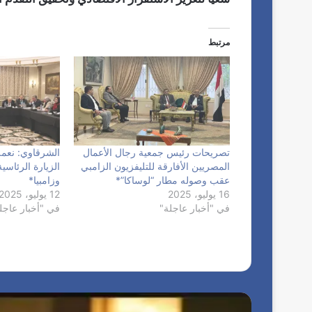
مرتبط
تصريحات رئيس جمعية رجال الأعمال
الشرقاوي: نعم
المصريين الأفارقة للتليفزيون الزامبي
الزيارة الرئاسي
عقب وصوله مطار “لوساكا”*
وزامبيا*
16 يوليو، 2025
12 يوليو، 2025
في "أخبار عاجلة"
في "أخبار عاجل