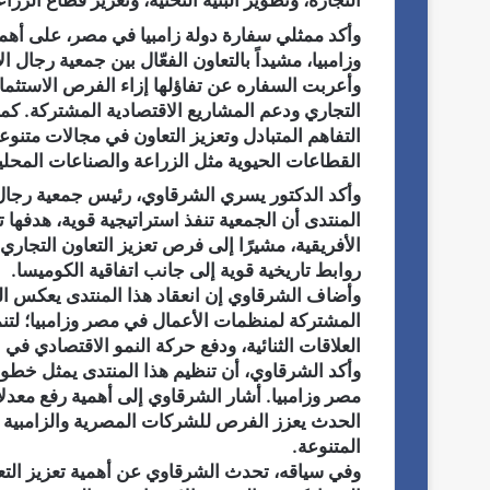
التجارة، وتطوير البنية التحتية، وتعزيز قطاع الزر
وأكد ممثلي سفارة دولة زامبيا في مصر، على أهمي
وزامبيا، مشيداً بالتعاون الفعّال بين جمعية رجال 
وأعربت السفاره عن تفاؤلها إزاء الفرص الاستثماري
التجاري ودعم المشاريع الاقتصادية المشتركة. كم
التفاهم المتبادل وتعزيز التعاون في مجالات متنوعة
القطاعات الحيوية مثل الزراعة والصناعات المحلي
وأكد الدكتور يسري الشرقاوي، رئيس جمعية رجال 
المنتدى أن الجمعية تنفذ استراتيجية قوية، هدفها 
الأفريقية، مشيرًا إلى فرص تعزيز التعاون التجاري
روابط تاريخية قوية إلى جانب اتفاقية الكوميسا.
وأضاف الشرقاوي إن انعقاد هذا المنتدى يعكس النج
المشتركة لمنظمات الأعمال في مصر وزامبيا؛ لتنمي
العلاقات الثنائية، ودفع حركة النمو الاقتصادي في ا
وأكد الشرقاوي، أن تنظيم هذا المنتدى يمثل خطوة إ
مصر وزامبيا. أشار الشرقاوي إلى أهمية رفع معدلات
الحدث يعزز الفرص للشركات المصرية والزامبية ل
المتنوعة.
وفي سياقه، تحدث الشرقاوي عن أهمية تعزيز التع