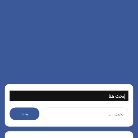
إبحث هنا
ا
ل
ب
ح
ث