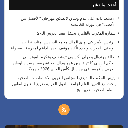
أحدث ما نـشر
ع
ن
:
الاستعدادات على قدم وساق لانطلاق مهرجان “الأفضل بين
الأفضل” في دورته الخامسة
سفارة المغرب بالقاهرة تحتفل بعيد العرش الـ27
الرئيس الأمريكي يهنئ الملك محمد السادس بمناسبة العيد
الوطني للمغرب ويجدد تأكيد موقف بلاده الداعم لمغربية الصحراء
صالة مونديال وجولي أكاديمي تستضيف وتكرم المونديالي ..
الحكم الدولي كابتن/ امين عمر وذلك بعد تشريفه لمصر والوطن
العربي وأفريقيا في مونديال كأس العالم 2026 بأمريكا
رئيس المكتب التنفيذي للمجلس العربي للاختصاصات الصحية
يبحث مع الأمين العام لجامعة الدول العربية تعزيز التعاون لتطوير
النظم الصحية العربية بح
م
ل
س
ا