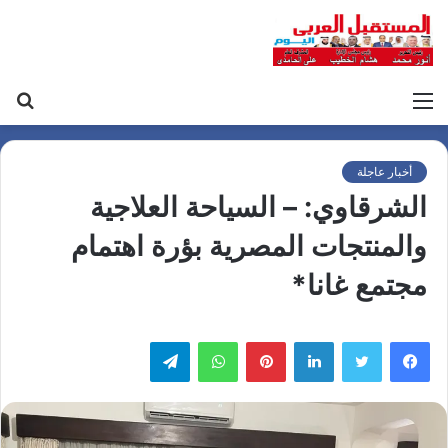
القائمة
بح
عن
أخبار عاجلة
الشرقاوي: – السياحة العلاجية
والمنتجات المصرية بؤرة اهتمام
مجتمع غانا*
لينكدإن
بينتيريست
واتساب
تيلقرام