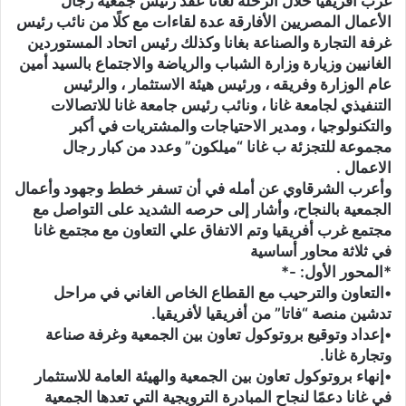
غرب أفريقيا خلال الرحلة لغانا عقد رئيس جمعية رجال
الأعمال المصريين الأفارقة عدة لقاءات مع كلًا من نائب رئيس
غرفة التجارة والصناعة بغانا وكذلك رئيس اتحاد المستوردين
الغانيين وزيارة وزارة الشباب والرياضة والاجتماع بالسيد أمين
عام الوزارة وفريقه ، ورئيس هيئة الاستثمار ، والرئيس
التنفيذي لجامعة غانا ، ونائب رئيس جامعة غانا للاتصالات
والتكنولوجيا ، ومدير الاحتياجات والمشتريات في أكبر
مجموعة للتجزئة ب غانا “ميلكون” وعدد من كبار رجال
الاعمال .
وأعرب الشرقاوي عن أمله في أن تسفر خطط وجهود وأعمال
الجمعية بالنجاح، وأشار إلى حرصه الشديد على التواصل مع
مجتمع غرب أفريقيا وتم الاتفاق علي التعاون مع مجتمع غانا
في ثلاثة محاور أساسية
*المحور الأول: -*
•التعاون والترحيب مع القطاع الخاص الغاني في مراحل
تدشين منصة “فاتا” من أفريقيا لأفريقيا.
•إعداد وتوقيع بروتوكول تعاون بين الجمعية وغرفة صناعة
وتجارة غانا.
•إنهاء بروتوكول تعاون بين الجمعية والهيئة العامة للاستثمار
في غانا دعمًا لنجاح المبادرة الترويجية التي تعدها الجمعية