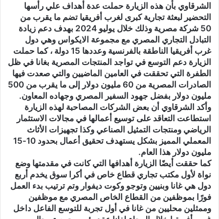
الشرقاوي بأن هذه الزيارة حملت عدة أهداف علي رأسها
التحضير لبعثة تجارية كبرى لغرب أفريقيا تضم ما يقرب من
50 شركة مصرية وذلك خلال يوليو 2024 بهدف دعم زيادة
التبادل التجاري المصري مع مجموعة الايكواس وهي دول
غرب أفريقيا الناطقة بالفرنسية وعددها 15 دولة ، كما حملت
الزيارة دعم التوسع في تواجد المنتجات المصرية بغانا في ظل
الطفرة التي تحققت في العامين الماضيين والتي صعدت فيها
الصادرات المصرية من 60 مليون دولار إلى ما يقرب من 500
مليون دولار بفضل جهود السفير المصري وجهاده المعاون.
وأكد الشرقاوي أن بعض الشركات المصاحبة لهذه الزيارة
استطاعت التعاقد على توسيع أعمالها في مجالات الاستثمار
الرياضي ومنتجات التمثيل الصناعي وكذا تجهيزات الأثاث
المعملي المميز بشكل يستهدف تحقيق أعمال بحدود 10-15
مليون دولار هذا العام.
كما حققت أيضًا الزيارة أهدافها التي كانت في مقدمتها وضع
نواة لأول مكتب تجاري قطاع خاص في أكرا سوق يخدم أربع
دول هي غانا وبنيين وتوجو وكوت ديفوار وتم ترتيب بدء العمل
فورًا بموظفين من القطاع الخاص المصري مع موظفين
وممثلين محليين من غانا في أول تجربة للتوسع الفاعل داخل