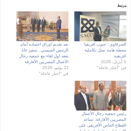
مرتبط
الشرقاوي : جنوب افريقيا
بعد تقديم اوراق اعتماده أمام
محطة هامة تمثل تكاملية
الرئيس السيسي.. سفير غانا
افريقية
يعقد اول لقاء مع جمعية رجال
5 أبريل، 2026
الأعمال المصريين الأفارقة
في "أخبار عاجلة"
22 يوليو، 2026
في "أخبار عاجلة"
رئيس جمعية رجال الأعمال
المصريين الأفارقة: نساعد
القطاع الخاص الأفريقى على
الانخراط – تجاريا واستثماريا