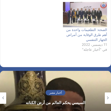
«جلاكسو سميثكلاين». جاء ذلك
على هامش جولة ميدانية قام
بها وزير الصحة، في مدينة
شرم الشيخ، اليوم السبت،
لتفقد الحجر…
الصحة: التطعيمات واحدة من
أهم طرق الوقاية من أمراض
الجهاز التنفسي
11 ديسمبر، 2022
في "أخبار عاجلة"
أخبار مصر
السيسي يحكم العالم من أرض الكنانه