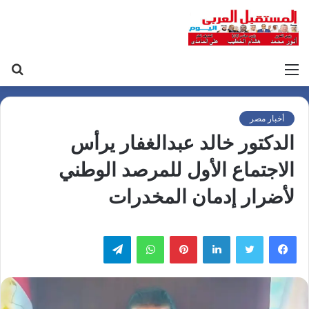
القائمة
بح
عن
أخبار مصر
الدكتور خالد عبدالغفار يرأس
الاجتماع الأول للمرصد الوطني
لأضرار إدمان المخدرات
لينكدإن
بينتيريست
واتساب
تيلقرام