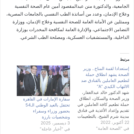
الجامعية، والدكتورة منن عبدالمقصود أمين عام الصحة النفسية
وعلاج الإدمان، وعدد من أساتذة الطب النفسي بالجامعات المصرية،
وممثلين عن الأمانة العامة للصحة النفسية وعلاج الإدمان، ووزارة
التضامن الاجتماعي، والإدارة العامة لمكافحة المخدرات بوزارة
الداخلية، والمستشفيات العسكرية، ومصلحة الطب الشرعي.
مرتبط
إستعدادا لقمة المناخ.. وزير
الصحة يشهد انطلاق حملة
لتطعيم العاملين بالفنادق ضد
الالتهاب الكبدي “A”
شهد الدكتور خالد عبدالغفار،
وزير الصحة والسكان، انطلاق
سفارة الإمارات في القاهرة
حملة تطعيم كافة العاملين في
تحتفل بالعيد الوطني الـ54
تقديم وإعداد الأغذية في فنادق
بحضور وزراء وسفراء
مدينة شرم الشيخ، بالتطعيمات
وشخصيات بارزة
22 أكتوبر، 2022
المضادة للالتهاب الكبدي "A"،
3 ديسمبر، 2025
في "الصحة العامة"
وذلك بالتعاون مع شركة
في "أخبار عاجلة"