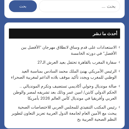
ا
ل
ب
ح
ث
أحدث ما نـشر
ع
ن
:
الاستعدادات على قدم وساق لانطلاق مهرجان “الأفضل بين
الأفضل” في دورته الخامسة
سفارة المغرب بالقاهرة تحتفل بعيد العرش الـ27
الرئيس الأمريكي يهنئ الملك محمد السادس بمناسبة العيد
الوطني للمغرب ويجدد تأكيد موقف بلاده الداعم لمغربية الصحراء
صالة مونديال وجولي أكاديمي تستضيف وتكرم المونديالي ..
الحكم الدولي كابتن/ امين عمر وذلك بعد تشريفه لمصر والوطن
العربي وأفريقيا في مونديال كأس العالم 2026 بأمريكا
رئيس المكتب التنفيذي للمجلس العربي للاختصاصات الصحية
يبحث مع الأمين العام لجامعة الدول العربية تعزيز التعاون لتطوير
النظم الصحية العربية بح