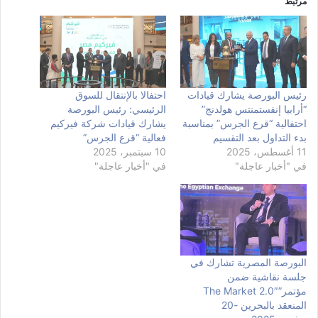
مرتبط
رئيس البورصة يشارك قيادات
احتفالا بالإنتقال للسوق
“أرابيا إنفستمنتس هولدنج”
الرئيسي: رئيس البورصة
احتفالية “قرع الجرس” بمناسبة
يشارك قيادات شركة فيركيم
بدء التداول بعد التقسيم
فعالية “قرع الجرس”
11 أغسطس، 2025
10 سبتمبر، 2025
في "أخبار عاجلة"
في "أخبار عاجلة"
البورصة المصرية تشارك في
جلسة نقاشية ضمن
مؤتمر”The Market 2.0″
المنعقد بالبحرين -20