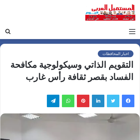
القائمة
بح
عن
اخبار المحافظات
التقويم الذاتي وسيكولوجية مكافحة
الفساد بقصر ثقافة رأس غارب
لينكدإن
بينتيريست
واتساب
تيلقرام