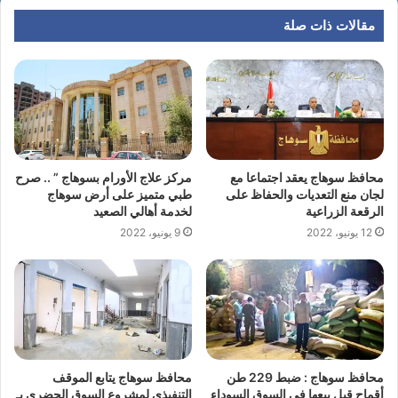
مقالات ذات صلة
محافظ سوهاج يعقد اجتماعا مع
مركز علاج الأورام بسوهاج ” .. صرح
لجان منع التعديات والحفاظ على
طبي متميز على أرض سوهاج
الرقعة الزراعية
لخدمة أهالي الصعيد
12 يونيو، 2022
9 يونيو، 2022
محافظ سوهاج : ضبط 229 طن
محافظ سوهاج يتابع الموقف
أقماح قبل بيعها في السوق السوداء
التنفيذي لمشروع السوق الحضري بـ