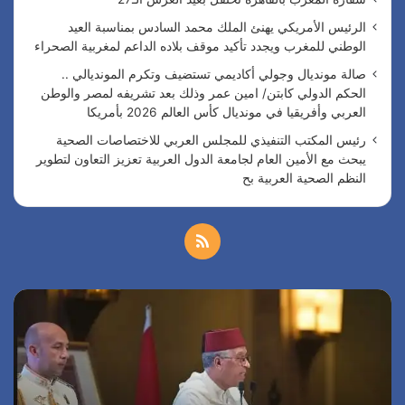
الرئيس الأمريكي يهنئ الملك محمد السادس بمناسبة العيد
الوطني للمغرب ويجدد تأكيد موقف بلاده الداعم لمغربية الصحراء
صالة مونديال وجولي أكاديمي تستضيف وتكرم المونديالي ..
الحكم الدولي كابتن/ امين عمر وذلك بعد تشريفه لمصر والوطن
العربي وأفريقيا في مونديال كأس العالم 2026 بأمريكا
رئيس المكتب التنفيذي للمجلس العربي للاختصاصات الصحية
يبحث مع الأمين العام لجامعة الدول العربية تعزيز التعاون لتطوير
النظم الصحية العربية بح
م
ل
س
ا
خ
ف
ل
ا
ر
ص
ر
ئ
ة
ي
ا
ا
س