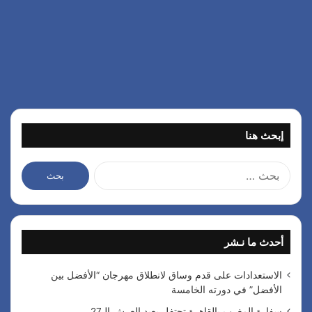
إبحث هنا
ا
ل
ب
ح
ث
أحدث ما نـشر
ع
ن
:
الاستعدادات على قدم وساق لانطلاق مهرجان “الأفضل بين
الأفضل” في دورته الخامسة
سفارة المغرب بالقاهرة تحتفل بعيد العرش الـ27