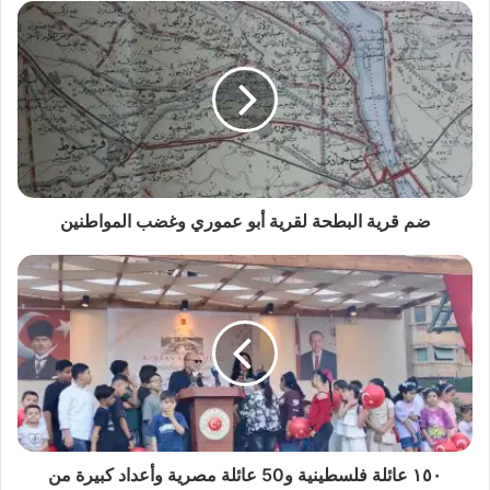
ضم قرية البطحة لقرية أبو عموري وغضب المواطنين
١٥٠ عائلة فلسطينية و50 عائلة مصرية وأعداد كبيرة من