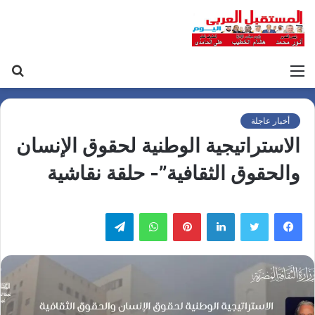
القائمة
بح
عن
أخبار عاجلة
الاستراتيجية الوطنية لحقوق الإنسان
والحقوق الثقافية”- حلقة نقاشية
لينكدإن
بينتيريست
واتساب
تيلقرام