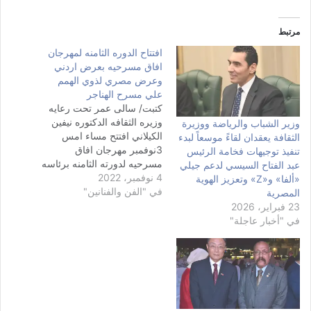
مرتبط
افتتاح الدوره الثامنه لمهرجان
افاق مسرحيه بعرض اردني
وعرض مصري لذوي الهمم
علي مسرح الهناجر
كتبت/ سالى عمر تحت رعايه
وزيره الثقافه الدكتوره نيفين
وزير الشباب والرياضة ووزيرة
الكيلاني افتتح مساء امس
الثقافة يعقدان لقاءً موسعاً لبدء
3نوفمبر مهرجان افاق
تنفيذ توجيهات فخامة الرئيس
مسرحيه لدورته الثامنه برئاسه
عبد الفتاح السيسي لدعم جيلي
4 نوفمبر، 2022
المخرج الاستاذ هشام
«ألفا» و«Z» وتعزيز الهوية
في "الفن والفنانين"
السنباطي بمركز الهناجر للفنون
المصرية
وبدعم قطاع الانتاج الثقافي
23 فبراير، 2026
برئاسة المخرج الكبير خالد
في "أخبار عاجلة"
جلال وضيف شرف المهرجان
لهذا العام دوله ليبا الشقيقه
ومن الجدير بالذكر ان هذه
الدوره…