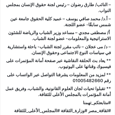
– النائب/ طارق رضوان – رئيس لجنة حقوق الإنسان بمجلس
النواب.
– أ.د/ محمد صافي يوسف – عميد كلية الحقوق جامعة عين
شمس سابقًا- عضو اللجنة.
أ/ مصطفى مجدي – مساعد وزير الشباب والرياضة للشئون
الاستراتيجية والمعلومات- عضو لجنة الشباب.
– د/ مى عجلان – نائب مقرر لجنة الشباب- باحثة واستشارية
في سياسات النوع الاجتماعى وحقوق الإنسان.
** يعاد بث الحلقة النقاشية عبر صفحة أمانة المؤتمرات على
فيسبوك وقناتها على اليوتيوب.
** لمزيد من المعلومات يشرفنا التواصل عبر الواتساب على
رقم 01005482660
** تقبلوا تحيات لجان العلوم القانونية، والشباب، وفريق عمل
أمانة المؤتمرات بالمجلس الأعلى للثقافة.
#متابعتكم_تهمنا
#ثقافة_مصر #وزارة_الثقافة #المجلس_الأعلى_للثقافة