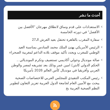
ح
ث
أحدث ما نـشر
ع
ن
:
الاستعدادات على قدم وساق لانطلاق مهرجان “الأفضل بين
الأفضل” في دورته الخامسة
سفارة المغرب بالقاهرة تحتفل بعيد العرش الـ27
الرئيس الأمريكي يهنئ الملك محمد السادس بمناسبة العيد
الوطني للمغرب ويجدد تأكيد موقف بلاده الداعم لمغربية الصحراء
صالة مونديال وجولي أكاديمي تستضيف وتكرم المونديالي ..
الحكم الدولي كابتن/ امين عمر وذلك بعد تشريفه لمصر والوطن
العربي وأفريقيا في مونديال كأس العالم 2026 بأمريكا
رئيس المكتب التنفيذي للمجلس العربي للاختصاصات الصحية
يبحث مع الأمين العام لجامعة الدول العربية تعزيز التعاون لتطوير
النظم الصحية العربية بح
م