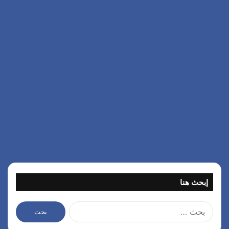
إبحث هنا
ا
ل
ب