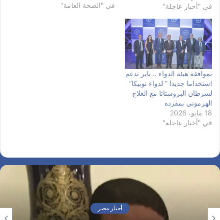
في "الصحة العامة"
في مصر وأفريقيا للحد من
في "أخبار عاجلة"
انبعاثات الغازات الكربونيه من
خلال التطبيب عن بعد، من
خلال العيادات الافتراضية
لأمراض الأكزيما التأتبيه والربو
في مستشفى…
بموافقة ھیئة الدواء .. بایر تدعم
استخداما جدیدا ” لدواء نوبیكا”
لسرطان البروستاتا مع العلاج
الھرموني بمفرده
18 مايو، 2026
في "أخبار عاجلة"
أخبار مصر