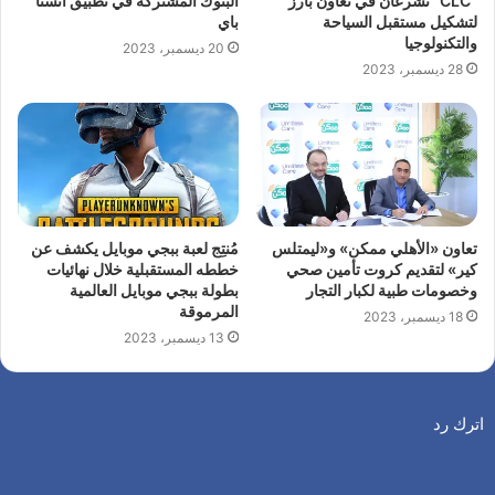
“CLC” تشرعان في تعاون بارز
البنوك المشتركة في تطبيق انستا
لتشكيل مستقبل السياحة
باي
والتكنولوجيا
20 ديسمبر، 2023
28 ديسمبر، 2023
تعاون «الأهلي ممكن» و«ليمتلس
مُنتِج لعبة ببجي موبايل يكشف عن
كير» لتقديم كروت تأمين صحي
خططه المستقبلية خلال نهائيات
وخصومات طبية لكبار التجار
بطولة ببجي موبايل العالمية
المرموقة
18 ديسمبر، 2023
13 ديسمبر، 2023
اترك رد