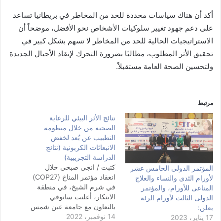
أكد أن هناك سياسات محددة للحد من المخاطر في بريطانيا تساعد
على دعم جهود تغيير سلوكيات الأشخاص نحو الأفضل، موضحاً أن
الاستراتيجيات الحالية للحد من المخاطر لا تسهم بشكل كبير في
تحقيق الأثر المطلوب، مطالبًا بضرورة التحرك لإنقاذ الأجيال الجديدة
ولتحسين الصحة العامة مستقبلاً.
مرتبط
نتائج الأثر البيئي للرعاية
الصحية من خلال منظومة
التطبيب عن بٌعد لخفض
الانبعاثات الكربونية (نتائج
الدراسة التجريبية)
كتبت / انجى صبحى خلال
المؤتمر الدولى الخامس عشر
انعقاد مؤتمر المناخ (COP27)
لأورام الثدى والنساء والعلاج
في شرم الشيخ، في منطقة
المناعى للأورام، والمؤتمر
الابتكار، أعلنت سانوفي
الدولى الثالث لأورام الرئة
بالتعاون مع جامعة عين شمس
يعلن:
14 نوفمبر، 2022
عن نشرأول دراسة من نوعها
17 يناير، 2023