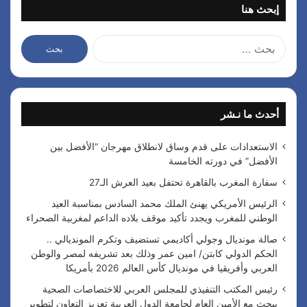
إبحث هنا
ا
ل
ب
ح
ث
أحدث ما نـشر
ع
ن
:
الاستعدادات على قدم وساق لانطلاق مهرجان “الأفضل بين
الأفضل” في دورته الخامسة
سفارة المغرب بالقاهرة تحتفل بعيد العرش الـ27
الرئيس الأمريكي يهنئ الملك محمد السادس بمناسبة العيد
الوطني للمغرب ويجدد تأكيد موقف بلاده الداعم لمغربية الصحراء
صالة مونديال وجولي أكاديمي تستضيف وتكرم المونديالي ..
الحكم الدولي كابتن/ امين عمر وذلك بعد تشريفه لمصر والوطن
العربي وأفريقيا في مونديال كأس العالم 2026 بأمريكا
رئيس المكتب التنفيذي للمجلس العربي للاختصاصات الصحية
يبحث مع الأمين العام لجامعة الدول العربية تعزيز التعاون لتطوير