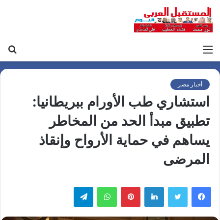
القائمة
بح
عن
أخبار مصر
استشاري طب الأورام ببريطانيا:
تطبيق مبدأ الحد من المخاطر
يساهم في حماية الأرواح وإنقاذ
المرضى
لينكدإن
بينتيريست
واتساب
تيلقرام