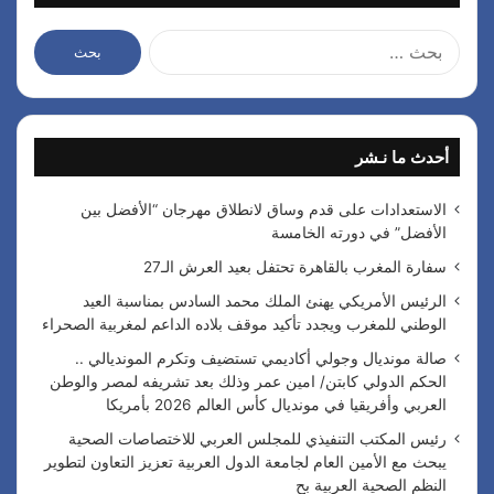
ا
ل
ب
ح
ث
أحدث ما نـشر
ع
ن
:
الاستعدادات على قدم وساق لانطلاق مهرجان “الأفضل بين
الأفضل” في دورته الخامسة
سفارة المغرب بالقاهرة تحتفل بعيد العرش الـ27
الرئيس الأمريكي يهنئ الملك محمد السادس بمناسبة العيد
الوطني للمغرب ويجدد تأكيد موقف بلاده الداعم لمغربية الصحراء
صالة مونديال وجولي أكاديمي تستضيف وتكرم المونديالي ..
الحكم الدولي كابتن/ امين عمر وذلك بعد تشريفه لمصر والوطن
العربي وأفريقيا في مونديال كأس العالم 2026 بأمريكا
رئيس المكتب التنفيذي للمجلس العربي للاختصاصات الصحية
يبحث مع الأمين العام لجامعة الدول العربية تعزيز التعاون لتطوير
النظم الصحية العربية بح