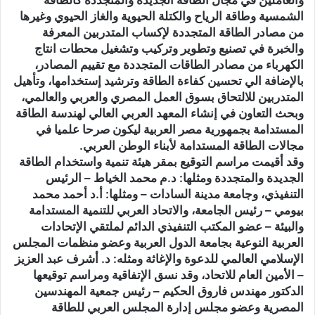
الشمسية وطاقة الرياح والكتلة الحيوية والغاز الحيوي وغيرها
من مصادر الطاقة المتجددة لإكساب المتدربين المعرفة
والخبرة في تصنيع وتطوير وتركيب وتشغيل محطات انتاج
الكهرباء من مصادر الطاقات المتجددة مع تقييم المصادر،
بالإضافة الي تحسين كفاءة الطاقة وترشيد إستخدامها، وتأهيل
المتدربين للالتحاق بسوق العمل المصري والعربي والعالمي،
وبحث التعاون في إنشاء المعهد العربي العالي لهندسة الطاقة
المستدامة بجمهورية مصر العربية ليكون صرحا علميا في
مجالات الطاقة المستدامة لأبناء الوطن العربي.
وقد أقيمت مراسم التوقيع بمقر هيئة تنمية واستخدام الطاقة
الجديدة والمتجددة ومثلها: د.م محمد الخياط – الرئيس
التنفيذي، وجامعة مدينة السادات – ومثلها: أ.د أحمد محمد
بيومي – رئيس الجامعة، والاتحاد العربي للتنمية المستدامة
والبيئة – عضو المكتب التنفيذي الدائم لملتقي الإتحادات
العربية النوعية بجامعة الدول العربية وعضو منظمات المجلس
الإسلامي العالمي للدعوة والإغاثة ومثله: د. أشرف عبد العزيز
– الأمين العام للاتحاد، وقد نسق الإتفاقية ومراسم توقيعها
الدكتور مهندس فاروق الحكيم – رئيس جمعية المهندسين
المصرية وعضو مجلس إدارة المجلس العربي للطاقة