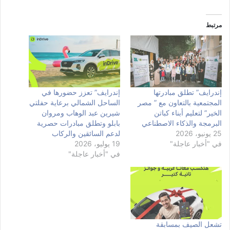
مرتبط
إندرايف” تطلق مبادرتها
إندرايف” تعزز حضورها في
المجتمعية بالتعاون مع ” مصر
الساحل الشمالي برعاية حفلتي
الخير” لتعليم أبناء كباتن
شيرين عبد الوهاب ومروان
البرمجة والذكاء الاصطناعي
بابلو وتطلق مبادرات حصرية
25 يونيو، 2026
لدعم السائقين والركاب
في "أخبار عاجلة"
19 يوليو، 2026
في "أخبار عاجلة"
تشعل الصيف بمسابقة