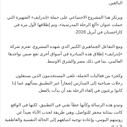
البالغين.
ويرتكز هذا المشروع الاجتماعي على حملة «إندرايف» الشهيرة التي
حملت عنوان «ألغِ الرحلة المدرسية»، وتم إطلاقها لأول مرة في
كازاخستان في أبريل 2026.
ومع التفاعل الجماهيري الكبير الذي شهده المشروع، تعتزم شركة
«إندرايف» إطلاق هذه المبادرة في أسواق أخرى تقع ضمن تواجدها
العالمي، بما في ذلك مصر والشرق الاوسط.
وكجزء من فعاليات الحملة، تلقى المستخدمون الذين يستقلون
رحلات صباحية إلى المدارس إشعاراً عبر التطبيق يسألهم عما إذا
كانوا يرغبون في إلغاء الرحلة بعد أن بدأت بالفعل.
وتبدو هذه الرسالة وكأنها خطأ تقني في التطبيق، لكنها في الواقع
كانت بمثابة محفز للتواصل، وهي طريقة لجذب الآباء بعيداً عن
روتينهم اليومي، وإعادة توجيه انتباههم إلى الحالة النفسية والعاطفية
لأطفالهم.