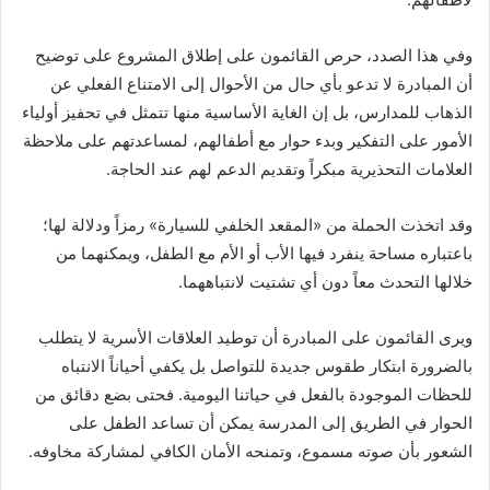
وفي هذا الصدد، حرص القائمون على إطلاق المشروع على توضيح
أن المبادرة لا تدعو بأي حال من الأحوال إلى الامتناع الفعلي عن
الذهاب للمدارس، بل إن الغاية الأساسية منها تتمثل في تحفيز أولياء
الأمور على التفكير وبدء حوار مع أطفالهم، لمساعدتهم على ملاحظة
العلامات التحذيرية مبكراً وتقديم الدعم لهم عند الحاجة.
وقد اتخذت الحملة من «المقعد الخلفي للسيارة» رمزاً ودلالة لها؛
باعتباره مساحة ينفرد فيها الأب أو الأم مع الطفل، ويمكنهما من
خلالها التحدث معاً دون أي تشتيت لانتباههما.
ويرى القائمون على المبادرة أن توطيد العلاقات الأسرية لا يتطلب
بالضرورة ابتكار طقوس جديدة للتواصل بل يكفي أحياناً الانتباه
للحظات الموجودة بالفعل في حياتنا اليومية. فحتى بضع دقائق من
الحوار في الطريق إلى المدرسة يمكن أن تساعد الطفل على
الشعور بأن صوته مسموع، وتمنحه الأمان الكافي لمشاركة مخاوفه.