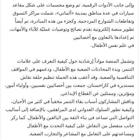
وإلى جانب الأدوات الرقمية، تم وضع مجسمات على شكل مقاعد
سيارات في عدة مناطق بمدينة «ألماتي»، شملت مراكز التسوق
وتقاطعات الشوارع المزدحمة. وكجزء من هذه المبادرة، تم أيضاً
تطوير منصة إلكترونية تقدم نصائح وتوصيات عمليّة للآباء والأمهات،
تم إعدادها بالتعاون مع أخصائيين
في علم نفس الأطفال.
وتشمل المنصة مواداً إرشادية حول كيفية التعرف على علامات
التنمر، وبدء المحادثات الصعبة مع الأطفال، ودعمهم في المواقف
التنافسية والصعبة. وقد أعقب هذه الحملة تنظيم حلقة نقاش
مستديرة في كازاخستان، جمعت بين أخصائيين نفسيين، وأولياء أمور،
ومؤثرين، وممثلين عن القطاع الإبداعي.
وناقش المشاركون أسباب بقاء التنمر مخفياً في كثير من الأحيان،
وكيفية تطور السلوك العدواني لدى المراهقين، بالإضافة إلى أساليب
التواصل التي تساعد في بناء الثقة بين البالغين والأطفال. كما ركز
جانب منفصل من النقاش على كيفية التحدث مع الأطفال
ومساعدتهم على التعامل مع المشاعر والتجارب الصعبة.