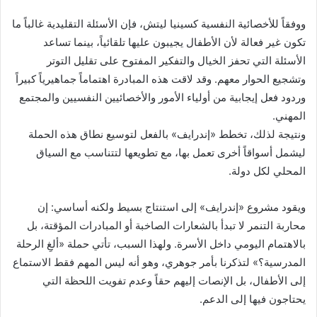
ووفقاً للأخصائية النفسية كسينيا ليتش، فإن الأسئلة التقليدية غالباً ما
تكون غير فعالة لأن الأطفال يجيبون عليها تلقائياً، بينما تساعد
الأسئلة التي تحفز الخيال والتفكير المفتوح على تقليل التوتر
وتشجيع الحوار معهم. وقد لاقت هذه المبادرة اهتماماً جماهيرياً كبيراً
وردود فعل إيجابية من أولياء الأمور والأخصائيين النفسيين والمجتمع
المهني.
ونتيجة لذلك، تخطط «إندرايف» بالفعل لتوسيع نطاق هذه الحملة
ليشمل أسواقاً أخرى تعمل بها، مع تطويعها لتتناسب مع السياق
المحلي لكل دولة.
ويقود مشروع «إندرايف» إلى استنتاج بسيط ولكنه أساسي: إن
محاربة التنمر لا تبدأ بالشعارات الصاخبة أو المبادرات المؤقتة، بل
بالاهتمام اليومي داخل الأسرة. ولهذا السبب، تأتي حملة «ألغِ الرحلة
المدرسية؟» لتذكرنا بأمر جوهري، وهو أنه ليس المهم فقط الاستماع
إلى الأطفال، بل الإنصات إليهم حقاً وعدم تفويت اللحظة التي
يحتاجون فيها إلى الدعم.