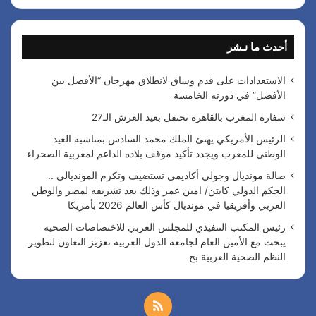
ب
ح
ث
أحدث ما نـشر
ع
ن
:
الاستعدادات على قدم وساق لانطلاق مهرجان “الأفضل بين
الأفضل” في دورته الخامسة
سفارة المغرب بالقاهرة تحتفل بعيد العرش الـ27
الرئيس الأمريكي يهنئ الملك محمد السادس بمناسبة العيد
الوطني للمغرب ويجدد تأكيد موقف بلاده الداعم لمغربية الصحراء
صالة مونديال وجولي أكاديمي تستضيف وتكرم المونديالي ..
الحكم الدولي كابتن/ امين عمر وذلك بعد تشريفه لمصر والوطن
العربي وأفريقيا في مونديال كأس العالم 2026 بأمريكا
رئيس المكتب التنفيذي للمجلس العربي للاختصاصات الصحية
يبحث مع الأمين العام لجامعة الدول العربية تعزيز التعاون لتطوير
النظم الصحية العربية بح
م