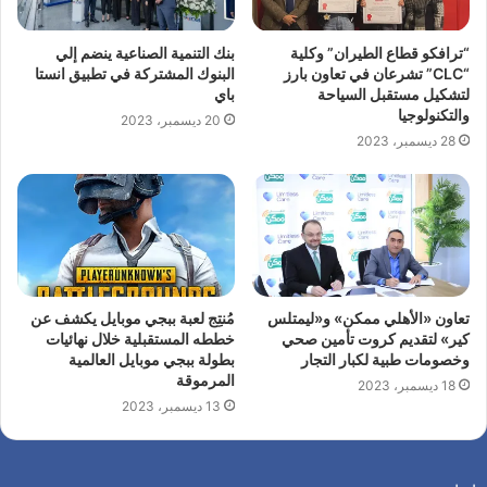
“ترافكو قطاع الطيران” وكلية
بنك التنمية الصناعية ينضم إلي
“CLC” تشرعان في تعاون بارز
البنوك المشتركة في تطبيق انستا
لتشكيل مستقبل السياحة
باي
والتكنولوجيا
20 ديسمبر، 2023
28 ديسمبر، 2023
تعاون «الأهلي ممكن» و«ليمتلس
مُنتِج لعبة ببجي موبايل يكشف عن
كير» لتقديم كروت تأمين صحي
خططه المستقبلية خلال نهائيات
وخصومات طبية لكبار التجار
بطولة ببجي موبايل العالمية
المرموقة
18 ديسمبر، 2023
13 ديسمبر، 2023