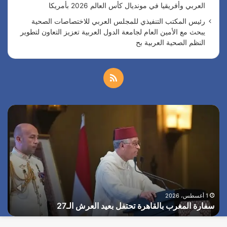
العربي وأفريقيا في مونديال كأس العالم 2026 بأمريكا
رئيس المكتب التنفيذي للمجلس العربي للاختصاصات الصحية
يبحث مع الأمين العام لجامعة الدول العربية تعزيز التعاون لتطوير
النظم الصحية العربية بح
م
ل
س
ا
خ
ف
ل
ا
ر
ص
ر
ئ
ة
ي
ا
ا
س
ل
ا
ل
ا
م
ل
ا
غ
أ
1 أغسطس، 2026
م
سفارة المغرب بالقاهرة تحتفل بعيد العرش الـ27
ا
ر
م
ب
ر
و
ب
ي