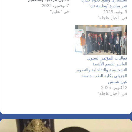
7 نوفمبر، 2022
بجامعة مصر للمعلوماتية،
عبر مبادرة “وظيفة تك”
في "تعليم"
لتشارك في المعرض العالمي
9 يونيو، 2026
للفن التشكيلي المقام على
في "أخبار عاجلة"
هامش القمة طول فترة
إنعقادها بداية من 6 نوفمبر
حتى 18 من الشهر نفسه
بمدينة شرم الشيخ، والتي تقام
تحت…
فعاليات المؤتمر السنوي
العاشر لقسم الأشعة
التشخيصية والتداخلية والتصوير
الجزيئي بكلية الطب جامعة
عين شمس
2 أكتوبر، 2025
في "أخبار عاجلة"