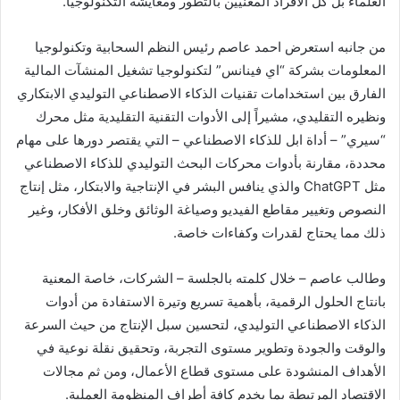
العلماء بل كل الأفراد المعنيين بالتطور ومعايشة التكنولوجيا.
من جانبه استعرض احمد عاصم رئيس النظم السحابية وتكنولوجيا
المعلومات بشركة “اي فينانس” لتكنولوجيا تشغيل المنشآت المالية
الفارق بين استخدامات تقنيات الذكاء الاصطناعي التوليدي الابتكاري
ونظيره التقليدي، مشيراً إلى الأدوات التقنية التقليدية مثل محرك
“سيري” – أداة ابل للذكاء الاصطناعي – التي يقتصر دورها على مهام
محددة، مقارنة بأدوات محركات البحث التوليدي للذكاء الاصطناعي
مثل ChatGPT والذي ينافس البشر في الإنتاجية والابتكار، مثل إنتاج
النصوص وتغيير مقاطع الفيديو وصياغة الوثائق وخلق الأفكار، وغير
ذلك مما يحتاج لقدرات وكفاءات خاصة.
وطالب عاصم – خلال كلمته بالجلسة – الشركات، خاصة المعنية
بانتاج الحلول الرقمية، بأهمية تسريع وتيرة الاستفادة من أدوات
الذكاء الاصطناعي التوليدي، لتحسين سبل الإنتاج من حيث السرعة
والوقت والجودة وتطوير مستوى التجربة، وتحقيق نقلة نوعية في
الأهداف المنشودة على مستوى قطاع الأعمال، ومن ثم مجالات
الاقتصاد المرتبطة بما يخدم كافة أطراف المنظومة العملية.