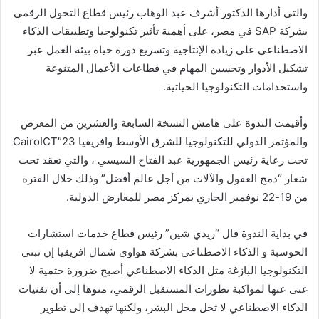
والتي أدارها الدكتور أشرف عبد الوهاب رئيس قطاع التحول الرقمي
بشركة SAP في مصر، على أهمية تأثير تكنولوجيا وتطبيقات الذكاء
الاصطناعي على زيادة الإنتاجية وتسريع دورة حياة بيئة العمل عبر
تشكيل الأدوار وتحسين المهام في قطاعات الأعمال المتنوعة
واستخدامات التكنولوجيا الحياتية.
وأقيمت الندوة على هامش النسخة السابعة والعشرين من المعرض
والمؤتمر الدولي للتكنولوجيا للشرق الأوسط وافريقيا CairoICT”23
تحت رعاية رئيس الجمهورية عبد الفتاح السيسي ، والتي تعقد تحت
شعار “دمج العقول والآلات من أجل عالم أفضل” وذلك خلال الفترة
من 19-22 نوفمبر الجاري بمركز مصر للمعارض الدولية.
في بداية الندوة قال “ريدي شين” رئيس قطاع خدمات استشارات
الحوسبة و الذكاء الاصطناعي بشركة هواوي شمال افريقيا إن تبني
التكنولوجيا البازغة مثل الذكاء الاصطناعي أصبح ضرورة حتمية لا
غنى عنها لمواكبة تطورات المستقبل الرقمي، منوها إلى أن تقنيات
الذكاء الاصطناعي لا تحل محل البشر، ولكنها تهدف إلى تطوير