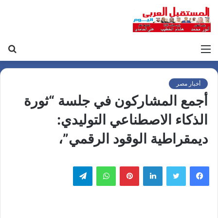
القائمة
بح
عن
أخبار مصر
أجمع المشاركون في جلسة “ثورة
الذكاء الاصطناعي التوليدي:
ديمقراطية الوقود الرقمي”،
لينكدإن
بينتيريست
واتساب
تيلقرام