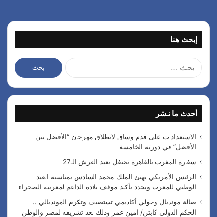
إبحث هنا
ا
ل
ب
ح
ث
أحدث ما نـشر
ع
ن
:
الاستعدادات على قدم وساق لانطلاق مهرجان “الأفضل بين
الأفضل” في دورته الخامسة
سفارة المغرب بالقاهرة تحتفل بعيد العرش الـ27
الرئيس الأمريكي يهنئ الملك محمد السادس بمناسبة العيد
الوطني للمغرب ويجدد تأكيد موقف بلاده الداعم لمغربية الصحراء
صالة مونديال وجولي أكاديمي تستضيف وتكرم المونديالي ..
الحكم الدولي كابتن/ امين عمر وذلك بعد تشريفه لمصر والوطن