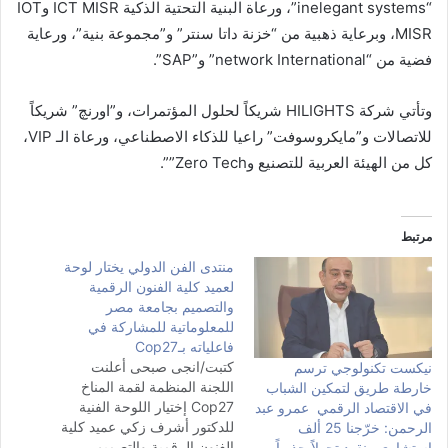
“inelegant systems”، ورعاة البنية التحتية الذكية ICT MISR وIOT
MISR، وبرعاية ذهبية من “خزنة داتا سنتر” و”مجموعة بنية”، ورعاية
فضية من “network International” و”SAP”.
وتأتي شركة HILIGHTS شريكاً لحلول المؤتمرات، و”اورنچ” شريكاً
للاتصالات و”مايكروسوفت” راعيا للذكاء الاصطناعي، ورعاة الـ VIP،
كل من الهيئة العربية للتصنيع وZero Tech””.
مرتبط
منتدى الفن الدولي يختار لوحة
لعميد كلية الفنون الرقمية
والتصميم بجامعة مصر
للمعلوماتية للمشاركة في
فاعلياته بـCop27
كتبت/انجى صبحى أعلنت
نيكست تكنولوجي ترسم
اللجنة المنظمة لقمة المناخ
خارطة طريق لتمكين الشباب
Cop27 إختيار اللوحة الفنية
في الاقتصاد الرقمي عمرو عبد
للدكتور أشرف زكي عميد كلية
الرحمن: خرّجنا 25 ألف
الفنون الرقمية والتصميم
استشاري ونقود تحولاً جذرياً