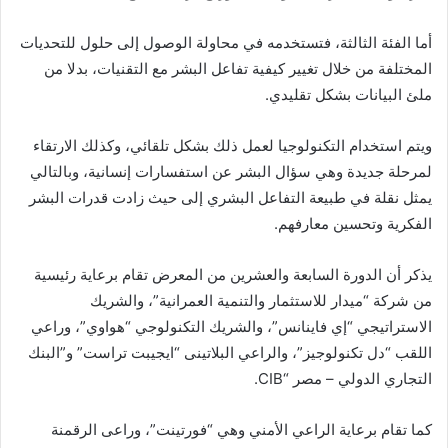
أما الفئة الثالثة، فتستخدمه في محاولة الوصول إلى حلول للتحديات
المختلفة من خلال تغيير كيفية تفاعل البشر مع التقنيات، بدلا من
ملئ البيانات بشكل تقليدي.
ويتم استخدام التكنولوجيا لعمل ذلك بشكل تلقائي، وكذلك الارتقاء
لمرحلة جديدة وهي سؤال البشر عن استفسارات إنسانية، وبالتالي
يمثل نقلة في طبيعة التفاعل البشري إلى حيث زادت قدرات البشر
الفكرية وتحسين معارفهم.
يذكر أن الدورة السابعة والعشرين من المعرض تقام برعاية رئيسية
من شركة “ميدار للاستثمار والتنمية العمرانية”، والشريك
الاستراتيجي “إي فاينانس”، والشريك التكنولوجي “هواوي”، وراعي
اللقب “دل تكنولوجيز”، والراعي البلاتينى “ايجيبت تراست” و”البنك
التجاري الدولي – مصر “CIB.
كما تقام برعاية الراعي الأمني وهي “فورتينت”، وراعى الرقمنة