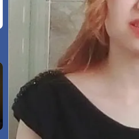
ا
س
ل
ف
ا
ا
س
ر
ت
ة
ع
ا
د
ل
م
5 أغسطس، 2026
ا
م
ر النظم
الاستعدادات على قدم وساق لانطلاق مهرجان
د
غ
“الأفضل بين الأفضل” في دورته الخامسة
ا
ر
ت
ب
ع
ب