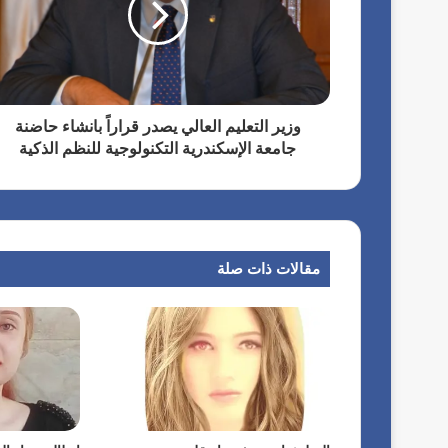
ع
ر
ب
ي
ة
ت
وزير التعليم العالي يصدر قراراً بانشاء حاضنة
ع
جامعة الإسكندرية التكنولوجية للنظم الذكية
ز
ي
ز
ا
ل
ت
مقالات ذات صلة
ع
ا
و
ن
ل
ت
ط
و