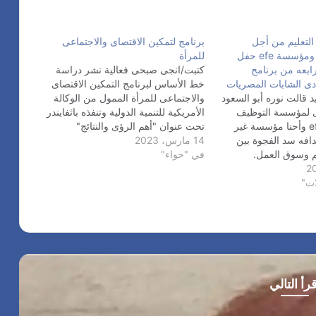
ن
ا
“
ل
ا
ـ
التعليم من أجل
برنامج لتمكين الاقتصاى والاجتماعى
ل
2
التوظيف فيزا.. ومؤسسة efe حفل
للمرأة
أ
7
رابعه من برنامج
كتبت/انجى صبحى فعالية نشر دراسة
ف
ادى الشابات المصريات
خط الأساس لبرنامج التمكين الاقتصاى
ض
د قالت نوره أبو السعود
والاجتماعى للمرأة الممول من الوكالة
ل
ذى لمؤسسة التوظيف
الأمريكية للتنمية الدولية وتنفذه باثفايندر
ب
مصر efe egpyt وأحنا مؤسسة غير
تحت عنوان "أهم الرؤى والنتائج"
ي
دافه سد الفجوة بين
14 مارس، 2023
بالتعاون مع المجلس القومي للمرأة
ن
م وسوق العمل.
في "حواء"
(NCW) وشريك البرنامج المركز
بنساعد الشباب غير حصله
المصري لبحوث الرأي العام "بصيرة"
ا
ات"
ا نجد له فرصه عمل من
الثلاثاء الموافق 14 مارس 2023 -
ل
ى نقطة النهاية نتوجه
تقديرا لفاعليات "شهر المرأة "…
أ
ف
ض
ل
”
ف
قرأ التالي
ي
د