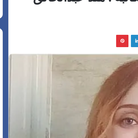
لينكدإن
بينتيريست