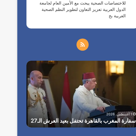
للاختصاصات الصحية يبحث مع الأمين العام لجامعة
الدول العربية تعزيز التعاون لتطوير النظم الصحية
العربية بح
م
ل
ا
خ
ل
ر
ص
ئ
ي
ا
س
1 أغسطس، 2026
ا
ل
الرئيس الأ
ل
بمناسبة ال
1 أغسطس، 2026
أ
م
سفارة المغرب بالقاهرة تحتفل بعيد العرش الـ27
بلاده الداع
م
ر
و
ي