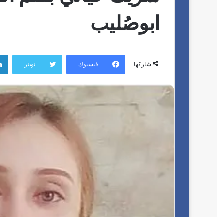
ابوصُليب
فيسبوك
تويتر
شاركها