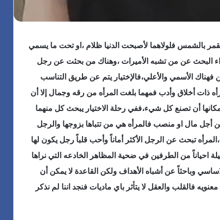
ل
ا
ى
ل
ق
ق
د
ا
قمر بالشمس فلولاهما لأصبحت الدنيا ظلام ،او تحت ما يسمي
م
ه
و
ر
راء البحث عن من تشبه الأميرات ،وهناك من بحثت عن رجل
س
ة
 فهناك الأسمي والأعلي،فالإختيار يتم عن طريق التناسب
ا
ت
ق
ح
رأه ذات أخلاق وأدب فمهما بلغت المرأه من رقه وجمال إلا أن
ل
ت
إمكانها أن تصنع كل شيء،ففي رحلة الاختيار يبحث كل منهما
ا
ف
ن
ل
من أجل مال او منصب فالمرأه هي من تتباها بزوجها والرجل
ط
ب
 ،المرأه تبحث عن الرجل الأكثر أماناً وأحب قلباً رجل يكون لها
ل
ع
ا
ي
 احياناً من الطرفين في ضحية المظاهر الخادعه التي نراها
ق
د
اساسي وباحثاً عن أشباه الأهداف ولكن القاعدة لا يمكن أن
م
ا
ه
ل
عنويه فالقلب والعقل لا يتأثر باي ماديات فنجد اننا لم نذكر
ر
ع
ج
ر
ا
ش