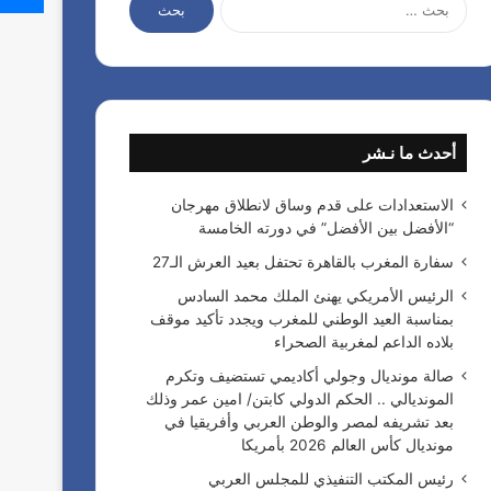
ل
ب
ح
ث
ع
ن
أحدث ما نـشر
:
الاستعدادات على قدم وساق لانطلاق مهرجان
“الأفضل بين الأفضل” في دورته الخامسة
سفارة المغرب بالقاهرة تحتفل بعيد العرش الـ27
الرئيس الأمريكي يهنئ الملك محمد السادس
بمناسبة العيد الوطني للمغرب ويجدد تأكيد موقف
بلاده الداعم لمغربية الصحراء
صالة مونديال وجولي أكاديمي تستضيف وتكرم
المونديالي .. الحكم الدولي كابتن/ امين عمر وذلك
بعد تشريفه لمصر والوطن العربي وأفريقيا في
مونديال كأس العالم 2026 بأمريكا
رئيس المكتب التنفيذي للمجلس العربي