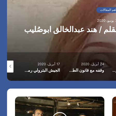
و
ر
هم المقالات
ت
ه
20
ا
ل
خ
ا
م
س
ة
24 أبريل، 2020
17 أبريل، 2020
15 أبريل، 2020
ميديا جمع المال بدون كرامة بقلم .هند عبد الخالق ابوصُليب
وقفه مع قانون الطفل .بقلم هند عبد الخالق ابوصُليب
الجيش البترولي رمز للتفاني والعطاء . بقلم علي الحامدي