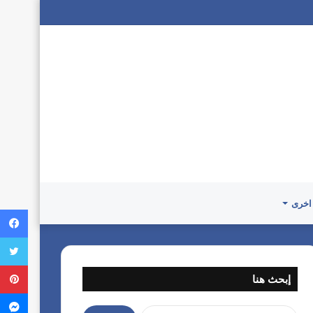
اخرى
إبحث هنا
ا