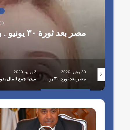
أ
م
ا
ي
ن
30 يونيو، 20
ا
مصر بعد ثورة ٣٠ يونيو . بقلم / هند عبدالخالق ابوصُليب
ل
ع
ا
م
ل
ج
ا
30 يونيو، 2020
3 يونيو، 2020
م
أنطلآق المؤتمر التعليم من أجل التوظيف فيزا.. ومؤسسة efe حفل تخرج الدفعه الرابعه من برنامج التمكبن الاقتصادى الشابات المصريات
مصر بعد ثورة ٣٠ يونيو . بقلم / هند عبدالخالق ابوصُليب
ع
ة
ا
ل
د
و
ل
ا
ل