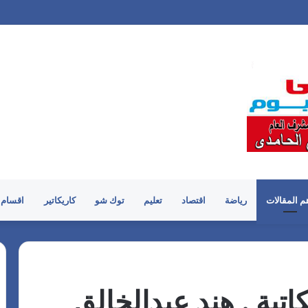
م المقالات
رياضة
اقتصاد
تعليم
توك شو
كاريكاتير
اقسام 
تبة . هند عبدالخالق