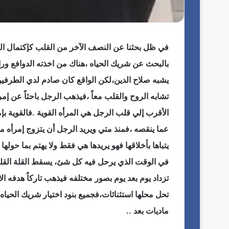
ت
ن
ف
ي
في ظل بحثنا عن النصف الآخر من القلب كإكتمال ال
ذ
ي
بالبحث عن شريك الحياه ،هناك من اخذته الدوافع و
ل
يشبه صلاح الدين،لكن الواقع كان صادم لدي الطرفين
ل
م
تشابه الروح والقلب معاً ،فيذهب الرجل باحثاً عن إم
ج
الأقرب إلي قلب الرجل هي المرأه القوية .فالقوية ب
ل
س
عما ينقصه ،فمنذ متي ويريد الرجل أن يتزوج إمرأه 
ا
يتباها بأخلاقها فهو يريدها هي فقط ولا يهتم بما حولها
ل
ع
في الوقت الذي يرحل فيه كل شئ، يسقط القلة القليلة
ر
تزداد يوم بعد يوم بصور مختلفه فيذهب تاركاً هدفه ال
ب
ي
تحل محلها استثنائات،فجميع بنود اختيار شريك الحياه م
ل
ماديات بعد ..
ل
ا