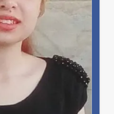
ر
ئ
ي
س
ا
26 يوليو، 2026
ل
رئيس المكتب التنفيذي للمجلس العربي
م
للاختصاصات الصحية يبحث مع الأمين العا
ك
لجامعة الدول العربية تعزيز التعاون لتطوي
ت
الصحية العربية بح
ب
ا
ل