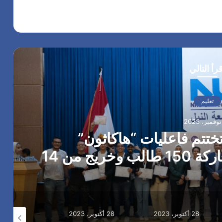
ية (ILO) وبتمويل مقدم من
ة، وذلك بحضور د.
قرأ التالي
تعليم
تختتم فاعليات “هاكاثون”
استراتيجيات الأعمال بمشاركة 150 طالب وخريج من 14
ة مصرية
28 أكتوبر، 2023
28 أكتوبر، 2023
24 أكتوبر، 2023