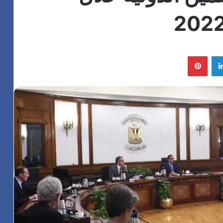
لينكدإن
بينتيريست