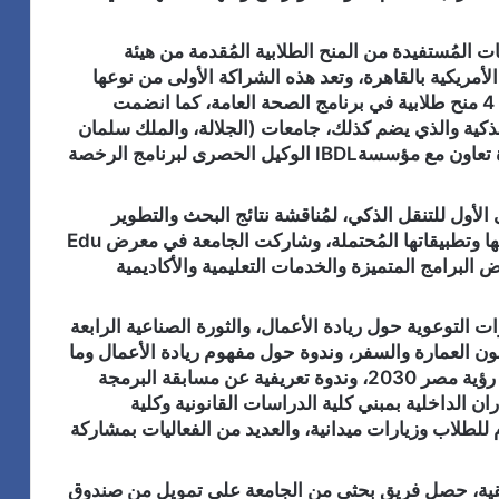
 المُستفيدة من المنح الطلابية المُقدمة من هيئة
ذي تُنفذه الجامعة الأمريكية بالقاهرة، وتعد هذه الشراكة الأولى من نوعها
للجامعات الأهلية والخاصة، وحصلت الجامعة على 4 منح طلابية في برنامج الصحة العامة، كما انضمت
الذكية والذي يضم كذلك، جامعات (الجلالة، والملك سلمان
الدولية، والمنصورة الجديدة)، كما تم توقيع مذكرة تعاون مع مؤسسةIBDL الوكيل الحصرى لبرنامج الرخصة
لأول للتنقل الذكي، لمُناقشة نتائج البحث والتطوير
الأخيرة في أنظمة وخدمات التنقل الذكي ومشاكلها وتطبيقاتها المُحتملة، وشاركت الجامعة في معرض Edu
ض البرامج المتميزة والخدمات التعليمية والأكاديمية
 التوعوية حول ريادة الأعمال، والثورة الصناعية الرابعة
ن العمارة والسفر، وندوة حول مفهوم ريادة الأعمال وما
يُقدمه لمصر ومُستقبلها الاقتصادي والتنموي وفق رؤية مصر 2030، وندوة تعريفية عن مسابقة البرمجة
ران الداخلية بمبني كلية الدراسات القانونية وكلية
للطلاب وزيارات ميدانية، والعديد من الفعاليات بمشاركة
بيقية، حصل فريق بحثي من الجامعة على تمويل من صندوق