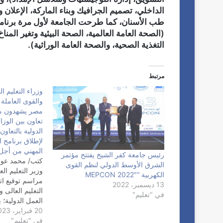
طب الأسنان، كما طرحت الجامعة لأول مرة برنا
(الصحة العامة العالمية، الصحة البيئية وتغير المنا
التغذية الصحية، والصحة العامة الوراثية).
مرتبط
وزراء التعليم ال
والقوى العاملة
مصر يشهدون مرا
تعاون بين الوز
الدولية بالتعاو
لإطلاق برنامج ال
المهني من أجل
رئيس جامعة كفر الشيخ يفتتح مؤتمر
كتب/ محمد عوض
الشرق الأوسط الدولي لنظم القوى
وزير التعليم ال
الكهربية “MEPCON 2022″
مراسم توقيع اتف
13 ديسمبر، 2022
التعليم العالى
في "تعليم"
العمل الدولية؛ 
20 فبراير، 2023
التعليم العالي 
في "تعليم"
التوظيف بالتعا