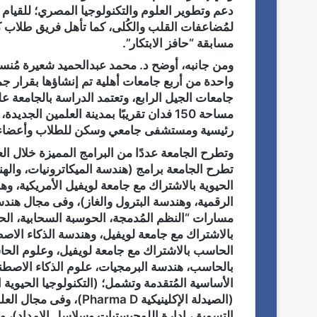
دعم وتطوير العلوم والتكنولوجيا المصري؛ للقيام 
لمُضاعفات القلب والكُلى، كما تأهل فريق طلاب ك
مسابقة “حافز الابتكار”.
ومن جانبه، أوضح د. محمد عبدالحميد شعيرة مُنسق 
جامعات الجيل الرابع، وتعتمد الدراسة بالجامعة ع
رئيسية ومستشفى جامعي وسكن للطلاب وأعضاء ه
تطرح الجامعة برامج (هندسة الميكاترونيات، والهندس
الحيوية بالاشتراك مع جامعة لويفيل الأمريكية، و
الرقمية، وهندسة البترول والغاز)، وفى مجال ه
مسارات “النظم المُدمجة، الحوسبة السحابية، الح
بالاشتراك مع جامعة لويفيل، وهندسة الذكاء ا
الحاسب بالاشتراك مع جامعة لويفيل، وعلوم الح
بالحاسب، هندسة البرمجيات، علوم الذكاء الاصطناع
الأساسية المُتقدمة وتشمل؛ (التكنولوجيا الحيوية 
(الصيدلة الإكلينيكية a D
التسويق، إدارة اللوجيستيات وسلاسل الإمداد)،