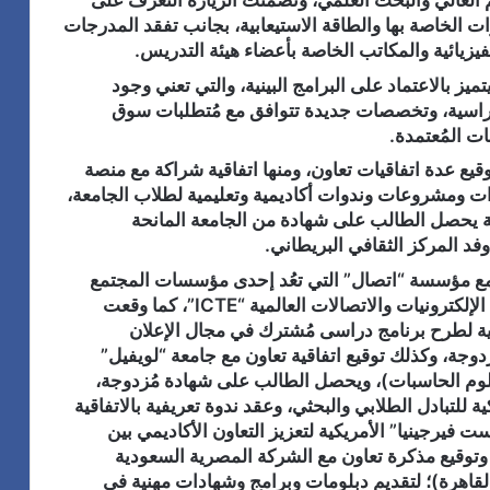
ليم العالي والبحث العلمي، وتضمنت الزيارة التعرف على
يزات الخاصة بها والطاقة الاستيعابية، بجانب تفقد المدرجات
يزيائية والمكاتب الخاصة بأعضاء هيئة التدريس.
يز بالاعتماد على البرامج البينية، والتي تعني وجود
 دراسية، وتخصصات جديدة تتوافق مع مُتطلبات سوق
ت المُعتمدة.
قيع عدة اتفاقيات تعاون، ومنها اتفاقية شراكة مع منصة
ررات ومشروعات وندوات أكاديمية وتعليمية لطلاب الجامعة،
ة يحصل الطالب على شهادة من الجامعة المانحة
فد المركز الثقافي البريطاني.
 مع مؤسسة “اتصال” التي تعُد إحدى مؤسسات المجتمع
المدني وتضم تحالف عدد كبير من شركات صناعة الإلكترونيات والاتصالات العالمية “ICTE”، كما وقعت
ة تعاون مع جامعة “ليون 3” الفرنسية لطرح برنامج دراسى مُشترك في مجال الإعلان
جة، وكذلك توقيع اتفاقية تعاون مع جامعة “لويفيل”
علوم الحاسبات)، ويحصل الطالب على شهادة مُزدوجة،
ة للتبادل الطلابي والبحثي، وعقد ندوة تعريفية بالاتفاقية
فيرجينيا” الأمريكية لتعزيز التعاون الأكاديمي بين
 وتوقيع مذكرة تعاون مع الشركة المصرية السعودية
لقاهرة)؛ لتقديم دبلومات وبرامج وشهادات مهنية في