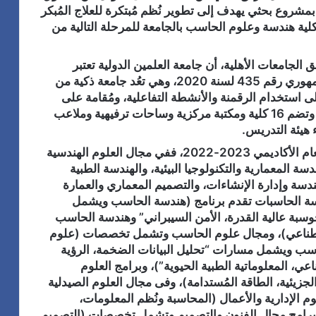
بمشروع بحثي يهدف إلى تطوير نُظم مُبتكرة للعلاج المُبكر
لية هندسة وعلوم الحاسب بالجامعة للمرحلة التالية من
الجامعات الأهلية، أن جامعة العلمين الدولية تعتبر
واحدة من أربع جامعات أهلية تم إنشاؤها بقرار جمهوري رقم 435 لسنة 2020، وهي تعُد جامعة ذكية من
لى استخدام الرقمنة والأنشطة التفاعلية، ومُقامة على
مساحة 150 فدان تقريبًا بمدينة العلمين الجديدة، وتضم 16 كلية ومكتبة مركزية وساحات ترفيهية وملاعب
يئة التدريس.
وتطرح الجامعة عددًا من البرامج المميزة خلال العام الأكاديمي 2023-2022، ففي مجال العلوم الهندسية
ة المعمارية والتكنولوجيا البيئية، والهندسة الطبية
هندسة وإدارة الإنشاءات، والتصميم المعماري والعمارة
ندسة الحاسبات تقدم برنامج (هندسة الحاسب ويشمل
وسبة عالية القدرة، الأمن السيبراني” وهندسة الحاسب
لاصطناعي)، ومجال علوم الحاسب وتشمل تخصصات (علوم
اسب ويشمل مسارات “تحليل البيانات الضخمة، الرؤية
ي، المعلوماتية الطبية الحيوية”)، وبرامج العلوم
الجزيئية، الطاقة المُستدامة)، وفى مجال العلوم الصيدلية
Pharm)، وفى مجال العلوم الإدارية والأعمال (المحاسبة ونُظم المعلومات،
 وبرامج مجال الفنون والتصميم وتشمل تخصصات (التصميم