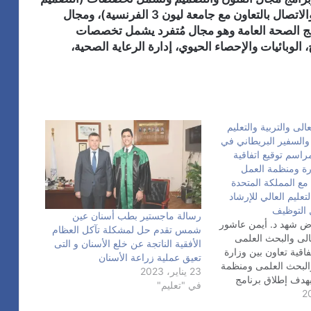
الداخلي، تصميم الجرافيك وبناء الماركة، الإعلان والاتصال بالتعاون مع جامعة ليون 3 الفرنسية)، ومجال
مج الصحة العامة وهو مجال مُتفرد يشمل تخصصات
خ، الوبائيات والإحصاء الحيوي، إدارة الرعاية الصحية،
عالى والتربية والتعليم
 والسفير البريطاني في
سم توقيع اتفاقية
ارة ومنظمة العمل
ن مع المملكة المتحدة
تعليم العالي للإرشاد
 التوظيف
رسالة ماجستير بطب أسنان عين
 شهد د. أيمن عاشور
شمس تقدم حل لمشكلة تآكل العظام
عالى والبحث العلمى
الأفقية الناتجة عن خلع الأسنان و التى
اقية تعاون بين وزارة
تعيق عملية زراعة الأسنان
 والبحث العلمى ومنظمة
23 يناير، 2023
بهدف إطلاق برنامج
في "تعليم"
للإرشاد المهني من أجل
ون مع منظمة العمل