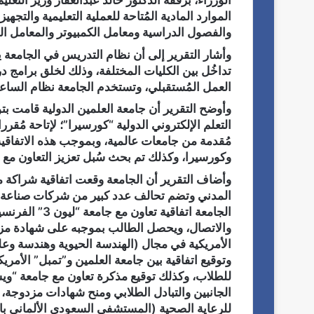
الوزراء، برفقة الدكتور خالد عبدالغفار وزير التع
الموارد المادية المُتاحة للعملية التعليمية والتجه
والفصول الدراسية ومعامل الكمبيوتر والمعامل الف
وأشار التقرير إلى أن نظام التدريس في الجامعة يتم
تداخُل بين الكليات المختلفة، وذلك لخلق برامج
العمل المُستقبلي، وتستخدم الجامعة نظام الساعا
وأوضح التقرير أن جامعة العلمين الدولية قامت بتو
التعلم الإلكتروني الدولية “كورسيرا”؛ لإتاحة مُق
مُقدمة من جامعات عالمية، وبموجب هذه الاتفاقي
وكورسيرا، وكذلك تم بحث سُبل تعزيز التعاون مع و
وأضاف التقرير أن الجامعة وقعت اتفاقية شراكة
الجامعة اتفاقي
والاتصال، ويحصل الطالب بموجبه على شهادة مزدو
الأمريكية في مجال (الهندسة الحيوية وهندسة و
وتوقيع اتفاقية بين جامعة العلمين و”تمبل” الأمريكي
للطلاب، وكذلك توقيع مذكرة تعاون مع جامعة “ويست 
الجانبين والتبادل الطلابي ومنح شهادات مزدوجة،
للرعاية الصحية (المستشفى السعودي الألماني با