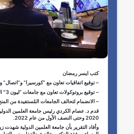
كتب ايسر رمضان
– توقيع اتفاقيات تعاون مع “كورسيرا” و”اتصال” وا
– توقيع بروتوكولات تعاون مع جامعات “ليون 3″ الفرنسية و”لويفيل” و”تمبل” و”ويست فيرجينيا” الأمريكية
– الانضمام لتحالف الجامعات المُستفيدة من المنح الطلابية ال
قدم د. عصام الكردي رئيس جامعة العلمين الدولية،
2020 وحتى النصف الأول من عام 2022.
وأفاد التقرير بأن جامعة العلمين الدولية شهدت