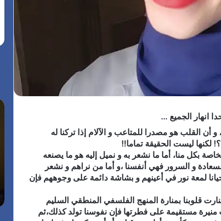
ا
س
ل
ف
دا انهار الجميع …
ا
ا
 أن القلب هو مصدرا للمتاعب و الآلام إذا تركنا له
س
ر
! لكنها ليست الحقيقة تماما!!
ت
ة
اصة بكل منا، أما ما نشعر به و نميل إليه هو ما يصنعه
ع
ا
السعادة و السرور فهي أنفسنا ،و أما من نراهم و نشعر
د
ل
م
5 أغسطس، 2026
ا
م
حيانا لمعة نور في أعينهم و بشاشة دائمة على وجوههم فإن
ر النظم
الاستعدادات على قدم وساق لانطلاق مهرجان
د
غ
“الأفضل بين الأفضل” في دورته الخامسة
ا
ر
تنارت قلوبنا بمنارة المنهج الفلسفي المنطقي السليم
ت
ب
منيرة مستقيمة على فطرتها فإن نفوسنا تولد كذلك،ثم
ع
ب