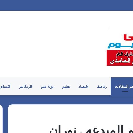
م المقالات
رياضة
اقتصاد
تعليم
توك شو
كاريكاتير
اقسام 
 المبدعه . نوران