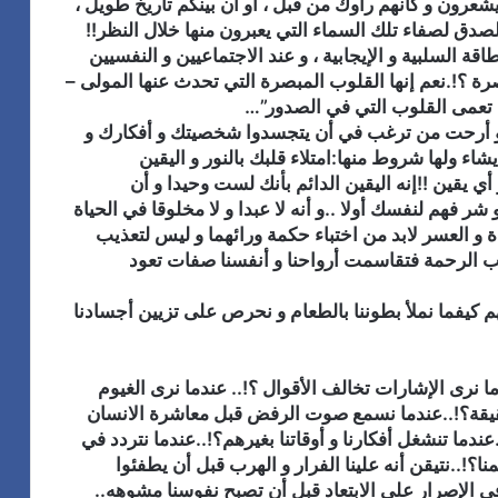
يشعرون و كأنهم رأوك من قبل ، أو أن بينكم تاريخ طويل ،
ل
ا
صدق لصفاء تلك السماء التي يعبرون منها خلال النظر!!
ى
ل
قة السلبية و الإيجابية ، و عند الاجتماعيين و النفسيين
ق
ق
رة ؟!.نعم إنها القلوب المبصرة التي تحدث عنها المولى –
د
ا
كن تعمى القلوب التي في الصدور”…
م
ه
و أرحت من ترغب في أن يتجسدوا شخصيتك و أفكارك و
و
ر
يشاء ولها شروط منها:امتلاء قلبك بالنور و اليقين
س
ة
ا
ت
و أي يقين !!إنه اليقين الدائم بأنك لست وحيدا و أن
ق
ح
شر فهم لنفسك أولا ..و أنه لا عبدا و لا مخلوقا في الحياة
ل
ت
ة و العسر لابد من اختباء حكمة ورائهما و ليس لتعذيب
ا
ف
حب الرحمة فتقاسمت أرواحنا و أنفسنا صفات تعود
ن
ل
ط
ب
هم كيفما نملأ بطوننا بالطعام و نحرص على تزيين أجسادنا
ل
ع
ا
ي
ق
د
 نرى الإشارات تخالف الأقوال ؟!.. عندما نرى الغيوم
م
ا
لحقيقة؟!..عندما نسمع صوت الرفض قبل معاشرة الانسان
ه
ل
ر
ع
ندما تنشغل أفكارنا و أوقاتنا بغيرهم؟!..عندما نتردد في
ج
ر
؟!..نتيقن أنه علينا الفرار و الهرب قبل أن يطفئوا
ا
ش
 في الإصرار على الابتعاد قبل أن تصبح نفوسنا مشوهه..