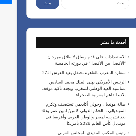
ل
ب
ح
ث
ع
ن
أحدث ما نـشر
:
الاستعدادات على قدم وساق لانطلاق مهرجان
“الأفضل بين الأفضل” في دورته الخامسة
سفارة المغرب بالقاهرة تحتفل بعيد العرش الـ27
الرئيس الأمريكي يهنئ الملك محمد السادس
بمناسبة العيد الوطني للمغرب ويجدد تأكيد موقف
بلاده الداعم لمغربية الصحراء
صالة مونديال وجولي أكاديمي تستضيف وتكرم
المونديالي .. الحكم الدولي كابتن/ امين عمر وذلك
بعد تشريفه لمصر والوطن العربي وأفريقيا في
مونديال كأس العالم 2026 بأمريكا
رئيس المكتب التنفيذي للمجلس العربي