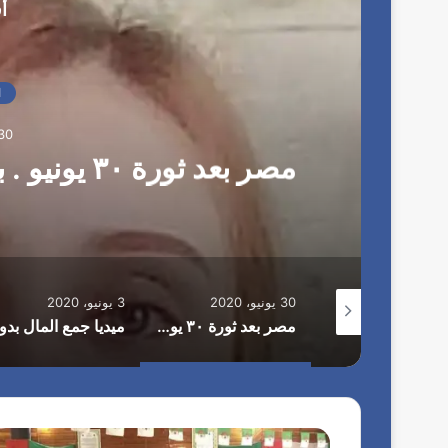
أ
أ
م
ي
ن
ا
ا
ل
ع
30 يونيو، 20
ا
مصر بعد ثورة ٣٠ يونيو . بقلم / هند عبدالخالق ابوصُليب
م
ل
ج
ا
م
ع
ة
30 يونيو، 2020
3 يونيو، 2020
ا
أنطلآق المؤتمر التعليم من أجل التوظيف فيزا.. ومؤسسة efe حفل تخرج الدفعه الرابعه من برنامج التمكبن الاقتصادى الشابات المصريات
مصر بعد ثورة ٣٠ يونيو . بقلم / هند عبدالخالق ابوصُليب
ل
د
و
ل
ا
ل