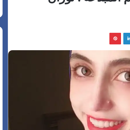
لينكدإن
بينتيريست