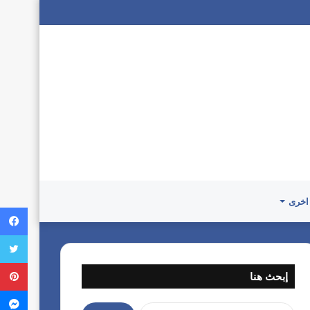
اخرى
إبحث هنا
ا