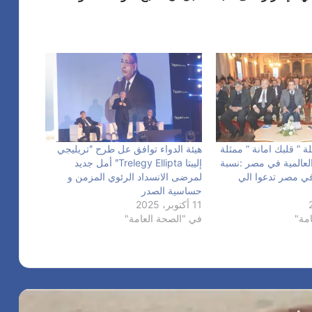
ن
ا
“
ل
ا
ـ
ل
2
أ
7
ف
ض
ل
ب
ي
 ” قلبك امانة ” ممثلة
هيئة الدواء توافق عل طرح ʺتريليجي
ن
لعالمية في مصر :نسبة
إليبتا Trelegy Elliptaʺ أمل جديد
ا
ي مصر تدعوا الي
لمرضى الانسداد الرئوي المزمن و
ل
حساسية الصدر
أ
11 أكتوبر، 2025
ف
مة"
في "الصحة العامة"
ض
ل
”
ف
ي
د