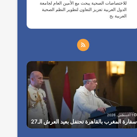
للاختصاصات الصحية يبحث مع الأمين العام لجامعة
الدول العربية تعزيز التعاون لتطوير النظم الصحية
العربية بح
م
ل
ا
خ
ل
ر
ص
ئ
ي
ا
س
1 أغسطس، 2026
ا
ل
الرئيس الأ
ل
بمناسبة ال
1 أغسطس، 2026
أ
م
سفارة المغرب بالقاهرة تحتفل بعيد العرش الـ27
بلاده الداع
م
ر
و
ي