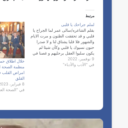
خ
ت
ص
مرتبط
ا
لملم جراحك يا قلبى
ص
بقلم الشاعره/سالى عمر لما الجراح يا
ا
قلبي و قد تحققت الظنون و مرت الايام
ت
والشهور فلا قلبا يشتاق لنا و لا صدرا
ا
حنون نسيوك يا قلبي وكأن شيئا لم
ل
يكون سلبوا العقل برحليهم و غصنا في
ص
9 نوفمبر، 2022
بحر الجنون ناديت عليهم و ما جدوي
خلال اطلاق حملة
ح
في "الأدب والأدباء"
النداء فهل الحب شقاء و كل المحبين…
منظمة الصحة ا
ي
امراض القلب ف
ة
القلق
ي
8 فبراير، 2023
ب
في "الصحة العا
ح
ث
م
ع
ا
ل