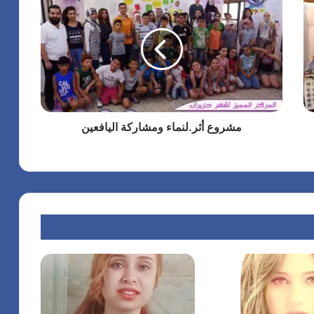
مشروع أثر.لنماء ومشاركة اليافعين