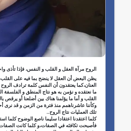
ر
ئ
الروح مرآة العقل و القلب و النفس، فإذا تأذى واح
ي
يظن البعض أن العقل لا ينضح بما فيه على القلب، و
س
العنان،كما يعتقدون أن النفس كلمة ترادف الروح ؟
ا
26 يوليو، 2026
ما نعتقده و نؤمن به هو نتاج المنطق و الفلسفة الخ
ل
رئيس المكتب التنفيذي للمجلس العربي
القلب و أما ما يؤلمنا هناك بين أضلعنا أو يرقص ب
م
للاختصاصات الصحية يبحث مع الأمين العا
ك
وكأننا عاشرناهمم منذ فترة من الزمن و قد نرى أ
لجامعة الدول العربية تعزيز التعاون لتطوي
ت
تلك العمليات نتاج الروح..
الصحية العربية بح
ب
كلما اعتقدنا اعتقادا سليما ناصع الوضوح كلما اس
ا
فأصبحت تكافئه في الصفات،و كلما كانت الصفات 
ل