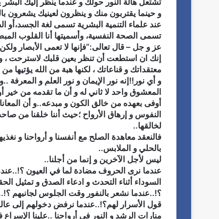
تشتعل هالة النور حولك و عندما ينظر إليك البشر 
ت
و حينما يقتربون منك و ينظرون لعينيك يشعرون بال
ن
عند علماء التنمية البشرية تسمى لغة الجسد،أو الطا
ف
تسمى الصحة النفسية، وأسميتها أنا القلوب المبص
ي
عز و جل – قال تعالى:”فإنها لا تعمى الأبصار ول
ذ
إنك ان استطعت أن تنظر بعين قلبك لاسترحت ، 
ي
معتقداتك و قناعاتك ، لكنها هبة من الله يؤتيها من 
ل
ل
و أي نور!!إنه نور الإيمان و نور العلم و المعرفة ..
م
المعشوق واحد لا ثاني له و أن ما تقدمه من خير أو 
ج
أوفى بعهده من خالق الكون و مبدعه..و أن المعانا
ل
النفوس و إرهاق الأرواح ؛حيث أننا خلقنا من صا
س
لخالقها..
ا
فالنعقد معاهدة الصلح مع أنفسنا و أرواحنا و نغذي
ل
بالحلي و الملابس..
ع
ليس لأجل الآخرين و إنما من أجلنا..
ر
عندما نرى الحروف مضادة لما في العيون ؟!..عندما
ب
السوداء أثناء التحدث و ادعاء الصدق و تمثيل ا
ي
ل
؟!..عندما نشعر بالنفور وقت الجلوس لجانبهم ؟!..ع
ل
قول الأسرار لهم؟!..عندما نرفض دخولهم إلى عالمنا
ا
منارات الرشد و النور في أرواحنا ..علينا الإسراع