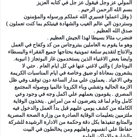
المولي عز وجل فيقول عز جل في كتابه العزيز
بسم الله الرحمن الرحيم .
( وقل اعملوا فسيري الله عملكم ورسوله والمؤمنون
وستردون الي عالم الغيب والشهادة فينبئكم بما كنت تعملون )
صدق الله العظيم .
فنضرب مثالا بسيطا لهذا الجيش العظيم .
وهو ما يقوم به العاملين ببتروجاس من كد وكفاح في العمل
والانتاج لتقديم سلعة تموينية يحتاجها جميع الفقراء والبسطاء
وايضا بعض الاغنياء الذين يستخدمون غاز البوتجاز ( انبوبة.
البوتاجاز ) والتي لاغني عنها في كل ايام العام . حتي لا
يشعرون بمعاناة او ضيق وخاصة في ايام المناسبات الكريمة
وفي الاعياد . يعملون علي مدار الساعة دون توقف وفي ظل
الازمة الحالية وتفشي وباء الكرونا عالميا ووصوله المجتمع
المصري . يقومون بعملهم علي اكمل وجه في وجود وعي
كامل وتام لما قد يتعرضون له من امراض . يتخذون الوقاية
الكاملة من كشف يومي عليهم قبل بدأ العمل والدخول فيه
ملتزمين بتعليمات الوقاية الصادرة من وزارة الصحة المصرية
والمتابع تنفيذها بكل دقة وحكمة من الادارة الرشيدة للشركة
حفاظا علي انفسهم واهليهم ومن يخالطون في البيت
والشارع والاماكن العامة .