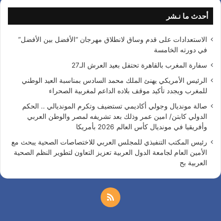
ث
أحدث ما نـشر
ع
ن
:
الاستعدادات على قدم وساق لانطلاق مهرجان “الأفضل بين الأفضل”
في دورته الخامسة
سفارة المغرب بالقاهرة تحتفل بعيد العرش الـ27
الرئيس الأمريكي يهنئ الملك محمد السادس بمناسبة العيد الوطني
للمغرب ويجدد تأكيد موقف بلاده الداعم لمغربية الصحراء
صالة مونديال وجولي أكاديمي تستضيف وتكرم المونديالي .. الحكم
الدولي كابتن/ امين عمر وذلك بعد تشريفه لمصر والوطن العربي
وأفريقيا في مونديال كأس العالم 2026 بأمريكا
رئيس المكتب التنفيذي للمجلس العربي للاختصاصات الصحية يبحث مع
الأمين العام لجامعة الدول العربية تعزيز التعاون لتطوير النظم الصحية
العربية بح
م
ل