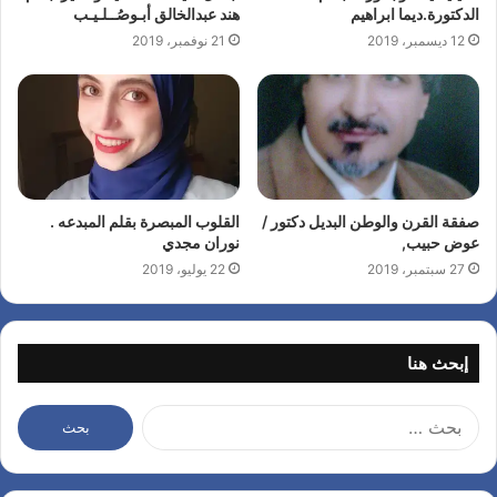
الدكتورة.ديما ابراهيم
هند عبدالخالق أبـوصُــلـيـب
12 ديسمبر، 2019
21 نوفمبر، 2019
صفقة القرن والوطن البديل دكتور /
القلوب المبصرة بقلم المبدعه .
عوض حبيب,
نوران مجدي
27 سبتمبر، 2019
22 يوليو، 2019
إبحث هنا
ا
ل
ب
ح