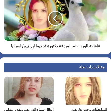
عاشقة الورد بقلم المبدعة دكتورة /د ديما ابراهيم/ اسبانيا
مقالات ذات صلة
الميليشيات وجذورها. بقلم
ابطال سيناء الف تحية وتقدير .بقلم .