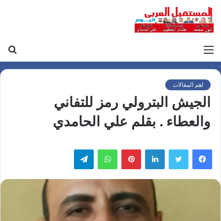
القائمة
بح
عن
اهم المقالات
الجيش البترولي رمز للتفاني
والعطاء . بقلم علي الحامدي
لينكدإن
بينتيريست
واتساب
تيلقرام