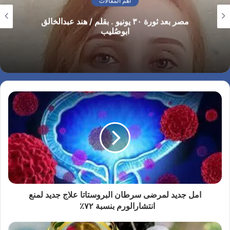
اهم المقالات
مصر بعد ثورة ٣٠ يونيو . بقلم / هند عبدالخالق
ابوصُليب
امل جديد لمرضى سرطان البروستاتا علاج جديد لمنع
انتشارالورم بنسبة ٧٢٪