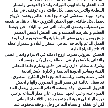
اثناء الحظر واثناء لهيب الثورات واندلاع الفوضي وانتشار
البلطجة والتخريب يعمل بكل طاقته دون توقف . في ظل
وجود الوباء المتفشي في جميع انحاء العالم ويحصد الارواح
.يعمل بكل طاقته . فهو الجيش البترولي حقا . لا يقل ما يقدمه
من تضحيات وتصدي للازمات التي تمر بها البلاد . عن جيشنا
العظيم والشرطة العظيمة وايضا الجيش الابيض العظيم
جيش يعمل ويعي معني المسئولية والتضحية ويعرف قيمة
العمل الدائم والحاجة اليه في استقرار البلاد واستمرار عجلة
الانتاج والحياة العامة .
الجيش البترولي يضرب اروع الامثلة في الالتزام واتقان العمل
والتفاني والاستمرار في العطاء .يعمل بكل مؤسساته
وشركاته بنظام اداري وانتاجي دقيق وصارم طبقا للمعاير
الفنية ومعايير الجودة العالمية والادارة الاستراتيجية
فثمار عمله يحسه ويلمسه الجميع داخل الشارع المصري .
قد يغفل الغالبية في مصر الدور المحوري والهام لجيش
البترول المصري . وقد يهمشه الاعلام المصري ويغفل القاء
الضوء عليه وعلي الجهد المبذول علي مدار الساعة .وعلي
دوره البناء في تنمية المجتمع وازدهار الاقتصاد الوطني
لكن لن يغفله او ينساه الله عز وجل . وحقه محفوظ عند