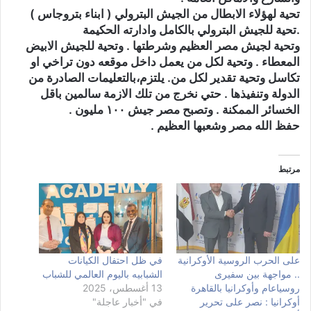
تحية لهؤلاء الابطال من الجيش البترولي ( ابناء بتروجاس )
.تحية للجيش البترولي بالكامل وادارته الحكيمة
وتحية لجيش مصر العظيم وشرطتها . وتحية للجيش الابيض
المعطاء . وتحية لكل من يعمل داخل موقعه دون تراخي او
تكاسل وتحية تقدير لكل من. يلتزم،بالتعليمات الصادرة من
الدولة وتنفيذها . حتي نخرج من تلك الازمة سالمين باقل
الخسائر الممكنة . وتصبح مصر جيش ١٠٠ مليون .
حفظ الله مصر وشعبها العظيم .
مرتبط
على الحرب الروسية الأوكرانية
في ظل احتفال الكيانات
.. مواجهة بين سفيرى
الشبابيه باليوم العالمي للشباب
روسياعام وأوكرانيا بالقاهرة
13 أغسطس، 2025
أوكرانيا : نصر على تحرير
في "أخبار عاجلة"